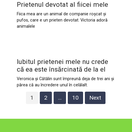
Prietenul devotat al fiicei mele
Fiica mea are un animal de companie roșcat și
pufos, care e un prieten devotat. Victoria adoră
animalele
Iubitul prietenei mele nu crede
că ea este însărcinată de la el
Veronica și Cătălin sunt împreună deja de trei ani și
părea că au încredere unul în celălalt.
Posts
1
2
…
10
Next
pagination