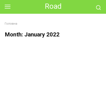
Skip
Road
to
content
Головна
Month:
January 2022