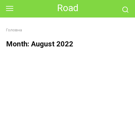
Skip
Road
to
content
Головна
Month:
August 2022