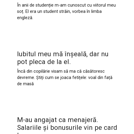
În anii de studenție m-am cunoscut cu viitorul meu
soț. El era un student străin, vorbea în limba
engleză.
Iubitul meu mă înșeală, dar nu
pot pleca de la el.
Încă din copilărie visam să ma că căsătoresc
devreme. Știți cum se joaca fetițele: voal din față
de masă
M-au angajat ca menajeră.
Salariile și bonusurile vin pe card