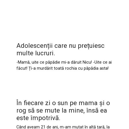
Adolescenții care nu prețuiesc
multe lucruri.
-Mamă, uite ce păpădie mi-a dăruit Nicu! -Uite ce ai
făcut! Ți-a murdărit toată rochia cu păpădia asta!
În fiecare zi o sun pe mama și o
rog să se mute la mine, însă ea
este împotrivă.
Când aveam 21 de ani, m-am mutat în altă țară, la