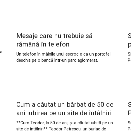
Mesaje care nu trebuie să
S
rămână în telefon
p
la
Un telefon în mâinile unui escroc e ca un portofel
S
deschis pe o bancă într-un parc aglomerat.
P
Cum a căutat un bărbat de 50 de
S
ani iubirea pe un site de întâlniri
P
**Cum Teodor, la 50 de ani, și-a căutat iubită pe un
S
site de întâlniri** Teodor Petrescu, un burlac de
P