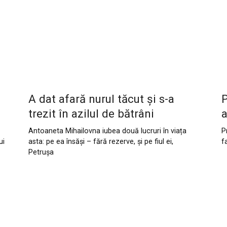
A dat afară nurul tăcut și s-a
P
trezit în azilul de bătrâni
a
Antoaneta Mihailovna iubea două lucruri în viața
P
ui
asta: pe ea însăși – fără rezerve, și pe fiul ei,
f
Petrușa