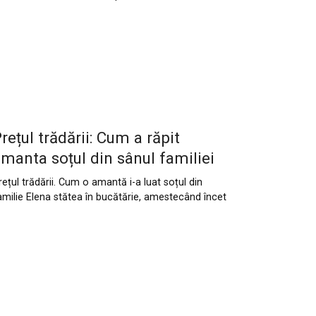
rețul trădării: Cum a răpit
manta soțul din sânul familiei
rețul trădării. Cum o amantă i-a luat soțul din
amilie Elena stătea în bucătărie, amestecând încet