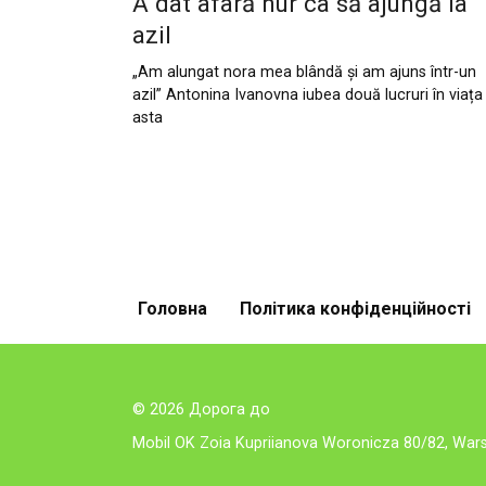
A dat afară nur ca să ajungă la
azil
„Am alungat nora mea blândă și am ajuns într-un
azil” Antonina Ivanovna iubea două lucruri în viața
asta
Posts
pagination
Головна
Політика конфіденційності
© 2026 Дорога до
Mobil OK Zoia Kupriianova Woronicza 80/82, Wa