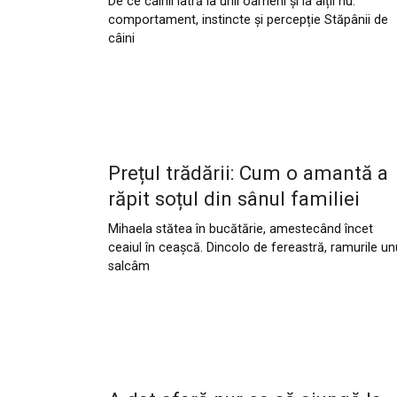
De ce câinii latră la unii oameni și la alții nu:
comportament, instincte și percepție Stăpânii de
câini
Prețul trădării: Cum o amantă a
răpit soțul din sânul familiei
Mihaela stătea în bucătărie, amestecând încet
ceaiul în ceașcă. Dincolo de fereastră, ramurile un
salcâm