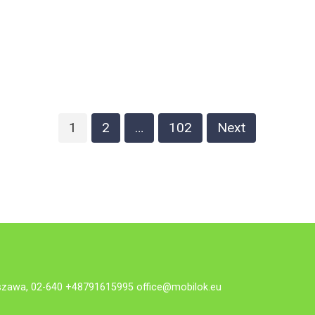
1
2
…
102
Next
rszawa, 02-640 +48791615995
office@mobilok.eu