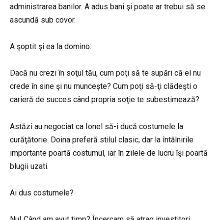
administrarea banilor. A adus bani şi poate ar trebui să se
ascundă sub covor.
A şoptit şi ea la domino:
Dacă nu crezi în soţul tău, cum poţi să te supări că el nu
crede în sine şi nu munceşte? Cum poţi să-ţi clădeşti o
carieră de succes când propria soţie te subestimează?
Astăzi au negociat ca Ionel să-i ducă costumele la
curăţătorie. Doina preferă stilul clasic, dar la întâlnirile
importante poartă costumul, iar în zilele de lucru îşi poartă
blugii uzati.
Ai dus costumele?
Nu! Când am avut timp? Încercam să atrag investitori