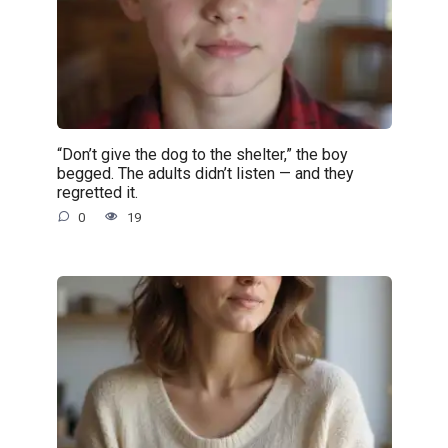
“Don’t give the dog to the shelter,” the boy
begged. The adults didn’t listen — and they
regretted it.
0
19