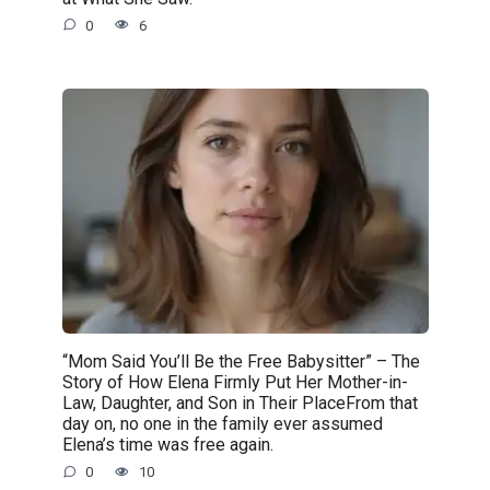
0
6
“Mom Said You’ll Be the Free Babysitter” – The
Story of How Elena Firmly Put Her Mother-in-
Law, Daughter, and Son in Their PlaceFrom that
day on, no one in the family ever assumed
Elena’s time was free again.
0
10