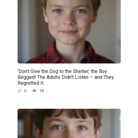
‘Don’t Give the Dog to the Shelter,’ the Boy
Begged! The Adults Didn’t Listen — and They
Regretted It.
0
18