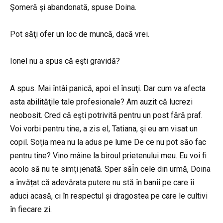
Şomeră şi abandonată, spuse Doina.
Pot săţi ofer un loc de muncă, dacă vrei.
Ionel nu a spus că eşti gravidă?
A spus. Mai întâi panică, apoi el însuţi. Dar cum va afecta
asta abilităţile tale profesionale? Am auzit că lucrezi
neobosit. Cred că eşti potrivită pentru un post fără praf.
Voi vorbi pentru tine, a zis el, Tatiana, şi eu am visat un
copil. Soţia mea nu la adus pe lume De ce nu pot săo fac
pentru tine? Vino mâine la biroul prietenului meu. Eu voi fi
acolo să nu te simţi jenată. Sper săÎn cele din urmă, Doina
a învățat că adevărata putere nu stă în banii pe care îi
aduci acasă, ci în respectul și dragostea pe care le cultivi
în fiecare zi.