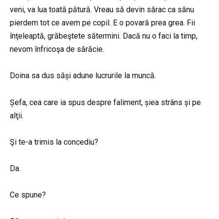
veni, va lua toată pătură. Vreau să devin sărac ca sănu
pierdem tot ce avem pe copil. E o povară prea grea. Fii
înţeleaptă, grăbeştete sătermini. Dacă nu o faci la timp,
nevom înfricoşa de sărăcie.
Doina sa dus săși adune lucrurile la muncă.
Șefa, cea care ia spus despre faliment, șiea strâns și pe
alţii.
Şi te-a trimis la concediu?
Da.
Ce spune?