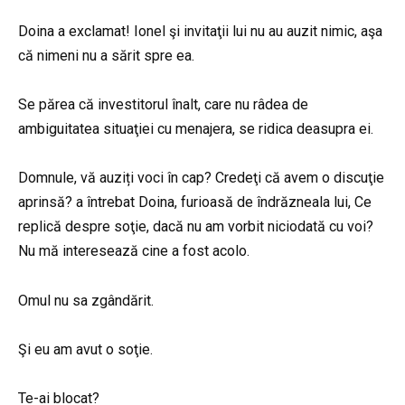
Doina a exclamat! Ionel şi invitaţii lui nu au auzit nimic, aşa
că nimeni nu a sărit spre ea.
Se părea că investitorul înalt, care nu râdea de
ambiguitatea situaţiei cu menajera, se ridica deasupra ei.
Domnule, vă auziți voci în cap? Credeţi că avem o discuţie
aprinsă? a întrebat Doina, furioasă de îndrăzneala lui, Ce
replică despre soţie, dacă nu am vorbit niciodată cu voi?
Nu mă interesează cine a fost acolo.
Omul nu sa zgândărit.
Şi eu am avut o soţie.
Te-ai blocat?