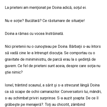
La prieteni am menţionat pe Doina adică, soțul ei.
Nu e soție? Bucătară? Ce răsturnare de situație!
Doina a rămas cu vocea înstrăinată.
Nici prietenii nu o cunoşteau pe Doina. Bărbaţii s-au întors
să vadă cine le-a întrerupt discuţia. Se comportau cu o
gravitate de miniministru, de parcă erau la o şedinţă de
guvern. Ce fel de prieteni sunt aceia, despre care soţia nu
ştie nimic?
Ionel, trântind scaunul, a sărit şi s-a strecurat lângă Doina
ca să scape de ochii camarazilor. Conversatorii lui, mândri,
s-au schimbat priviri surprinse. S-a auzit șoapta: De ce îl
grăbeşte pe menajeră?. Toţi au chicotit, zâmbind