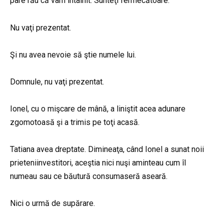
pare rău că vam întâlnit. Sunteţi fermecătoare.
Nu vaţi prezentat.
Şi nu avea nevoie să ştie numele lui.
Domnule, nu vaţi prezentat.
Ionel, cu o mişcare de mână, a liniştit acea adunare
zgomotoasă şi a trimis pe toţi acasă.
Tatiana avea dreptate. Dimineaţa, când Ionel a sunat noii
prieteniinvestitori, aceştia nici nuşi aminteau cum îl
numeau sau ce băutură consumaseră aseară.
Nici o urmă de supărare.