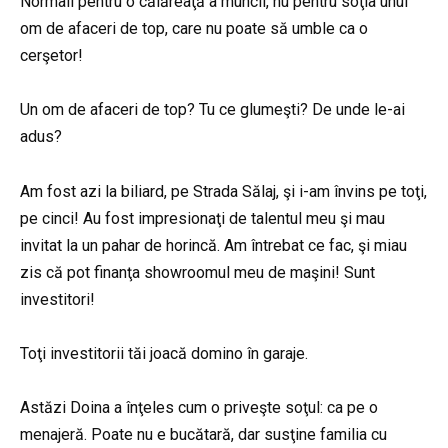
Normali pentru o călăreaţă a muncii, nu pentru soţia unui
om de afaceri de top, care nu poate să umble ca o
cerşetor!
Un om de afaceri de top? Tu ce glumeşti? De unde le-ai
adus?
Am fost azi la biliard, pe Strada Sălaj, şi i-am învins pe toţi,
pe cinci! Au fost impresionaţi de talentul meu şi mau
invitat la un pahar de horincă. Am întrebat ce fac, şi miau
zis că pot finanţa showroomul meu de maşini! Sunt
investitori!
Toţi investitorii tăi joacă domino în garaje.
Astăzi Doina a înţeles cum o priveşte soţul: ca pe o
menajeră. Poate nu e bucătară, dar susţine familia cu