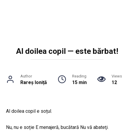
Al doilea copil — este bărbat!
Author
Reading
Views
Rareș Ioniță
15 min
12
Al doilea copil e soțul.
Nu, nu e soție E menajeră, bucătară Nu vă abateţi.