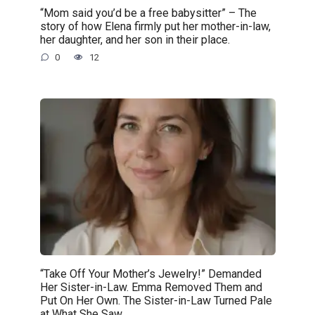
“Mom said you’d be a free babysitter” – The
story of how Elena firmly put her mother-in-law,
her daughter, and her son in their place.
0
12
“Take Off Your Mother’s Jewelry!” Demanded
Her Sister-in-Law. Emma Removed Them and
Put On Her Own. The Sister-in-Law Turned Pale
at What She Saw.