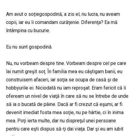
Am avut o soțiegospodină, a zis el, nu lucra, nu aveam
copii, iar eu îi comandam curăţenie. Diferenţa? Ea mă
întâmpina cu bucurie.
Eu nu sunt gospodină.
Nu, nu vorbeam despre tine. Vorbeam despre cel pe care
lai numit greşit soţ. În familia mea eu câştigam banii, eu
construisem afaceri, iar soţia se ocupa de casă şi de
hobbyurile ei. Niciodată nu iam reproşat. Eram fericit că îi
ofeream un nivel de viaţă în care să nu se întrebe de unde
să ia o bucată de pâine. Dacă ar fi crezut că eşumi, ar fi
devenit imediat fosta mea soţie, nu pe hârtie, ci în inima
mea. Poţi ierta multe, dar nu dispreţul unei persoane
pentru care eşti dispus să-ţi dai viaţa. Dar şi eu am iubit