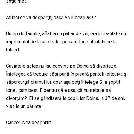
soţia mea.
Atunci ce va despărţit, dacă vă iubeaţi așa?
Un tip de familie, aflat la un pahar de vin, era în realitate un
împrumutat de la un dealer pe care Ionel îl întâlnise la
biliard.
Cuvintele astea nu lau convins pe Doina să divorţeze.
Înţelegea că trebuie săşi pună în pieafă pantofii altcuiva şi
săparcurgă drumul lui, doar aşa poţi înţelege Şi a şoptit
Ionel, cam beat: E pentru că e aşa, că nu trebuie să
divorţăm?. Ei se gândiseră la copil, iar Doina, la 37 de ani,
visa la un părinte.
Cancer. Nea despărţit.