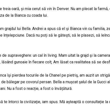
de treia oară, și mia cerut să vin în Denver. Nu am plecat la farm
za de la Bianca cu coada lui.
grajdul lui Bella. Andrei a spus că el şi Bianca vin cu familia, z
înțelepciune. Dacă nu poţi să le găteşti, să le plasezi, să leînc
 de supraveghere: un cal în living. Mam uitat la grajd şi la camera
, lăsând gunoaie în fiecare colţ. Am lăsat ca realitatea să se de
a îşi pierdea tocurile de la Chanel pe pietriş, am auzit un strigăt
de bălegar pe covorul persan. Bella a mușcat şalul de la Gucci al 
ani. Nu a fost o reacție, a fost o învățătură.
 să te întorci la civilizaţie, iam spus. Mă așteaptă o consultație 