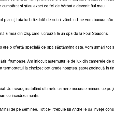
 cumpărat și ştiau exact ce fel de bărbat a devenit fiul meu.
planul, faţa lui brăzdată de riduri, zâmbind, ne vom bucura săo
nă a mea din Cluj, care lucrează la un spa de la Four Seasons.
ons are o ofertă specială de spa săptămâna asta. Vom urmări tot 
ătiri frumoase. Am înlocuit așternuturile de lux din camerele de 
termostatul la cincizeciopt grade noaptea, şaptezecinouă în ti
ial. Joi seara, instalând ultimele camere ascunse minune ce poţ
ari ce încadrau munţii.
ui Mihăi de pe șeminee. Tot ce-i trebuie lui Andrei e să înveţe cons