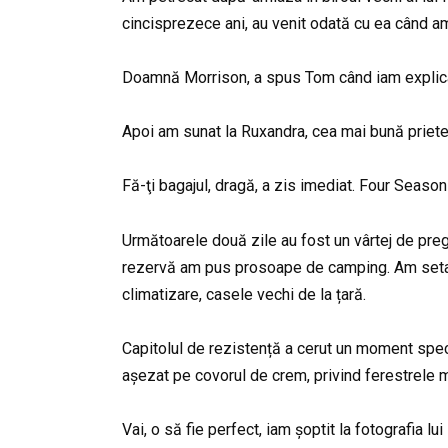
cincisprezece ani, au venit odată cu ea când am
Doamnă Morrison, a spus Tom când iam explicat 
Apoi am sunat la Ruxandra, cea mai bună priete
Fă-ţi bagajul, dragă, a zis imediat. Four Seas
Următoarele două zile au fost un vârtej de preg
rezervă am pus prosoape de camping. Am setat 
climatizare, casele vechi de la țară.
Capitolul de rezistență a cerut un moment spec
așezat pe covorul de crem, privind ferestrele m
Vai, o să fie perfect, iam șoptit la fotografia l