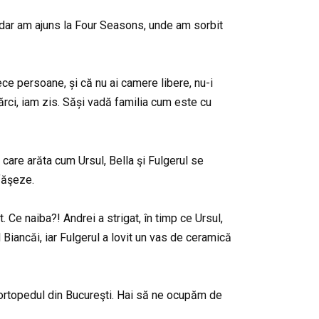
ă, dar am ajuns la Four Seasons, unde am sorbit
ece persoane, și că nu ai camere libere, nu-i
ărci, iam zis. Săși vadă familia cum este cu
 care arăta cum Ursul, Bella şi Fulgerul se
sfăşeze.
. Ce naiba?! Andrei a strigat, în timp ce Ursul,
Biancăi, iar Fulgerul a lovit un vas de ceramică
la ortopedul din Bucureşti. Hai să ne ocupăm de