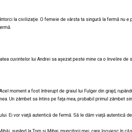
ntorci la civilizaţie. O femeie de vârsta ta singură la fermă nu e 
fermă.
atea cuvintelor lui Andrei sa așezat peste mine ca o învelire de si
cel moment a fost întrerupt de graiul lui Fulger din grajd, rupând
mea. Un zâmbet sa întins pe faţa mea, probabil primul zâmbet sin
ului. Ei vor viaţă autentică de fermă. Să le dăm viaţă autentică d
Mihăi, sunând la Tom şi Mihai, muncitorii mei, care locuiesc în că