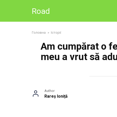
Skip
Road
to
content
Головна
»
Історії
Am cumpărat o fer
meu a vrut să adu
Author
Rareș Ioniță