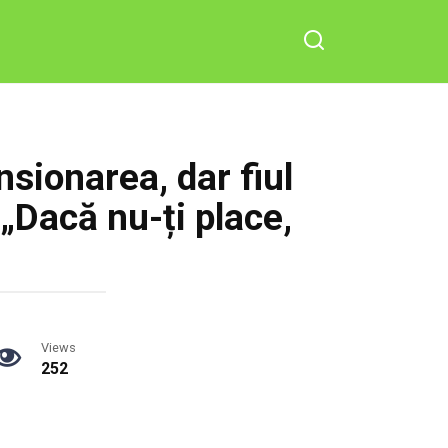
sionarea, dar fiul
„Dacă nu-ți place,
Views
252