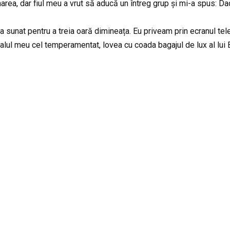
a, dar fiul meu a vrut să aducă un întreg grup și mi-a spus: Dacă
 sunat pentru a treia oară dimineața. Eu priveam prin ecranul te
calul meu cel temperamentat, lovea cu coada bagajul de lux al lui