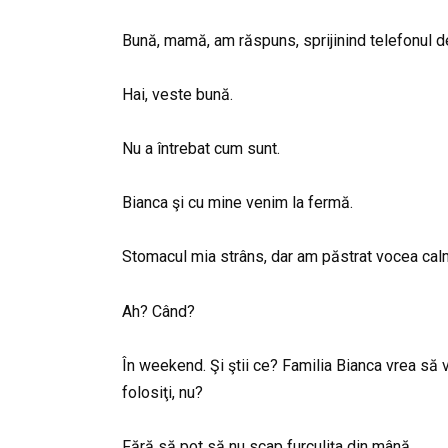
Bună, mamă, am răspuns, sprijinind telefonul d
Hai, veste bună.
Nu a întrebat cum sunt.
Bianca şi cu mine venim la fermă.
Stomacul mia strâns, dar am păstrat vocea cal
Ah? Când?
În weekend. Şi ştii ce? Familia Bianca vrea să v
folosiţi, nu?
Fără să pot să nu scap furculiţa din mână.