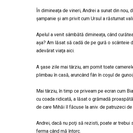
În dimineaţa de vineri, Andrei a sunat din nou, 
șampanie și am privit cum Ursul a răsturnat vali
Apelul a venit sâmbătă dimineața, când curăteam 
așa? Am lăsat să cadă de pe gură o scânteie de 
adevărat viaţa aici.
A şase zile mai târziu, am pornit toate camerele
plimbau în casă, aruncând fân în coșul de gunoi
Mai târziu, în timp ce priveam pe ecran cum Bianc
cu coada ridicată, a lăsat o grămadă proaspătă 
de care Mihăi îl făcuse la aniv. de patruzeci de 
Andrei, dacă nu poţi să rezisti, poate ar trebui
ferma când mă întorc.