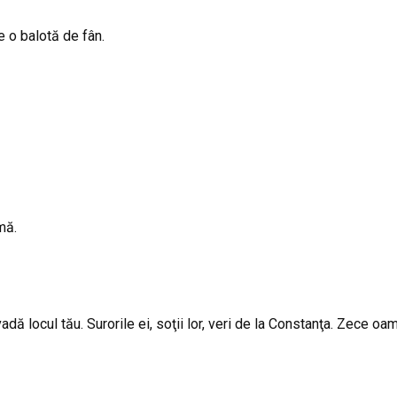
e o balotă de fân.
mă.
adă locul tău. Surorile ei, soţii lor, veri de la Constanţa. Zece oa