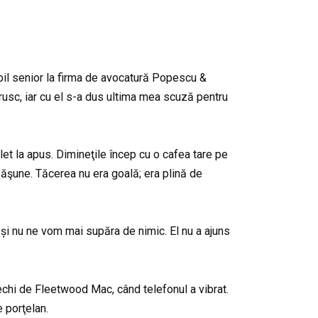
bil senior la firma de avocatură Popescu &
 brusc, iar cu el s-a dus ultima mea scuză pentru
t la apus. Dimineţile încep cu o cafea tare pe
 păşune. Tăcerea nu era goală; era plină de
și nu ne vom mai supăra de nimic. El nu a ajuns
vechi de Fleetwood Mac, când telefonul a vibrat.
e porţelan.