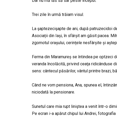
Dar nu mă lăs să sar peste început.
Trei zile în urmă trăiam visul.
La şaptezecişapte de ani, după patruzecidoi de
Asociații din Iași, în sfârșit am găsit pacea. Mi
zgomotul orașului, cerințele nesfârșite și aștep
Ferma din Maramureș se întindea pe optzeci de 
veranda încolăcită, privind ceaţa ridicânduse di
sens: cântecul păsărilor, vântul printre brazi, bă
Când ne vom pensiona, Ana, spunea el, întinzân
niciodată la pensionare.
Sunetul care mia rupt liniştea a venit într-o di
Pe ecran i-a apărut chipul lui Andrei, fotografia