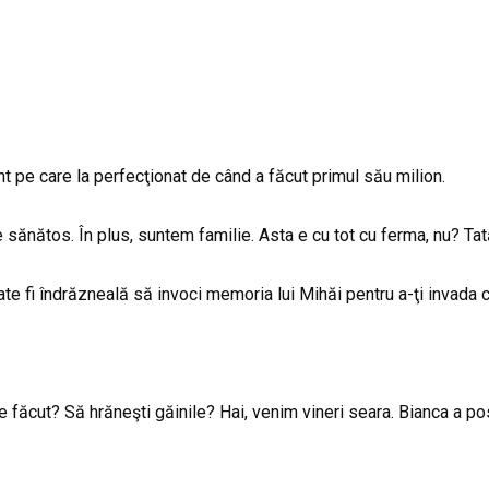
 pe care la perfecţionat de când a făcut primul său milion.
ănătos. În plus, suntem familie. Asta e cu tot cu ferma, nu? Tatăl 
ate fi îndrăzneală să invoci memoria lui Mihăi pentru a-ţi invada 
de făcut? Să hrăneşti găinile? Hai, venim vineri seara. Bianca a p