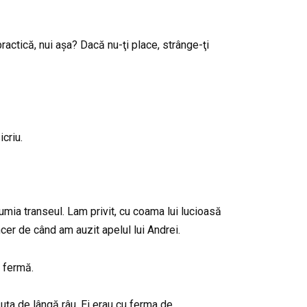
practică, nui așa? Dacă nu-ţi place, strânge-ţi
criu.
umia transeul. Lam privit, cu coama lui lucioasă
cer de când am auzit apelul lui Andrei.
e fermă.
suţa de lângă râu. Ei erau cu ferma de