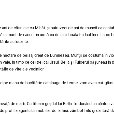
 ani de căsnicie cu Mihăi, și patruzeci de ani de muncă ca conta
hăi a murit de cancer în urmă cu doi ani; boala l-a luat încet, apoi
tările sufocante.
hectare de peisaj creat de Dumnezeu. Munţii se costuma în viole
n vale, în timp ce cei trei cai Ursul, Bella și Fulgerul păşuneau în
tăile de vite ale vecinilor.
d pe masa de bucătărie cataloage de ferme, vom avea cai, găini 
mineaţă de marţi. Curăteam grajdul lui Bella, fredonând un cântec 
 de profil a agentului imobiliar de la Iași, zâmbet fals şi dantură d