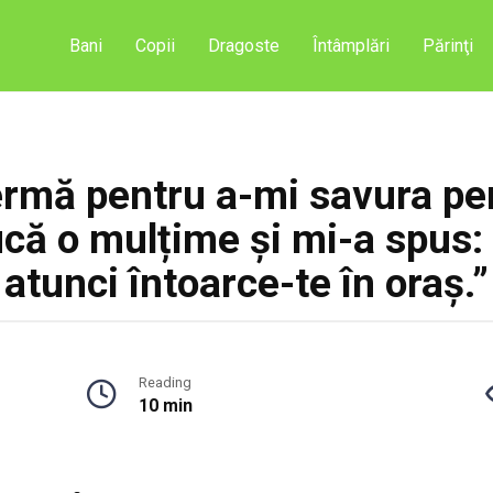
Bani
Copii
Dragoste
Întâmplări
Părinţi
mă pentru a-mi savura pen
că o mulțime și mi-a spus: 
atunci întoarce-te în oraș.”
Reading
10 min