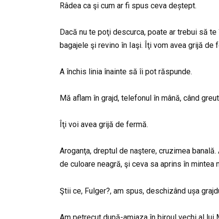
Râdea ca şi cum ar fi spus ceva deștept.
Dacă nu te poţi descurca, poate ar trebui să te î
bagajele şi revino în Iaşi. Îţi vom avea grijă de 
A închis linia înainte să îi pot răspunde.
Mă aflam în grajd, telefonul în mână, când greut
Îţi voi avea grijă de fermă.
Aroganţa, dreptul de naştere, cruzimea banală. A
de culoare neagră, şi ceva sa aprins în mintea 
Ştii ce, Fulger?, am spus, deschizând ușa grajd
Am petrecut după-amiaza în biroul vechi al lui 