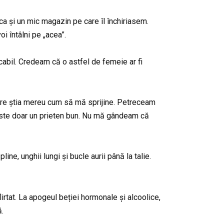
 și un mic magazin pe care îl închiriasem.
i întâlni pe „acea”.
cabil. Credeam că o astfel de femeie ar fi
care știa mereu cum să mă sprijine. Petreceam
 este doar un prieten bun. Nu mă gândeam că
line, unghii lungi și bucle aurii până la talie.
rtat. La apogeul beției hormonale și alcoolice,
ă.