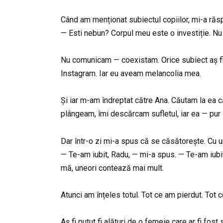
Când am menționat subiectul copiilor, mi-a răs
— Esti nebun? Corpul meu este o investiție. N
Nu comunicam — coexistam. Orice subiect aș fi a
Instagram. Iar eu aveam melancolia mea.
Și iar m-am îndreptat către Ana. Căutam la ea c
plângeam, îmi descărcam sufletul, iar ea — pur 
Dar într-o zi mi-a spus că se căsătorește. Cu 
— Te-am iubit, Radu, — mi-a spus. — Te-am iubit
mă, uneori contează mai mult.
Atunci am înțeles totul. Tot ce am pierdut. Tot c
Aș fi putut fi alături de o femeie care ar fi fo