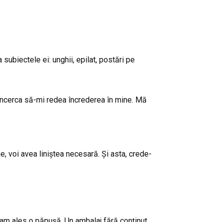
subiectele ei: unghii, epilat, postări pe
 încerca să-mi redea încrederea în mine. Mă
, voi avea liniștea necesară. Și asta, crede-
r am ales o păpușă. Un ambalaj fără conținut.