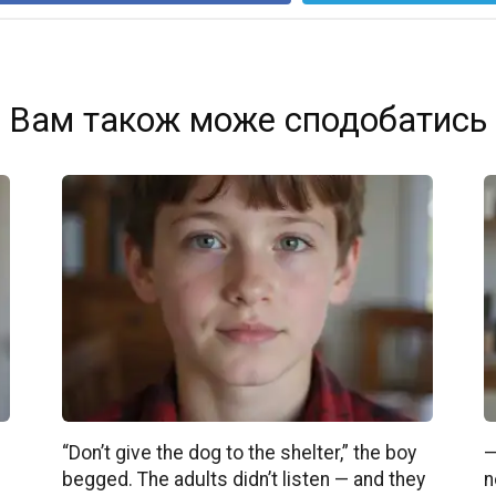
Вам також може сподобатись
“Don’t give the dog to the shelter,” the boy
—
begged. The adults didn’t listen — and they
n