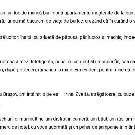
eam un loc de muncă bun, două apartamente moștenite de la bunica
ară, iar eu mă bucuram de viața de burlac, crezând că în curând o vo
ălucitor: înaltă, cu siluetă de păpușă, păr lucios și machiaj impe
ietenă a mea. Inteligentă, bună, cu un simț al umorului fin, cea 
ri, după petreceri, rămânea la mine. Era evident pentru mine că
na Brașov, am întâlnit-o pe ea — Irina. Zveltă, atrăgătoare, cu buze p
.
iuri, ci mai mult ne-am distrat în cameră, am băut, am râs, am fli
camera de hotel, cu voce adormită și un pahar de șampanie în mân