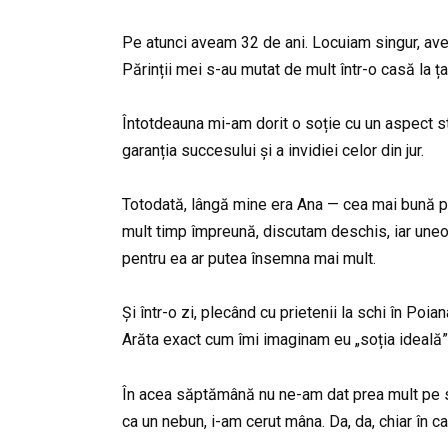
Pe atunci aveam 32 de ani. Locuiam singur, av
Părinții mei s-au mutat de mult într-o casă la ț
Întotdeauna mi-am dorit o soție cu un aspect str
garanția succesului și a invidiei celor din jur.
Totodată, lângă mine era Ana — cea mai bună pr
mult timp împreună, discutam deschis, iar uneo
pentru ea ar putea însemna mai mult.
Și într-o zi, plecând cu prietenii la schi în Poia
Arăta exact cum îmi imaginam eu „soția ideală”
În acea săptămână nu ne-am dat prea mult pe sch
ca un nebun, i-am cerut mâna. Da, da, chiar în 