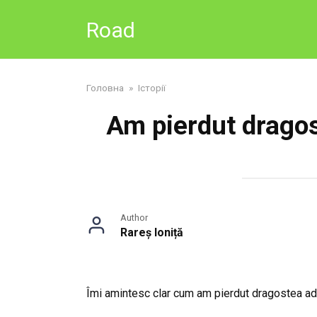
Skip
Road
to
content
Головна
»
Історії
Am pierdut dragos
Author
Rareș Ioniță
Îmi amintesc clar cum am pierdut dragostea ad