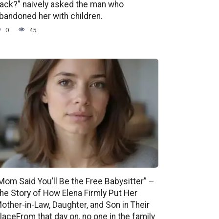
ack?” naively asked the man who
bandoned her with children.
0
45
Mom Said You’ll Be the Free Babysitter” –
he Story of How Elena Firmly Put Her
other-in-Law, Daughter, and Son in Their
laceFrom that day on, no one in the family