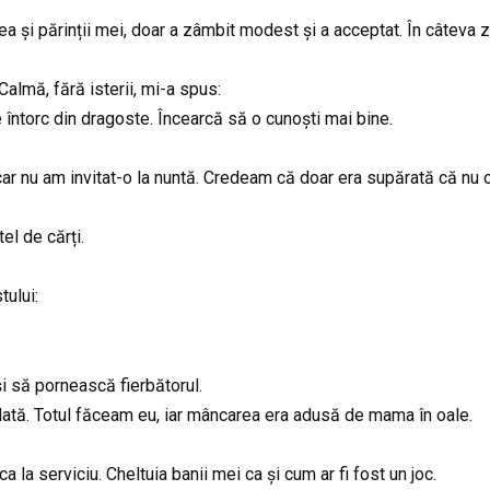
ea și părinții mei, doar a zâmbit modest și a acceptat. În câteva 
almă, fără isterii, mi-a spus:
 întorc din dragoste. Încearcă să o cunoști mai bine.
car nu am invitat-o la nuntă. Credeam că doar era supărată că nu
el de cărți.
tului:
și să pornească fierbătorul.
dată. Totul făceam eu, iar mâncarea era adusă de mama în oale.
a la serviciu. Cheltuia banii mei ca și cum ar fi fost un joc.