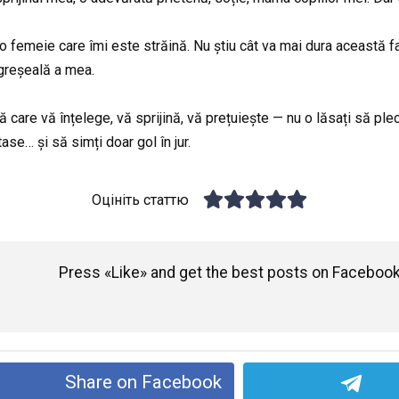
o femeie care îmi este străină. Nu știu cât va mai dura această fa
greșeală a mea.
nă care vă înțelege, vă sprijină, vă prețuiește — nu o lăsați să pl
ase… și să simți doar gol în jur.
Оцініть статтю
Press «Like» and get the best posts on Facebook
Share on Facebook