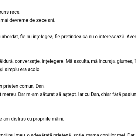
puns rece:
u mai devreme de zece ani.
bordat, fie nu înțelegea, fie pretindea că nu o interesează. Avea 
ăldură, conversație, înțelegere. Mă asculta, mă încuraja, glumea,
și simplu era acolo.
un prieten comun, Dan.
 mereu. Dar m-am săturat să aștept. Iar cu Dan, chiar fără pasiune
e am distrus cu propriile mâini.
st sprijinul meu, o adevărată prietenă, soție, mama copiilor mei. Da