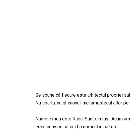
Se spune că fiecare este arhitectul propriei sale
Nu soarta, nu ghinionul, nici amestecul altor p
Numele meu este Radu. Sunt din Iași. Acum am 38 
eram convins că îmi țin norocul în palmă.