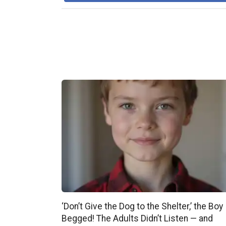
‘Don’t Give the Dog to the Shelter,’ the Boy
Begged! The Adults Didn’t Listen — and