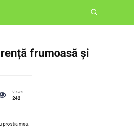
arență frumoasă și
Views
242
u prostia mea.