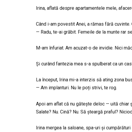
Irina, aflată despre apartamentele mele, afacer
Când i-am povestit Anei, a rămas fără cuvinte. C
— Radu, te-ai grăbit. Femeile de la munte rar se
M-am înfuriat. Am acuzat-o de invidie. Nici mă
Și curând fantezia mea s-a spulberat ca un cast
La început, Irina mi-a interzis să ating zona bus
— Am implanturi. Nu le poți strivi, te rog.
Apoi am aflat că nu gătește deloc — uită chiar 
Salate? Nu. Cină? Nu. Să șteargă praful? Nicio
Irina mergea la saloane, spa-uri și cumpărături c