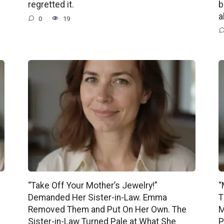
regretted it.
b
a
0
19
“Take Off Your Mother’s Jewelry!”
“
Demanded Her Sister-in-Law. Emma
T
Removed Them and Put On Her Own. The
M
Sister-in-Law Turned Pale at What She
P