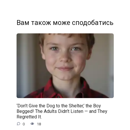
Вам також може сподобатись
‘Don’t Give the Dog to the Shelter,’ the Boy
Begged! The Adults Didn’t Listen — and They
Regretted It.
0
18