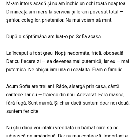
M-am întors acasă și nu am închis un ochi toată noaptea.
Dimineața am mers la serviciu și le-am povestit totul —
șefilor, colegilor, prietenilor. Nu mai voiam să mint.
După o săptămână am luat-o pe Sofia acasă.
La început a fost greu. Nopți nedormite, frică, oboseală.
Dar cu fiecare zi — ea devenea mai puternică, iar eu — mai
puternică. Ne obișnuiam una cu cealaltă. Eram o familie.
Acum Sofia are trei ani. Râde, aleargă prin casă, cântă
cântece. Iar eu — trăiesc din nou. Adevărat. Fără mască,
fără fugă. Sunt mamă. Și chiar dacă suntem doar noi două,
suntem fericite.
Nu știu dacă voi întâlni vreodată un bărbat care să ne
iubească pe amândouă. Dar nu mai contează. Important e