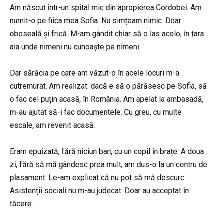
Am născut într-un spital mic din apropierea Cordobei. Am
numit-o pe fiica mea Sofia. Nu simțeam nimic. Doar
oboseală și frică. M-am gândit chiar să o las acolo, în țara
aia unde nimeni nu cunoaște pe nimeni.
Dar sărăcia pe care am văzut-o în acele locuri m-a
cutremurat. Am realizat: dacă e să o părăsesc pe Sofia, să
o fac cel puțin acasă, în România. Am apelat la ambasadă,
m-au ajutat să-i fac documentele. Cu greu, cu multe
escale, am revenit acasă.
Eram epuizată, fără niciun ban, cu un copil în brațe. A doua
zi, fără să mă gândesc prea mult, am dus-o la un centru de
plasament. Le-am explicat că nu pot să mă descurc.
Asistenții sociali nu m-au judecat. Doar au acceptat în
tăcere.