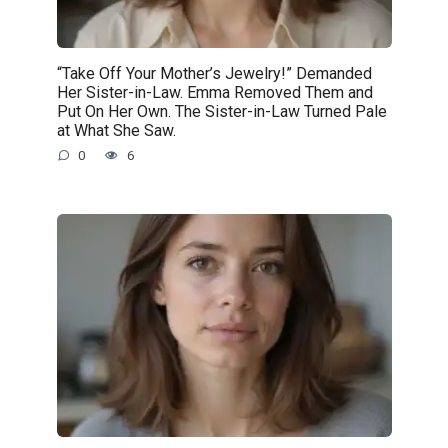
“Take Off Your Mother’s Jewelry!” Demanded
Her Sister-in-Law. Emma Removed Them and
Put On Her Own. The Sister-in-Law Turned Pale
at What She Saw.
0
6