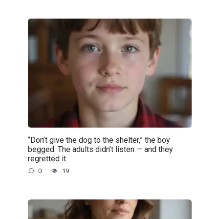
“Don’t give the dog to the shelter,” the boy
begged. The adults didn’t listen — and they
regretted it.
0
19