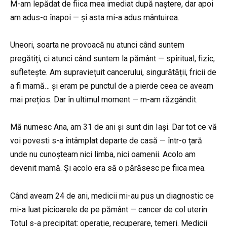
M-am lepădat de fiica mea imediat după naștere, dar apoi
am adus-o înapoi — și asta mi-a adus mântuirea.
Uneori, soarta ne provoacă nu atunci când suntem
pregătiți, ci atunci când suntem la pământ — spiritual, fizic,
sufletește. Am supraviețuit cancerului, singurătății, fricii de
a fi mamă… și eram pe punctul de a pierde ceea ce aveam
mai prețios. Dar în ultimul moment — m-am răzgândit.
Mă numesc Ana, am 31 de ani și sunt din Iași. Dar tot ce vă
voi povesti s-a întâmplat departe de casă — într-o țară
unde nu cunoșteam nici limba, nici oamenii. Acolo am
devenit mamă. Și acolo era să o părăsesc pe fiica mea.
Când aveam 24 de ani, medicii mi-au pus un diagnostic ce
mi-a luat picioarele de pe pământ — cancer de col uterin.
Totul s-a precipitat: operație, recuperare, temeri. Medicii