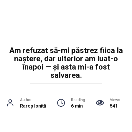
Am refuzat să-mi păstrez fiica la
naștere, dar ulterior am luat-o
înapoi — și asta mi-a fost
salvarea.
Author
Reading
Views
Rareș Ioniță
6 min
541