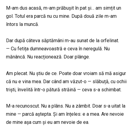
M-am dus acasă, m-am prăbușit în pat și… am simțit un
gol. Totul era parcă nu cu mine. După două zile m-am
întors la muncă.
Dar după câteva săptămâni m-au sunat de la orfelinat.
— Cu fetița dumneavoastră e ceva în neregulă. Nu
mănâncă. Nu reacționează. Doar plânge.
Am plecat. Nu știu de ce. Poate doar vroiam să mă asigur
că nu e vina mea. Dar când am văzut-o — slăbuță, cu ochii
triști, învelită într-o pătură străină — ceva s-a schimbat.
M-a recunoscut. Nu a plâns. Nu a zâmbit. Doar s-a uitat la
mine — parcă aștepta. Și am înțeles: e a mea. Are nevoie
de mine așa cum și eu am nevoie de ea.