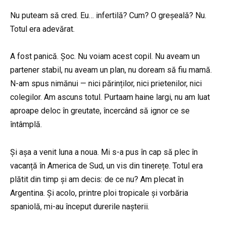
Nu puteam să cred. Eu… infertilă? Cum? O greșeală? Nu.
Totul era adevărat.
A fost panică. Șoc. Nu voiam acest copil. Nu aveam un
partener stabil, nu aveam un plan, nu doream să fiu mamă.
N-am spus nimănui — nici părinților, nici prietenilor, nici
colegilor. Am ascuns totul. Purtaam haine largi, nu am luat
aproape deloc în greutate, încercând să ignor ce se
întâmplă.
Și așa a venit luna a noua. Mi s-a pus în cap să plec în
vacanță în America de Sud, un vis din tinerețe. Totul era
plătit din timp și am decis: de ce nu? Am plecat în
Argentina. Și acolo, printre ploi tropicale și vorbăria
spaniolă, mi-au început durerile nașterii.