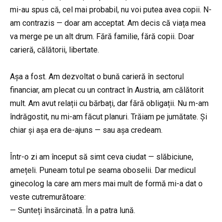
mi-au spus că, cel mai probabil, nu voi putea avea copii. N-
am contrazis — doar am acceptat. Am decis că viața mea
va merge pe un alt drum. Fără familie, fără copii. Doar
carieră, călătorii, libertate.
Așa a fost. Am dezvoltat o bună carieră în sectorul
financiar, am plecat cu un contract în Austria, am călătorit
mult. Am avut relații cu bărbați, dar fără obligații. Nu m-am
îndrăgostit, nu mi-am făcut planuri. Trăiam pe jumătate. Și
chiar și așa era de-ajuns — sau așa credeam.
Într-o zi am început să simt ceva ciudat — slăbiciune,
amețeli. Puneam totul pe seama oboselii. Dar medicul
ginecolog la care am mers mai mult de formă mi-a dat o
veste cutremurătoare:
— Sunteți însărcinată. În a patra lună.