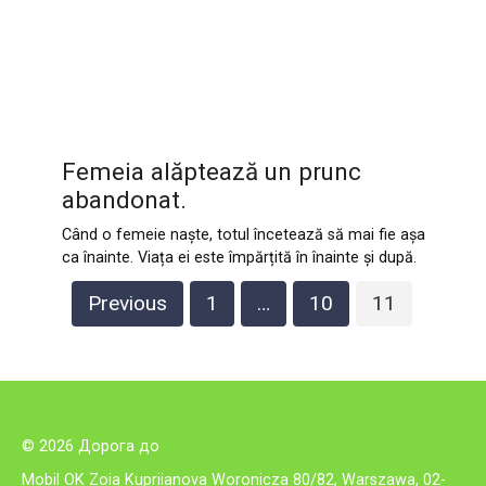
Femeia alăptează un prunc
abandonat.
Când o femeie naște, totul încetează să mai fie așa
ca înainte. Viața ei este împărțită în înainte și după.
Posts
Previous
1
…
10
11
pagination
© 2026 Дорога до
Mobil OK Zoia Kupriianova Woronicza 80/82, Warszawa, 02-