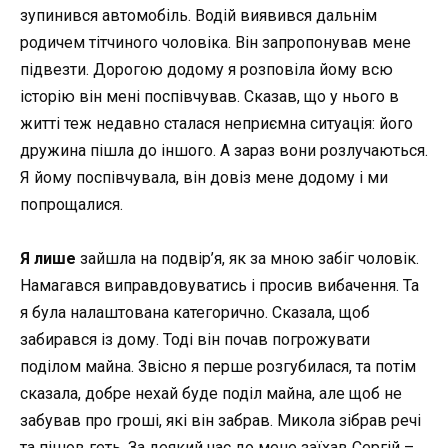
зупинився автомобіль. Водій виявився дальнім
родичем тітчиного чоловіка. Він запропонував мене
підвезти. Дорогою додому я розповіла йому всю
історію він мені поспівчував. Сказав, що у нього в
житті теж недавно сталася неприємна ситуація: його
дружина пішла до іншого. А зараз вони розлучаються.
Я йому поспівчувала, він довіз мене додому і ми
попрощалися.
Я лише
зайшла на подвір’я, як за мною забіг чоловік.
Намагався виправдовуватись і просив вибачення. Та
я була налаштована категорично. Сказала, щоб
забирався із дому. Тоді він почав погрожувати
поділом майна. Звісно я перше розгубилася, та потім
сказала, добре нехай буде поділ майна, але щоб не
забував про гроші, які він забрав. Микола зібрав речі
та пішов геть. За деякий час до мене заїхав Сергій –