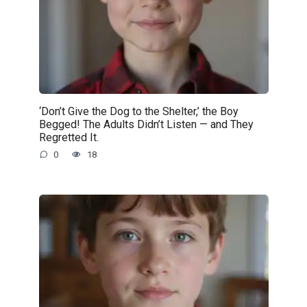
‘Don’t Give the Dog to the Shelter,’ the Boy
Begged! The Adults Didn’t Listen — and They
Regretted It.
0
18