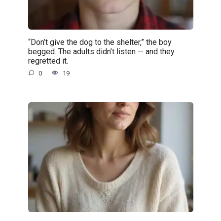
“Don’t give the dog to the shelter,” the boy
begged. The adults didn’t listen — and they
regretted it.
0
19