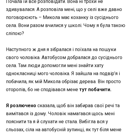
Почала їй все розповідати. Вона ні трохи не
здивувалася. А розповіла мені, що у селі вже давно
поговорюють – Микола має коханку із сусіднього
села. Вони разом вчилися у школі. Чому я була такою
сліпою?
Наступного ж дня я зібралася і поїхала на пошуки
свого чоловіка. Автобусом добралася до сусіднього
села. Там люди допомогли мені знайти хату
однокласниці мого чоловіка. Я зайшла на подвір’я і
побачила, як мій Микола обрізає дерева. Він просто
оторопів, бо не сподівався мене
тут побачити.
Я розлючено
сказала, щоб він забирав свої речі та
вимітався із дому. Чоловік намагався щось мені
пояснити та я й слухати не стала. Вибігла вся у
сльозах, сіла на автобусній зупинці, як тут біля мене