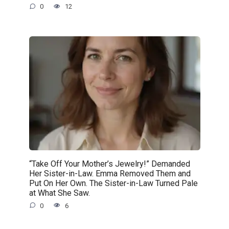
0
12
“Take Off Your Mother’s Jewelry!” Demanded
Her Sister-in-Law. Emma Removed Them and
Put On Her Own. The Sister-in-Law Turned Pale
at What She Saw.
0
6