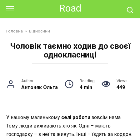
Skip
Road
to
content
Головна
»
Відносини
Чоловік таємно ходив до своєї
однокласниці
Author
Reading
Views
Антоняк Ольга
4 min
449
У нашому маленькому
селі роботи
зовсім нема.
Тому люди виживають хто як. Одні – мають
господарку – з неї та живуть. Інші – їздять за кордон.