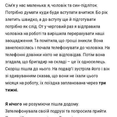
Сім’я у нас маленька: я, чоловік та син-підліток.
Потрібно думати куди буде вступати вчитися. Бо рік
злетить швидко, а до вступу ще й підготувати
потрібно як слід. От у черговий раз я відправила
чоловіка на роботі та вирішила перерахувати наші
заощадження. Та помітила, що гроші зникли. Вона
занепокоїлась і почала телефонувати до чоловіка. На
телефонні дзвінки ніхто не відповідав. Потім вона
згадала, що бригадир на складі – це їх односелець.
Скоріш пішла до нього. На подвір’ї зустріла його і він
зі здивуванням сказав, що вони не їхали цього
місяця на роботу, їх поїздка запланована через
три
тижні.
Я нічого
не розуміючи пішла додому.
Зателефонувала своїй подрузі та попросила прийти.