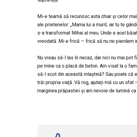
Mi-e teamă să recunosc asta chiar și celor mai 
ale prietenelor: „Mama lui a murit, iar tu te gânde
s-a transformat Mihai al meu. Unde e acel băiat 
vreodată. Mi-e frică — frică să nu ne pierdem iu
Nu vreau să-l las în necaz, dar nici nu mai pot 
pe mine ca o placă de beton. Am visat la o famil
să-l scot din această mlaștină? Sau poate că e 
trăi propria viață. Vă rog, ajutați-mă cu un sf
marginea prăpastiei și am nevoie de lumină ca 