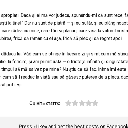
apropiați. Dacă și ei mă vor judeca, spunându-mi că sunt rece, f
ști la tine!” Dar nu sunt de piatră — și eu sufăr, și eu plâng noaptea
care râdea cu mine, care făcea planuri, care visa la viitorul nostr
birea, frică să rămân cu el așa, frică să plec și să regret apoi.
fi dădaca lui. Văd cum se stinge în fiecare zi și simt cum mă sting 
ie, la fericire, și am primit asta — o tristețe infinită și singurăt
timpul să mă salvez pe mine? Nu știu ce să fac. Inima îmi este sf
at — cum să-l readuc la viață sau să găsesc puterea de a pleca, da
să pot ieși.
Оцініть статтю
Press «Like» and get the best posts on Facebook