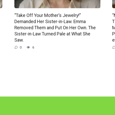
“Take Off Your Mother’s Jewelry!”
“
Demanded Her Sister-in-Law. Emma
T
Removed Them and Put On Her Own. The
M
Sister-in-Law Turned Pale at What She
P
Saw.
e
0
6