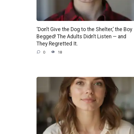
‘Don’t Give the Dog to the Shelter,’ the Boy
Begged! The Adults Didn’t Listen — and
They Regretted It.
0
18