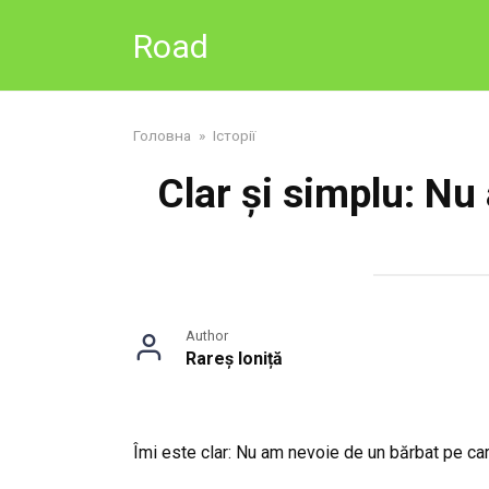
Skip
Road
to
content
Головна
»
Історії
Clar și simplu: Nu
Author
Rareș Ioniță
Îmi este clar: Nu am nevoie de un bărbat pe car