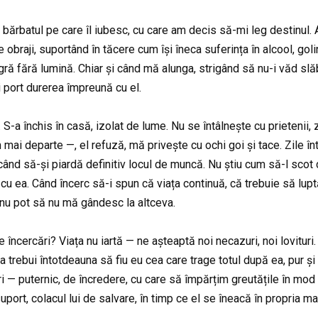
bărbatul pe care îl iubesc, cu care am decis să-mi leg destinul. Am
 obraji, suportând în tăcere cum își îneca suferința în alcool, go
agră fără lumină. Chiar și când mă alunga, strigând să nu-i văd sl
i port durerea împreună cu el.
t. S-a închis în casă, izolat de lume. Nu se întâlnește cu prietenii,
i departe —, el refuză, mă privește cu ochi goi și tace. Zile înt
iscând să-și piardă definitiv locul de muncă. Nu știu cum să-l sco
cu ea. Când încerc să-i spun că viața continuă, că trebuie să luptăm
r nu pot să nu mă gândesc la altceva.
încercări? Viața nu iartă — ne așteaptă noi necazuri, noi lovituri
ebui întotdeauna să fiu eu cea care trage totul după ea, pur și s
i — puternic, de încredere, cu care să împărțim greutățile în mod
port, colacul lui de salvare, în timp ce el se îneacă în propria ma