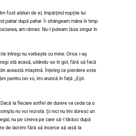
 fost alături de el, împărțind nopțile lui
lind pahar după pahar. Îi strângeam mâna în timp
ăbiciunea, am rămas. Nu-l puteam lăsa singur în
 zile întregi nu vorbește cu mine. Orice i-aș
regi stă acasă, uitându-se în gol, fără să facă
t din această mlaștină. Înțeleg ce pierdere este
 pentru cei vii, îmi aruncă în față: „Ești
. Dacă la fiecare astfel de durere va ceda ca o
implu nu voi rezista. Și nici nu îmi doresc un
 egal, nu pe cineva pe care să-l târăsc după
re de lacrimi fără să încerce să iasă la