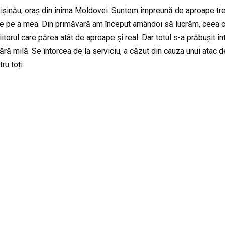
inău, oraș din inima Moldovei. Suntem împreună de aproape trei a
aște pe a mea. Din primăvară am început amândoi să lucrăm, ceea c
orul care părea atât de aproape și real. Dar totul s-a prăbușit înt
ră milă. Se întorcea de la serviciu, a căzut din cauza unui atac de
ru toți.