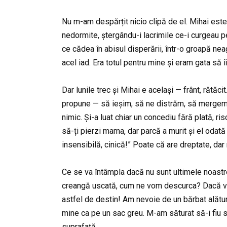
Nu m-am despărțit nicio clipă de el. Mihai este 
nedormite, ștergându-i lacrimile ce-i curgeau pe
ce cădea în abisul disperării, într-o groapă ne
acel iad. Era totul pentru mine și eram gata să î
Dar lunile trec și Mihai e același — frânt, rătăci
propune — să ieșim, să ne distrăm, să mergem ma
nimic. Și-a luat chiar un concediu fără plată, r
să-ți pierzi mama, dar parcă a murit și el odată 
insensibilă, cinică!” Poate că are dreptate, da
Ce se va întâmpla dacă nu sunt ultimele noastre 
creangă uscată, cum ne vom descurca? Dacă va tr
astfel de destin! Am nevoie de un bărbat alătur
mine ca pe un sac greu. M-am săturat să-i fiu su
suprafață.