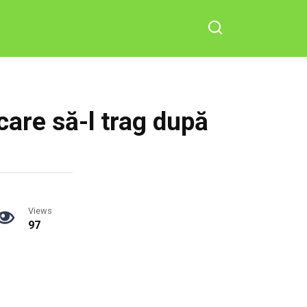
care să-l trag după
Views
97