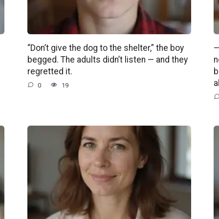
“Don’t give the dog to the shelter,” the boy
—
begged. The adults didn’t listen — and they
n
regretted it.
b
a
0
19