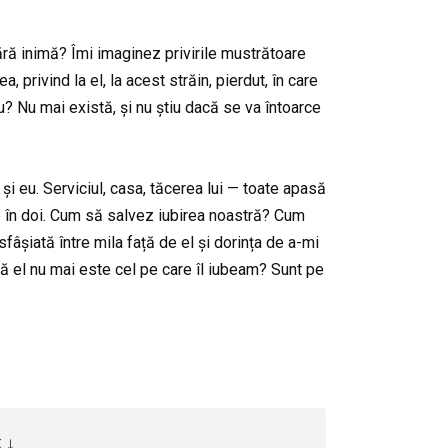
ără inimă? Îmi imaginez privirile mustrătoare
, privind la el, la acest străin, pierdut, în care
u? Nu mai există, și nu știu dacă se va întoarce
și eu. Serviciul, casa, tăcerea lui — toate apasă
ate în doi. Cum să salvez iubirea noastră? Cum
âșiată între mila față de el și dorința de a-mi
că el nu mai este cel pe care îl iubeam? Sunt pe
 ↓