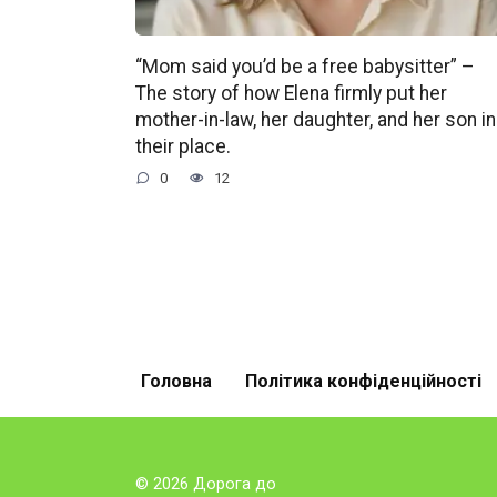
“Mom said you’d be a free babysitter” –
The story of how Elena firmly put her
mother-in-law, her daughter, and her son in
their place.
0
12
Головна
Політика конфіденційності
© 2026 Дорога до