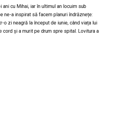
ni cu Mihai, iar în ultimul an locuim sub
e ne-a inspirat să facem planuri îndrăznețe:
r-o zi neagră la început de iunie, când viața lui
 cord și a murit pe drum spre spital. Lovitura a