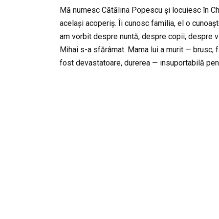
Mă numesc Cătălina Popescu și locuiesc în Chiș
același acoperiș. Îi cunosc familia, el o cuno
am vorbit despre nuntă, despre copii, despre viit
Mihai s-a sfărâmat. Mama lui a murit — brusc, fă
fost devastatoare, durerea — insuportabilă pent