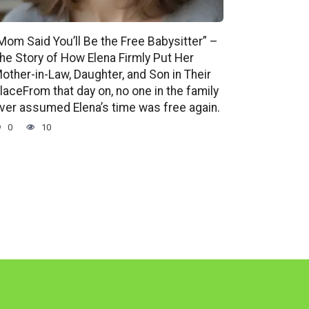
Mom Said You’ll Be the Free Babysitter” –
he Story of How Elena Firmly Put Her
other-in-Law, Daughter, and Son in Their
laceFrom that day on, no one in the family
ver assumed Elena’s time was free again.
0
10