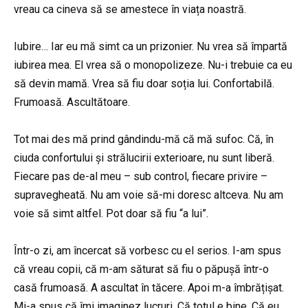
vreau ca cineva să se amestece în viața noastră.
Iubire… Iar eu mă simt ca un prizonier. Nu vrea să împartă
iubirea mea. El vrea să o monopolizeze. Nu-i trebuie ca eu
să devin mamă. Vrea să fiu doar soția lui. Confortabilă.
Frumoasă. Ascultătoare.
Tot mai des mă prind gândindu-mă că mă sufoc. Că, în
ciuda confortului și strălucirii exterioare, nu sunt liberă.
Fiecare pas de-al meu – sub control, fiecare privire –
supravegheată. Nu am voie să-mi doresc altceva. Nu am
voie să simt altfel. Pot doar să fiu “a lui”.
Într-o zi, am încercat să vorbesc cu el serios. I-am spus
că vreau copii, că m-am săturat să fiu o păpușă într-o
casă frumoasă. A ascultat în tăcere. Apoi m-a îmbrățișat.
Mi-a spus că îmi imaginez lucruri. Că totul e bine. Că eu