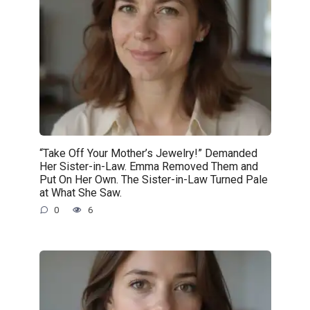
“Take Off Your Mother’s Jewelry!” Demanded
Her Sister-in-Law. Emma Removed Them and
Put On Her Own. The Sister-in-Law Turned Pale
at What She Saw.
0
6