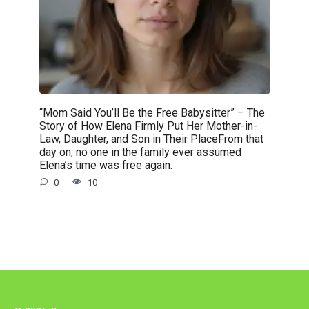
“Mom Said You’ll Be the Free Babysitter” – The
Story of How Elena Firmly Put Her Mother-in-
Law, Daughter, and Son in Their PlaceFrom that
day on, no one in the family ever assumed
Elena’s time was free again.
0
10