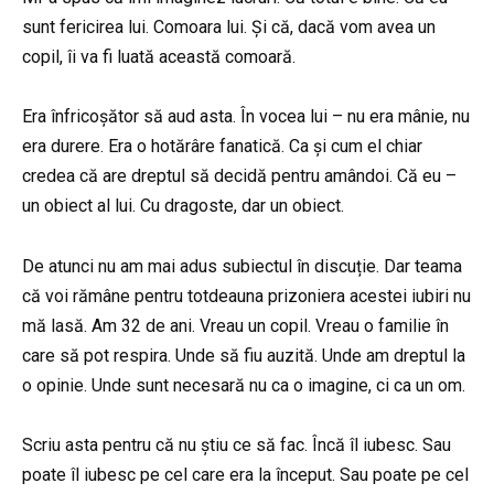
sunt fericirea lui. Comoara lui. Și că, dacă vom avea un
copil, îi va fi luată această comoară.
Era înfricoșător să aud asta. În vocea lui – nu era mânie, nu
era durere. Era o hotărâre fanatică. Ca și cum el chiar
credea că are dreptul să decidă pentru amândoi. Că eu –
un obiect al lui. Cu dragoste, dar un obiect.
De atunci nu am mai adus subiectul în discuție. Dar teama
că voi rămâne pentru totdeauna prizoniera acestei iubiri nu
mă lasă. Am 32 de ani. Vreau un copil. Vreau o familie în
care să pot respira. Unde să fiu auzită. Unde am dreptul la
o opinie. Unde sunt necesară nu ca o imagine, ci ca un om.
Scriu asta pentru că nu știu ce să fac. Încă îl iubesc. Sau
poate îl iubesc pe cel care era la început. Sau poate pe cel