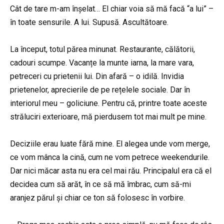
Cât de tare m-am înșelat… El chiar voia să mă facă “a lui” –
în toate sensurile. A lui. Supusă. Ascultătoare.
La început, totul părea minunat. Restaurante, călătorii,
cadouri scumpe. Vacanțe la munte iarna, la mare vara,
petreceri cu prietenii lui. Din afară – o idilă. Invidia
prietenelor, aprecierile de pe rețelele sociale. Dar în
interiorul meu – goliciune. Pentru că, printre toate aceste
străluciri exterioare, mă pierdusem tot mai mult pe mine.
Deciziile erau luate fără mine. El alegea unde vom merge,
ce vom mânca la cină, cum ne vom petrece weekendurile.
Dar nici măcar asta nu era cel mai rău. Principalul era că el
decidea cum să arăt, în ce să mă îmbrac, cum să-mi
aranjez părul și chiar ce ton să folosesc în vorbire.