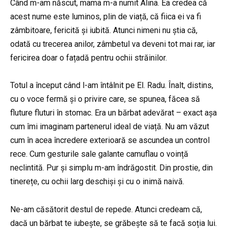
Când m-am născut, mama m-a numit Alina. Ea credea că
acest nume este luminos, plin de viață, că fiica ei va fi
zâmbitoare, fericită și iubită. Atunci nimeni nu știa că,
odată cu trecerea anilor, zâmbetul va deveni tot mai rar, iar
fericirea doar o fațadă pentru ochii străinilor.
Totul a început când l-am întâlnit pe El. Radu. Înalt, distins,
cu o voce fermă și o privire care, se spunea, făcea să
fluture fluturi în stomac. Era un bărbat adevărat – exact așa
cum îmi imaginam partenerul ideal de viață. Nu am văzut
cum în acea încredere exterioară se ascundea un control
rece. Cum gesturile sale galante camuflau o voință
neclintită. Pur și simplu m-am îndrăgostit. Din prostie, din
tinerețe, cu ochii larg deschiși și cu o inimă naivă.
Ne-am căsătorit destul de repede. Atunci credeam că,
dacă un bărbat te iubește, se grăbește să te facă soția lui.