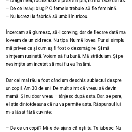
– Draga mea, rochia asta e prea simplă, nu mă face de râs.
– De ce iarăși blugi? O femeie trebuie să fie feminină.
– Nu lucrezi la fabrică să umbli în tricou.
Încercam să glumesc, să-l conving, dar de fiecare dată mă
loveam de un zid rece. Nu țipa. Nu mă lovea. Pur și simplu
mă privea ca și cum aș fi fost o dezamăgire. Și mă
simțeam rușinată. Voiam să fiu bună. Mă străduiam. Și pe
nesimțite am încetat să mai fiu eu însămi.
Dar cel mai rău a fost când am deschis subiectul despre
un copil. Am 30 de ani. De mult simt că vreau să devin
mamă. Și nu doar vreau – tânjesc după asta. Dar, se pare,
el știa dintotdeauna că nu va permite asta. Răspunsul lui
m-a lăsat fără cuvinte:
– De ce un copil? Mi-e de-ajuns că ești tu. Te iubesc. Nu