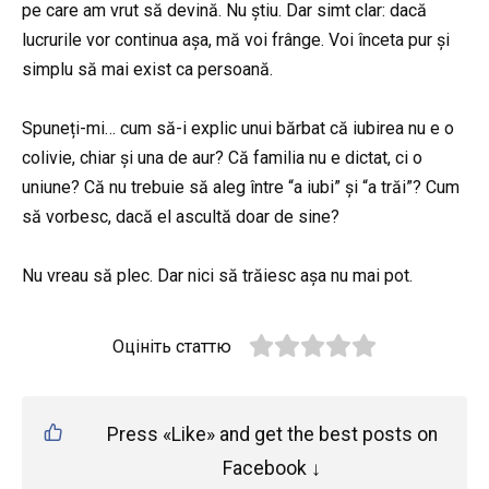
pe care am vrut să devină. Nu știu. Dar simt clar: dacă
lucrurile vor continua așa, mă voi frânge. Voi înceta pur și
simplu să mai exist ca persoană.
Spuneți-mi… cum să-i explic unui bărbat că iubirea nu e o
colivie, chiar și una de aur? Că familia nu e dictat, ci o
uniune? Că nu trebuie să aleg între “a iubi” și “a trăi”? Cum
să vorbesc, dacă el ascultă doar de sine?
Nu vreau să plec. Dar nici să trăiesc așa nu mai pot.
Оцініть статтю
Press «Like» and get the best posts on
Facebook ↓