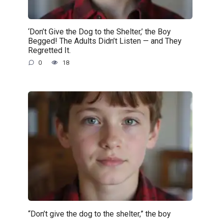
‘Don’t Give the Dog to the Shelter,’ the Boy
Begged! The Adults Didn’t Listen — and They
Regretted It.
0
18
“Don’t give the dog to the shelter,” the boy