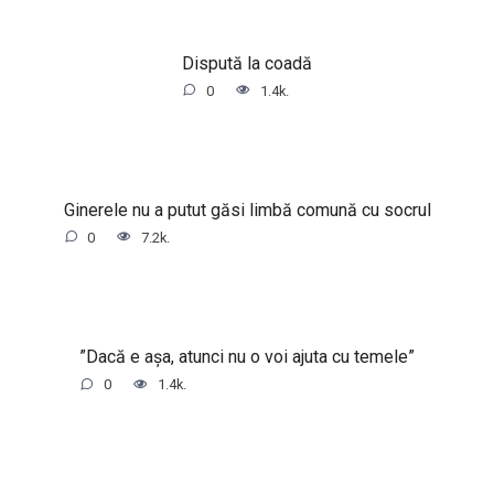
Dispută la coadă
0
1.4k.
Ginerele nu a putut găsi limbă comună cu socrul
0
7.2k.
”Dacă e așa, atunci nu o voi ajuta cu temele”
0
1.4k.