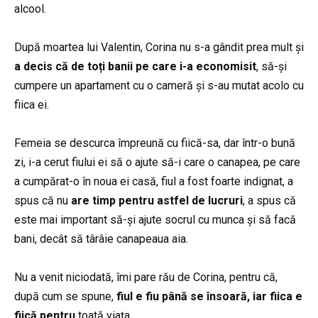
alcool.
După moartea lui Valentin, Corina nu s-a gândit prea mult și
a decis că de toți banii pe care i-a economisit
, să-și
cumpere un apartament cu o cameră și s-au mutat acolo cu
fiica ei.
Femeia se descurca împreună cu fiică-sa, dar într-o bună
zi, i-a cerut fiului ei să o ajute să-i care o canapea, pe care
a cumpărat-o în noua ei casă, fiul a fost foarte indignat, a
spus că nu
are timp pentru astfel de lucruri
, a spus că
este mai important să-și ajute socrul cu munca și să facă
bani, decât să târâie canapeaua aia.
Nu a venit niciodată, îmi pare rău de Corina, pentru că,
după cum se spune,
fiul e fiu până se însoară, iar fiica e
fiică pentru
toată viața.