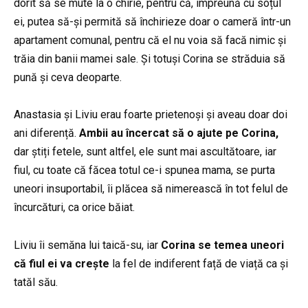
dorit să se mute la o chirie, pentru că, împreună cu soțul
ei, putea să-și permită să închirieze doar o cameră într-un
apartament comunal, pentru că el nu voia să facă nimic și
trăia din banii mamei sale. Și totuși Corina se străduia să
pună și ceva deoparte.
Anastasia și Liviu erau foarte prietenoși și aveau doar doi
ani diferență.
Ambii au încercat să o ajute pe Corina,
dar știți fetele, sunt altfel, ele sunt mai ascultătoare, iar
fiul, cu toate că făcea totul ce-i spunea mama, se purta
uneori insuportabil, îi plăcea să nimerească în tot felul de
încurcături, ca orice băiat.
Liviu îi semăna lui taică-su, iar
Corina se temea uneori
că fiul ei va crește
la fel de indiferent față de viață ca și
tatăl său.