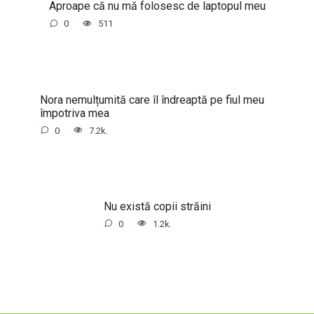
Aproape că nu mă folosesc de laptopul meu
0
511
Nora nemulțumită care îl îndreaptă pe fiul meu
împotriva mea
0
7.2k.
Nu există copii străini
0
1.2k.