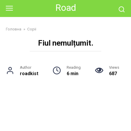
Skip
Road
to
content
Головна
»
Copii
Fiul nemulțumit.
Author
Reading
Views
roadkist
6 min
687