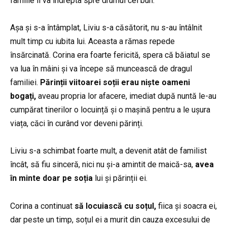
familie îl va îndrepta spre drumul cel bun.
Așa și s-a întâmplat, Liviu s-a căsătorit, nu s-au întâlnit
mult timp cu iubita lui. Aceasta a rămas repede
însărcinată. Corina era foarte fericită, spera că băiatul se
va lua în mâini și va începe să muncească de dragul
familiei.
Părinții viitoarei soții erau niște oameni
bogați,
aveau propria lor afacere, imediat după nuntă le-au
cumpărat tinerilor o locuință și o mașină pentru a le ușura
viața, căci în curând vor deveni părinți.
Liviu s-a schimbat foarte mult, a devenit atât de familist
încât, să fiu sinceră, nici nu și-a amintit de maică-sa,
avea
în minte doar
pe soția
lui și părinții ei.
Corina a continuat
să locuiască cu soțul,
fiica și soacra ei,
dar peste un timp, soțul ei a murit din cauza excesului de