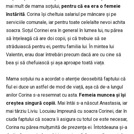
mai mult de mama soțului,
pentru că ea era o femeie
înstărită
. Corina își cheltuia salariul pe mâncare și pe
serviciile comunale, iar pentru toate celelalte nevoi achita
soacra. Soțul Corinei era în general în lumea lui, nu părea
să înțeleagă că are doi copii, și că trebuie să se
străduiască pentru ei, pentru familia lui. În mintea lui
Valentin, erau doar întrebări precum dacă are cu cine să
bea și să chefuiască și așa aproape toată viața.
Mama soțului nu a acordat o atenție deosebită faptului că
fiul ei duce un astfel de mod de viață, așa că de-a lungul
anilor Corina s-a resemnat cu asta.
Femeia muncea
și își
creștea singură copiii.
Mai întâi s-a născut Anastasia, iar
mai târziu Liviu. Locuiau împreună cu soacra Corinei, dar în
ciuda faptului că soacra îi asigura cu totul ce este necesar,
Corina nu părea mulțumită de prezența ei. Întotdeauna și-a