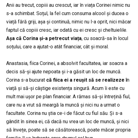
Anii au trecut, copiii au crescut, iar în viața Corinei nimic nu
s-a schimbat. Soțul, la fel cum consuma alcool și ducea o
viață fără griji, așa și continuă, nimic nu l-a oprit, nici măcar
faptul că copiii cresc, iar odată cu ei cresc și cheltuielile.
Așa că Corina și-a
petrecut viața
, cu soacră-sa în locul
soțului, care a ajutat-o atât financiar, cât și moral.
Anastasia, fiica Corinei, a absolvit facultatea, iar soacra a
decis să-și ajute nepoata și i-a găsit un loc de muncă.
Corina s-a bucurat
că fiica ei a reușit să se realizeze î
n
viață și să-și câștige existența singură. Acum îi este cu
mult mai ușor pe plan financiar. A rămas să-și întrețină fiul,
care nu a vrut să meargă la muncă și nici nu a urmat o
facultate. Corina nu știa ce-i de făcut cu fiul său. Și s-a
gândit în sinea ei, că dacă nu vrea un loc de muncă, și nici
să învețe, poate să se căsătorească, poate măcar propria