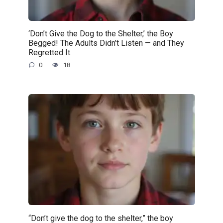
‘Don’t Give the Dog to the Shelter,’ the Boy
Begged! The Adults Didn’t Listen — and They
Regretted It.
0
18
“Don’t give the dog to the shelter,” the boy