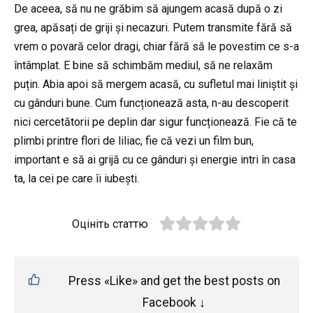
De aceea, să nu ne grăbim să ajungem acasă după o zi
grea, apăsați de griji și necazuri. Putem transmite fără să
vrem o povară celor dragi, chiar fără să le povestim ce s-a
întâmplat. E bine să schimbăm mediul, să ne relaxăm
puțin. Abia apoi să mergem acasă, cu sufletul mai liniștit și
cu gânduri bune. Cum funcționează asta, n-au descoperit
nici cercetătorii pe deplin dar sigur funcționează. Fie că te
plimbi printre flori de liliac, fie că vezi un film bun,
important e să ai grijă cu ce gânduri și energie intri în casa
ta, la cei pe care îi iubești.
Оцініть статтю
Press «Like» and get the best posts on
Facebook ↓