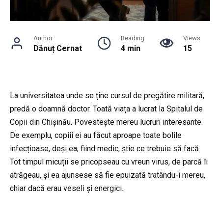
Author
Reading
Views
Dănuț Cernat
4 min
15
La universitatea unde se ține cursul de pregătire militară,
predă o doamnă doctor. Toată viața a lucrat la Spitalul de
Copii din Chișinău. Povestește mereu lucruri interesante.
De exemplu, copiii ei au făcut aproape toate bolile
infecțioase, deși ea, fiind medic, știe ce trebuie să facă.
Tot timpul micuții se pricopseau cu vreun virus, de parcă îi
atrăgeau, și ea ajunsese să fie epuizată tratându-i mereu,
chiar dacă erau veseli și energici.