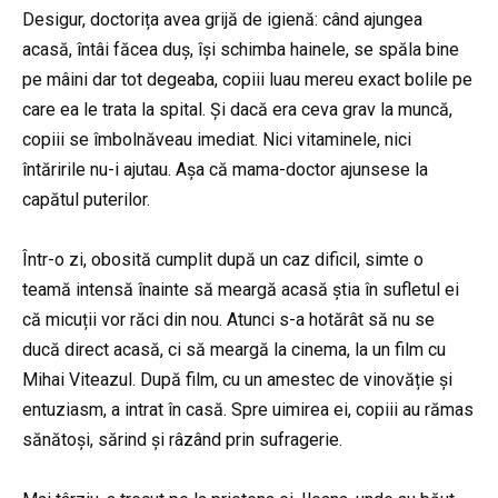
Desigur, doctorița avea grijă de igienă: când ajungea
acasă, întâi făcea duș, își schimba hainele, se spăla bine
pe mâini dar tot degeaba, copiii luau mereu exact bolile pe
care ea le trata la spital. Și dacă era ceva grav la muncă,
copiii se îmbolnăveau imediat. Nici vitaminele, nici
întăririle nu-i ajutau. Așa că mama-doctor ajunsese la
capătul puterilor.
Într-o zi, obosită cumplit după un caz dificil, simte o
teamă intensă înainte să meargă acasă știa în sufletul ei
că micuții vor răci din nou. Atunci s-a hotărât să nu se
ducă direct acasă, ci să meargă la cinema, la un film cu
Mihai Viteazul. După film, cu un amestec de vinovăție și
entuziasm, a intrat în casă. Spre uimirea ei, copiii au rămas
sănătoși, sărind și râzând prin sufragerie.