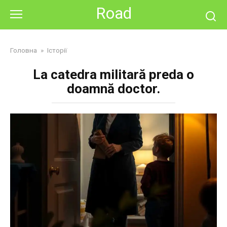
Skip
Road
to
content
Головна
»
Історії
La catedra militară preda o
doamnă doctor.