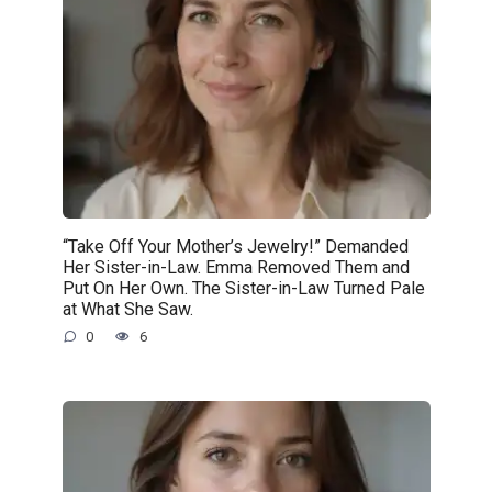
“Take Off Your Mother’s Jewelry!” Demanded
Her Sister-in-Law. Emma Removed Them and
Put On Her Own. The Sister-in-Law Turned Pale
at What She Saw.
0
6