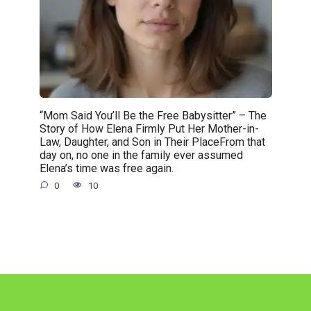
“Mom Said You’ll Be the Free Babysitter” – The
Story of How Elena Firmly Put Her Mother-in-
Law, Daughter, and Son in Their PlaceFrom that
day on, no one in the family ever assumed
Elena’s time was free again.
0
10