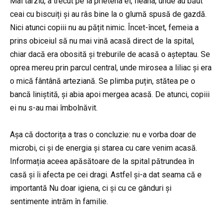
Mai târziu, a trecut pe la prietena ei, Ileana, unde au băut
ceai cu biscuiți și au râs bine la o glumă spusă de gazdă.
Nici atunci copiii nu au pățit nimic. Încet-încet, femeia a
prins obiceiul să nu mai vină acasă direct de la spital,
chiar dacă era obosită și treburile de acasă o așteptau. Se
oprea mereu prin parcul central, unde mirosea a liliac și era
o mică fântână arteziană. Se plimba puțin, stătea pe o
bancă liniștită, și abia apoi mergea acasă. De atunci, copiii
ei nu s-au mai îmbolnăvit.
Așa că doctorița a tras o concluzie: nu e vorba doar de
microbi, ci și de energia și starea cu care venim acasă.
Informația aceea apăsătoare de la spital pătrundea în
casă și îi afecta pe cei dragi. Astfel și-a dat seama că e
importantă Nu doar igiena, ci și cu ce gânduri și
sentimente intrăm în familie.