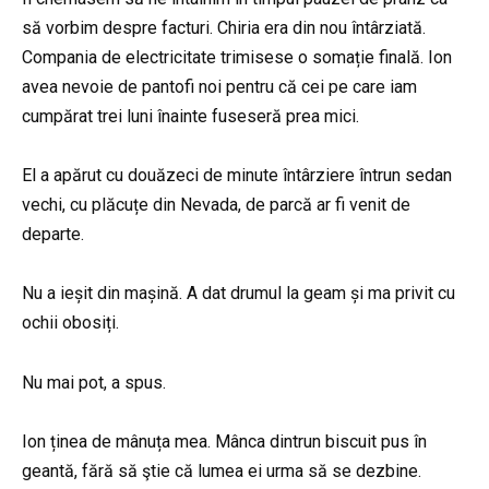
să vorbim despre facturi. Chiria era din nou întârziată.
Compania de electricitate trimisese o somație finală. Ion
avea nevoie de pantofi noi pentru că cei pe care iam
cumpărat trei luni înainte fuseseră prea mici.
El a apărut cu douăzeci de minute întârziere întrun sedan
vechi, cu plăcuțe din Nevada, de parcă ar fi venit de
departe.
Nu a ieșit din mașină. A dat drumul la geam și ma privit cu
ochii obosiți.
Nu mai pot, a spus.
Ion ținea de mânuța mea. Mânca dintrun biscuit pus în
geantă, fără să ştie că lumea ei urma să se dezbine.