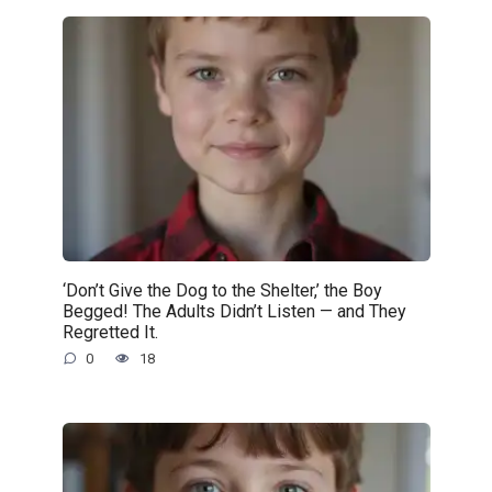
‘Don’t Give the Dog to the Shelter,’ the Boy
Begged! The Adults Didn’t Listen — and They
Regretted It.
0
18