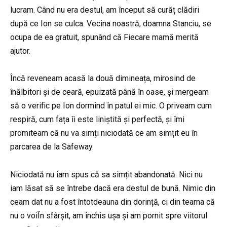
lucram. Când nu era destul, am început să curăț clădiri
după ce Ion se culca. Vecina noastră, doamna Stanciu, se
ocupa de ea gratuit, spunând că Fiecare mamă merită
ajutor.
Încă reveneam acasă la două dimineața, mirosind de
înălbitori și de ceară, epuizată până în oase, și mergeam
să o verific pe Ion dormind în patul ei mic. O priveam cum
respiră, cum fața îi este liniștită și perfectă, și îmi
promiteam că nu va simți niciodată ce am simțit eu în
parcarea de la Safeway.
Niciodată nu iam spus că sa simțit abandonată. Nici nu
iam lăsat să se întrebe dacă era destul de bună. Nimic din
ceam dat nu a fost întotdeauna din dorință, ci din teama că
nu o voiÎn sfârșit, am închis ușa și am pornit spre viitorul