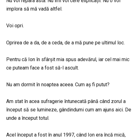
Nu voi repara asta. Nu îmi voi cere explicații. Nu o voi
implora să mă vadă altfel.
Voi opri.
Oprirea de a da, de a ceda, de a mă pune pe ultimul loc.
Pentru că Ion în sfârșit mia spus adevărul, iar cel mai mic
ce puteam face a fost să-l ascult.
Nu am dormit în noaptea aceea. Cum aș fi putut?
Am stat în acea sufragerie întunecată până când zorul a
început să se lumineze, gândindumi cum am ajuns aici. De
unde a început totul.
Acel început a fost în anul 1997, când Ion era încă mică,