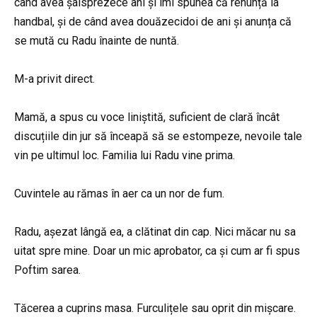
când avea șaisprezece ani și îmi spunea că renunță la
handbal, și de când avea douăzecidoi de ani și anunța că
se mută cu Radu înainte de nuntă.
M-a privit direct.
Mamă, a spus cu voce liniștită, suficient de clară încât
discuțiile din jur să înceapă să se estompeze, nevoile tale
vin pe ultimul loc. Familia lui Radu vine prima.
Cuvintele au rămas în aer ca un nor de fum.
Radu, așezat lângă ea, a clătinat din cap. Nici măcar nu sa
uitat spre mine. Doar un mic aprobator, ca și cum ar fi spus
Poftim sarea.
Tăcerea a cuprins masa. Furculițele sau oprit din mișcare.