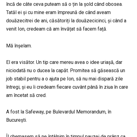
încă de câte ceva puteam să o țin la șold când obosea.
Tatăl ei și cu mine eram împreună de când aveam
douăzecitrei de ani, căsătoriți la douăzecicinci, și când a
venit Ion, credeam că am învățat să facem față.
Mă înșelam.
El era visător. Un tip care mereu avea o idee uriașă, dar
niciodată nu o ducea la capăt. Promitea să găsească un
job stabil pentru a o ajuta pe Ion, să nu mai dispară zile
întregi, și eu îi credeam fiecare cuvânt până în ziua în care
am încetat să cred.
A fost la Safeway, pe Bulevardul Memorandum, în
București.
Îl chemasem să ne întâlnim în timpul pauzei de prânz ca