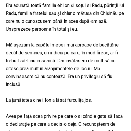
Era adunată toată familia ei: Ion și soțul ei Radu, părinții lui
Radu, familia fratelui său și chiar o mătușă din Chișinău pe
care nu o cunoscusem până în acea după-amiază.
Unsprezece persoane în total și eu.
Mă așezam la capătul mesei, mai aproape de bucătărie
decât de șemineu, un indiciu pe care, în mod firesc, ar fi
trebuit să-l iau în seamă. Dar învățasem de mult să nu
citesc prea mult în aranjamentele de locuri. Mă
convinsesem că nu contează. Era un privilegiu să fiu
inclusă.
La jumătatea cinei, Ion a lăsat furculița jos.
Avea pe față acea privire pe care o ai când e gata să facă
o declarație pe care a decis-o deja. O recunoșteam de