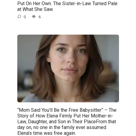
Put On Her Own. The Sister-in-Law Turned Pale
at What She Saw.
0
6
“Mom Said You’ll Be the Free Babysitter” – The
Story of How Elena Firmly Put Her Mother-in-
Law, Daughter, and Son in Their PlaceFrom that
day on, no one in the family ever assumed
Elena’s time was free again.