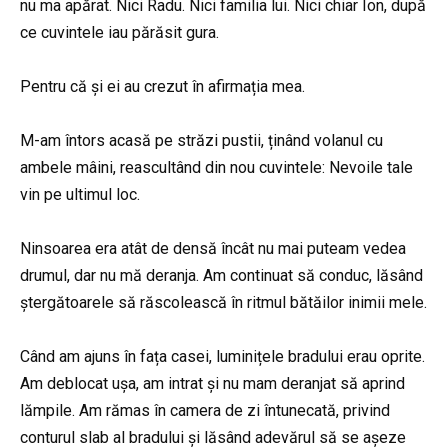
nu ma apărat. Nici Radu. Nici familia lui. Nici chiar Ion, după
ce cuvintele iau părăsit gura.
Pentru că și ei au crezut în afirmația mea.
M-am întors acasă pe străzi pustii, ținând volanul cu
ambele mâini, reascultând din nou cuvintele: Nevoile tale
vin pe ultimul loc.
Ninsoarea era atât de densă încât nu mai puteam vedea
drumul, dar nu mă deranja. Am continuat să conduc, lăsând
ștergătoarele să răscolească în ritmul bătăilor inimii mele.
Când am ajuns în fața casei, luminițele bradului erau oprite.
Am deblocat ușa, am intrat și nu mam deranjat să aprind
lămpile. Am rămas în camera de zi întunecată, privind
conturul slab al bradului și lăsând adevărul să se așeze