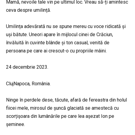
Mamă, nevoile tale vin pe ultimul loc. Vreau să-ți amintesc
ceva despre umilință.
Umilința adevărată nu se spune mereu cu voce ridicată și
uși bătute. Uneori apare în mijlocul cinei de Crăciun,
învăluită în cuvinte blânde și ton casual, venită de
persoana pe care ai crescut-o cu propriile mâini.
24 decembrie 2023.
ClujNapoca, România.
Ninge în perdele dese, tăcute, afară de fereastra din holul
fiicei mele, mirosul de șuncă glaciată se amestecă cu
scorțișoara din lumânările pe care lea așezat Ion pe
șeminee.