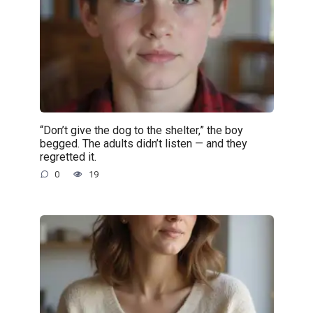
“Don’t give the dog to the shelter,” the boy
begged. The adults didn’t listen — and they
regretted it.
0
19