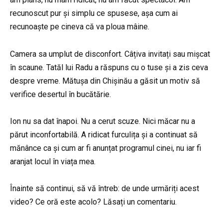
recunoscut pur și simplu ce spusese, așa cum ai
recunoaște pe cineva că va ploua mâine.
Camera sa umplut de disconfort. Câțiva invitați sau mișcat
în scaune. Tatăl lui Radu a răspuns cu o tuse și a zis ceva
despre vreme. Mătușa din Chișinău a găsit un motiv să
verifice desertul în bucătărie.
Ion nu sa dat înapoi. Nu a cerut scuze. Nici măcar nu a
părut inconfortabilă. A ridicat furculița și a continuat să
mănânce ca și cum ar fi anunțat programul cinei, nu iar fi
aranjat locul în viața mea.
Înainte să continui, să vă întreb: de unde urmăriți acest
video? Ce oră este acolo? Lăsați un comentariu.