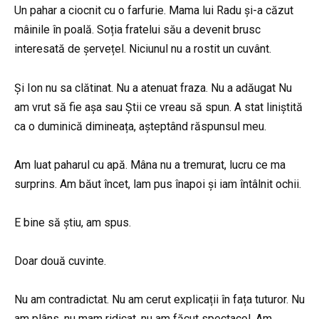
Un pahar a ciocnit cu o farfurie. Mama lui Radu și-a căzut
mâinile în poală. Soția fratelui său a devenit brusc
interesată de șervețel. Niciunul nu a rostit un cuvânt.
Și Ion nu sa clătinat. Nu a atenuat fraza. Nu a adăugat Nu
am vrut să fie așa sau Știi ce vreau să spun. A stat liniștită
ca o duminică dimineața, așteptând răspunsul meu.
Am luat paharul cu apă. Mâna nu a tremurat, lucru ce ma
surprins. Am băut încet, lam pus înapoi și iam întâlnit ochii.
E bine să știu, am spus.
Doar două cuvinte.
Nu am contradictat. Nu am cerut explicații în fața tuturor. Nu
am plâns, nu mam ridicat, nu am făcut spectacol. Am