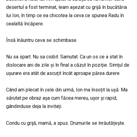
desertul a fost terminat, leam așezat cu grijă în bucătăria
lui Ion, în timp ce ea chicotea la ceva ce spunea Radu în
cealaltă încăpere.
Însă înăuntru ceva se schimbase.
Nu sa spart. Nu sa ciobit. Samutat. Ca un os ce a stat în
dislocare ani de zile și în final a căzut în poziție. Simțul de
ușurare era atât de ascuțit încât aproape părea durere.
Când am plecat în cele din urmă, Ion ma însoțit la ușă. Ma
sărutat pe obraz așa cum făcea mereu, ușor și rapid,
gândinduse deja la invitați.
Condu cu grijă, mamă, a spus. Drumurile se înrăutățește.