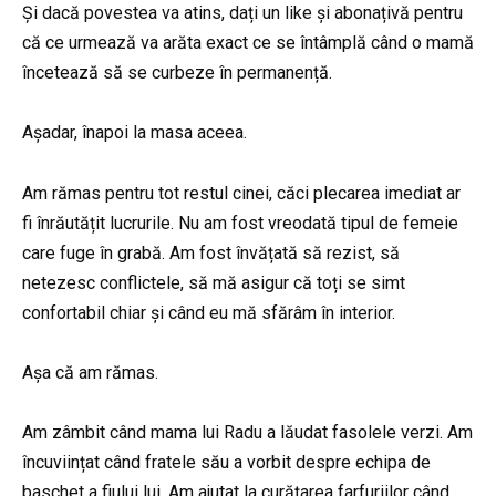
Și dacă povestea va atins, dați un like și abonațivă pentru
că ce urmează va arăta exact ce se întâmplă când o mamă
încetează să se curbeze în permanență.
Așadar, înapoi la masa aceea.
Am rămas pentru tot restul cinei, căci plecarea imediat ar
fi înrăutățit lucrurile. Nu am fost vreodată tipul de femeie
care fuge în grabă. Am fost învățată să rezist, să
netezesc conflictele, să mă asigur că toți se simt
confortabil chiar și când eu mă sfărâm în interior.
Așa că am rămas.
Am zâmbit când mama lui Radu a lăudat fasolele verzi. Am
încuviințat când fratele său a vorbit despre echipa de
baschet a fiului lui. Am ajutat la curățarea farfuriilor când