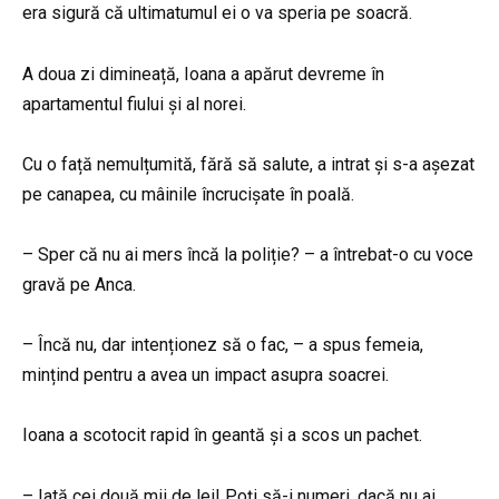
era sigură că ultimatumul ei o va speria pe soacră.
A doua zi dimineață, Ioana a apărut devreme în
apartamentul fiului și al norei.
Cu o față nemulțumită, fără să salute, a intrat și s-a așezat
pe canapea, cu mâinile încrucișate în poală.
– Sper că nu ai mers încă la poliție? – a întrebat-o cu voce
gravă pe Anca.
– Încă nu, dar intenționez să o fac, – a spus femeia,
mințind pentru a avea un impact asupra soacrei.
Ioana a scotocit rapid în geantă și a scos un pachet.
– Iată cei două mii de lei! Poți să-i numeri, dacă nu ai