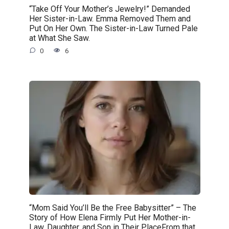
“Take Off Your Mother’s Jewelry!” Demanded
Her Sister-in-Law. Emma Removed Them and
Put On Her Own. The Sister-in-Law Turned Pale
at What She Saw.
0
6
“Mom Said You’ll Be the Free Babysitter” – The
Story of How Elena Firmly Put Her Mother-in-
Law, Daughter, and Son in Their PlaceFrom that