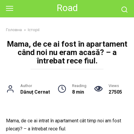
Skip
Road
to
content
Головна
»
Історії
Mama, de ce ai fost în apartament
când noi nu eram acasă? – a
întrebat rece fiul.
Author
Reading
Views
Dănuț Cernat
8 min
27505
Mama, de ce ai intrat în apartament cât timp noi am fost
plecați? – a întrebat rece fiul.