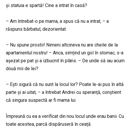
și statuia e spartă! Cine a intrat în casă?
– Am întrebat-o pe mama, a spus că nu a intrat, – a
răspuns bărbatul, dezorientat.
– Nu spune prostii! Nimeni altcineva nu are cheile de la
apartamentul nostru! – Anca, simțind un gol în stomac, s-a
așezat pe pat și a izbucnit în plâns. – De unde să iau acum
două mii de lei?
– Ești sigură că nu sunt la locul lor? Poate le-ai pus în altă
parte și ai uitat, – a întrebat Andrei cu speranță, conștient
că singura suspectă ar fi mama lui.
Împreună cu ea a verificat din nou locul unde erau banii. Cu
toate acestea, parcă dispăruseră în ceață.