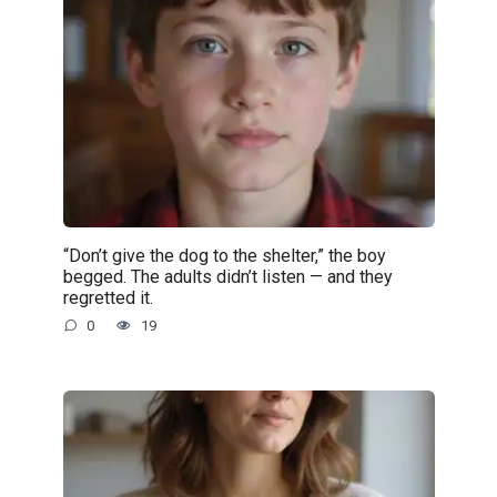
“Don’t give the dog to the shelter,” the boy
begged. The adults didn’t listen — and they
regretted it.
0
19