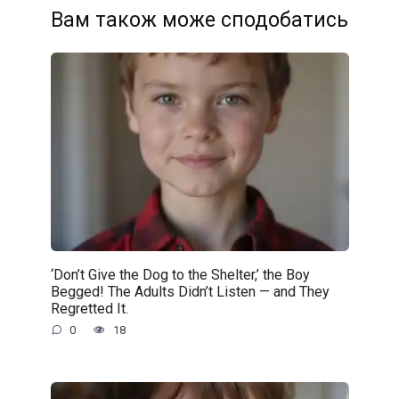
Вам також може сподобатись
‘Don’t Give the Dog to the Shelter,’ the Boy
Begged! The Adults Didn’t Listen — and They
Regretted It.
0
18