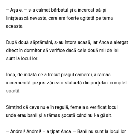
– Așa e, – s-a calmat bărbatul și a încercat să-și
liniștească nevasta, care era foarte agitată pe tema
aceasta.
După două săptămâni, s-au întors acasă, iar Anca a alergat
direct în dormitor să verifice dacă cele două mii de lei
sunt la locul lor.
Însă, de îndată ce a trecut pragul camerei, a rămas
încremenită: pe jos zăcea o statuetă din porțelan, complet
spartă.
Simțind că ceva nu e în regulă, femeia a verificat locul
unde erau banii și a rămas șocată când nu i-a găsit.
– Andrei! Andrei! – a țipat Anca. – Banii nu sunt la locul lor