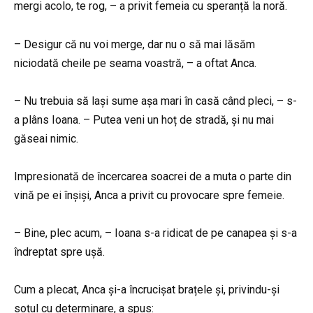
mergi acolo, te rog, – a privit femeia cu speranță la noră.
– Desigur că nu voi merge, dar nu o să mai lăsăm
niciodată cheile pe seama voastră, – a oftat Anca.
– Nu trebuia să lași sume așa mari în casă când pleci, – s-
a plâns Ioana. – Putea veni un hoț de stradă, și nu mai
găseai nimic.
Impresionată de încercarea soacrei de a muta o parte din
vină pe ei înșiși, Anca a privit cu provocare spre femeie.
– Bine, plec acum, – Ioana s-a ridicat de pe canapea și s-a
îndreptat spre ușă.
Cum a plecat, Anca și-a încrucișat brațele și, privindu-și
soțul cu determinare, a spus: