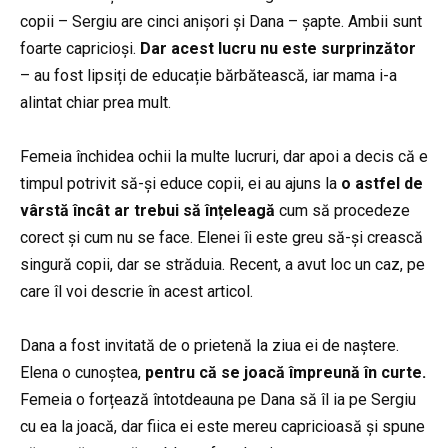
copii – Sergiu are cinci anișori și Dana – șapte. Ambii sunt
foarte capricioși.
Dar acest lucru nu este surprinzător
– au fost lipsiți de educație bărbătească, iar mama i-a
alintat chiar prea mult.
Femeia închidea ochii la multe lucruri, dar apoi a decis că e
timpul potrivit să-și educe copii, ei au ajuns la
o astfel de
vârstă încât ar trebui să înțeleagă
cum să procedeze
corect și cum nu se face. Elenei îi este greu să-și crească
singură copii, dar se străduia. Recent, a avut loc un caz, pe
care îl voi descrie în acest articol.
Dana a fost invitată de o prietenă la ziua ei de naștere.
Elena o cunoștea,
pentru că se joacă împreună în curte.
Femeia o forțează întotdeauna pe Dana să îl ia pe Sergiu
cu ea la joacă, dar fiica ei este mereu capricioasă și spune