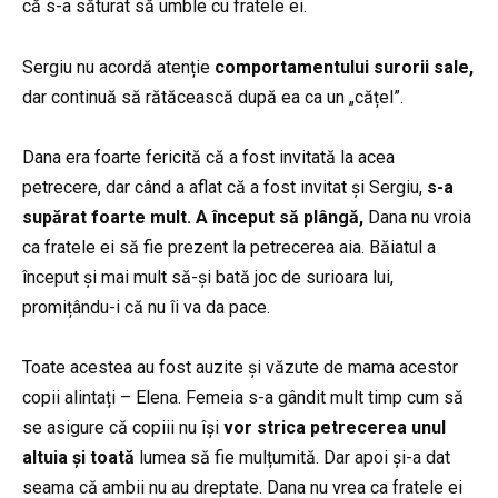
că s-a săturat să umble cu fratele ei.
Sergiu nu acordă atenție
comportamentului surorii sale,
dar continuă să rătăcească după ea ca un „cățel”.
Dana era foarte fericită că a fost invitată la acea
petrecere, dar când a aflat că a fost invitat și Sergiu,
s-a
supărat foarte mult. A început să plângă,
Dana nu vroia
ca fratele ei să fie prezent la petrecerea aia. Băiatul a
început și mai mult să-și bată joc de surioara lui,
promițându-i că nu îi va da pace.
Toate acestea au fost auzite și văzute de mama acestor
copii alintați – Elena. Femeia s-a gândit mult timp cum să
se asigure că copiii nu își
vor strica petrecerea unul
altuia și toată
lumea să fie mulțumită. Dar apoi și-a dat
seama că ambii nu au dreptate. Dana nu vrea ca fratele ei