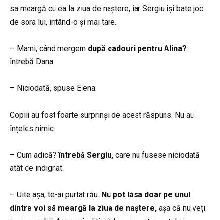
sa meargă cu ea la ziua de naștere, iar Sergiu își bate joc
de sora lui, iritând-o și mai tare.
– Mami, când mergem
după cadouri pentru Alina?
întrebă Dana.
– Niciodată, spuse Elena.
Copiii au fost foarte surprinși de acest răspuns. Nu au
înțeles nimic.
– Cum adică?
întrebă Sergiu,
care nu fusese niciodată
atât de indignat.
– Uite așa, te-ai purtat rău.
Nu pot lăsa doar pe unul
dintre voi să meargă la ziua de naștere,
așa că nu veți