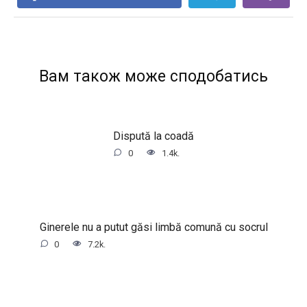
Вам також може сподобатись
Dispută la coadă
0
1.4k.
Ginerele nu a putut găsi limbă comună cu socrul
0
7.2k.