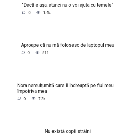
”Dacă e așa, atunci nu o voi ajuta cu temele”
0
1.4k.
Aproape că nu mă folosesc de laptopul meu
0
511
Nora nemulțumită care îl îndreaptă pe fiul meu
împotriva mea
0
7.2k.
Nu există copii străini