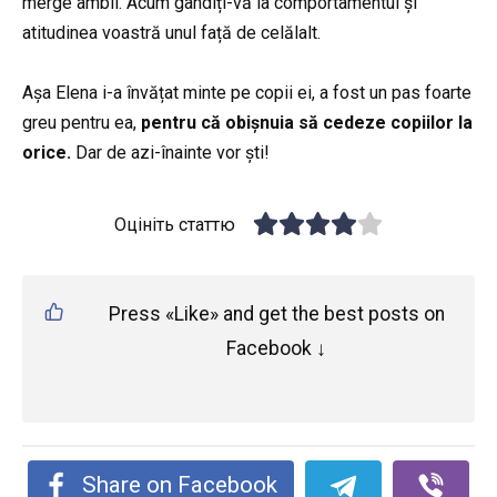
merge ambii. Acum gândiți-vă la comportamentul și
atitudinea voastră unul față de celălalt.
Așa Elena i-a învățat minte pe copii ei, a fost un pas foarte
greu pentru ea,
pentru că obișnuia să cedeze copiilor la
orice.
Dar de azi-înainte vor ști!
Оцініть статтю
Press «Like» and get the best posts on
Facebook ↓
Share on Facebook