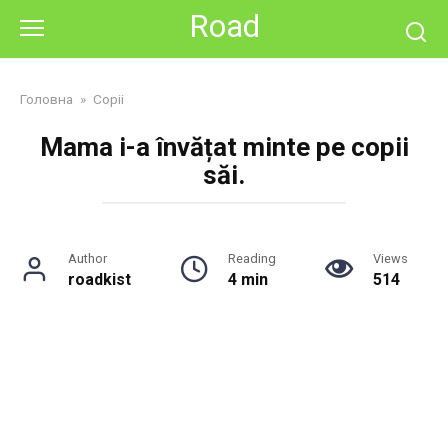
Skip
Road
to
content
Головна
»
Copii
Mama i-a învățat minte pe copii
săi.
Author
Reading
Views
roadkist
4 min
514