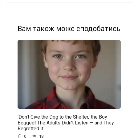
Вам також може сподобатись
‘Don’t Give the Dog to the Shelter,’ the Boy
Begged! The Adults Didn’t Listen — and They
Regretted It.
0
18