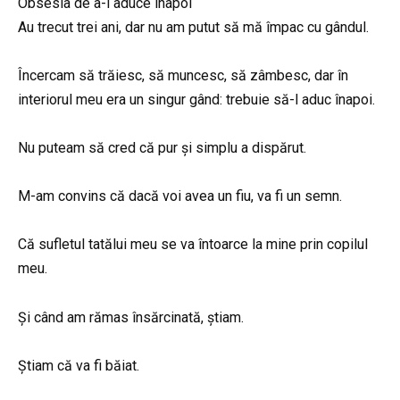
Obsesia de a-l aduce înapoi
Au trecut trei ani, dar nu am putut să mă împac cu gândul.
Încercam să trăiesc, să muncesc, să zâmbesc, dar în
interiorul meu era un singur gând: trebuie să-l aduc înapoi.
Nu puteam să cred că pur și simplu a dispărut.
M-am convins că dacă voi avea un fiu, va fi un semn.
Că sufletul tatălui meu se va întoarce la mine prin copilul
meu.
Și când am rămas însărcinată, știam.
Știam că va fi băiat.