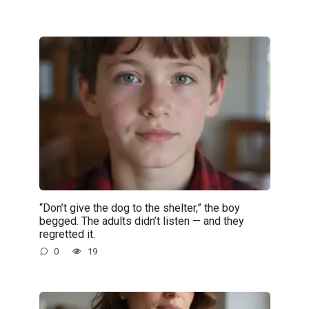
“Don’t give the dog to the shelter,” the boy
begged. The adults didn’t listen — and they
regretted it.
0
19