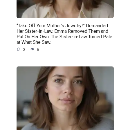
“Take Off Your Mother’s Jewelry!” Demanded
Her Sister-in-Law. Emma Removed Them and
Put On Her Own. The Sister-in-Law Turned Pale
at What She Saw.
0
6