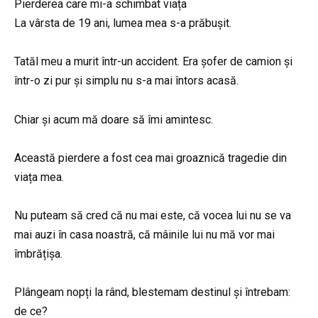
Pierderea care mi-a schimbat viața
La vârsta de 19 ani, lumea mea s-a prăbușit.
Tatăl meu a murit într-un accident. Era șofer de camion și
într-o zi pur și simplu nu s-a mai întors acasă.
Chiar și acum mă doare să îmi amintesc.
Această pierdere a fost cea mai groaznică tragedie din
viața mea.
Nu puteam să cred că nu mai este, că vocea lui nu se va
mai auzi în casa noastră, că mâinile lui nu mă vor mai
îmbrățișa.
Plângeam nopți la rând, blestemam destinul și întrebam:
de ce?