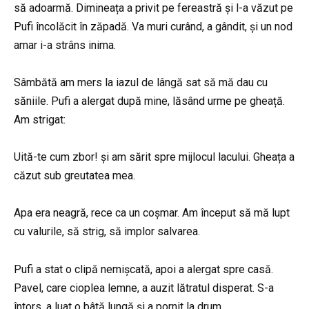
să adoarmă. Dimineața a privit pe fereastră și l-a văzut pe
Pufi încolăcit în zăpadă. Va muri curând, a gândit, și un nod
amar i-a strâns inima.
Sâmbătă am mers la iazul de lângă sat să mă dau cu
săniile. Pufi a alergat după mine, lăsând urme pe gheață.
Am strigat:
Uită-te cum zbor! și am sărit spre mijlocul lacului. Gheața a
căzut sub greutatea mea.
Apa era neagră, rece ca un coșmar. Am început să mă lupt
cu valurile, să strig, să implor salvarea.
Pufi a stat o clipă nemișcată, apoi a alergat spre casă.
Pavel, care cioplea lemne, a auzit lătratul disperat. S-a
întors, a luat o bâtă lungă și a pornit la drum.