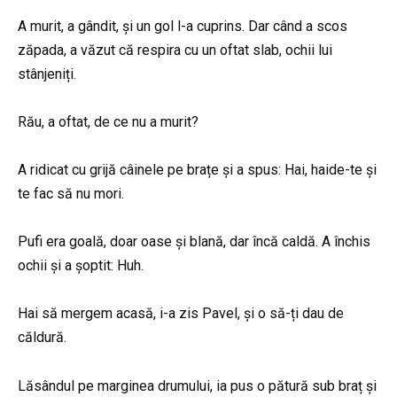
A murit, a gândit, și un gol l-a cuprins. Dar când a scos
zăpada, a văzut că respira cu un oftat slab, ochii lui
stânjeniți.
Rău, a oftat, de ce nu a murit?
A ridicat cu grijă câinele pe brațe și a spus: Hai, haide-te și
te fac să nu mori.
Pufi era goală, doar oase și blană, dar încă caldă. A închis
ochii și a șoptit: Huh.
Hai să mergem acasă, i-a zis Pavel, și o să-ți dau de
căldură.
Lăsândul pe marginea drumului, ia pus o pătură sub braț și