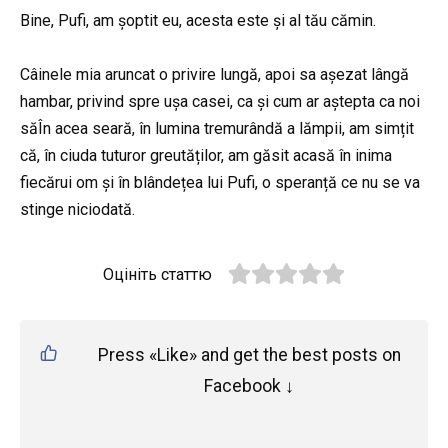
Bine, Pufi, am șoptit eu, acesta este și al tău cămin.
Câinele mia aruncat o privire lungă, apoi sa așezat lângă
hambar, privind spre ușa casei, ca și cum ar aștepta ca noi
săÎn acea seară, în lumina tremurândă a lămpii, am simțit
că, în ciuda tuturor greutăților, am găsit acasă în inima
fiecărui om și în blândețea lui Pufi, o speranță ce nu se va
stinge niciodată.
Оцініть статтю
Press «Like» and get the best posts on
Facebook ↓