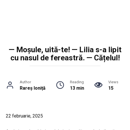
— Moșule, uită-te! — Lilia s-a lipit
cu nasul de fereastră. — Cățelul!
Author
Reading
Views
Rareș Ioniță
13 min
15
22 februarie, 2025