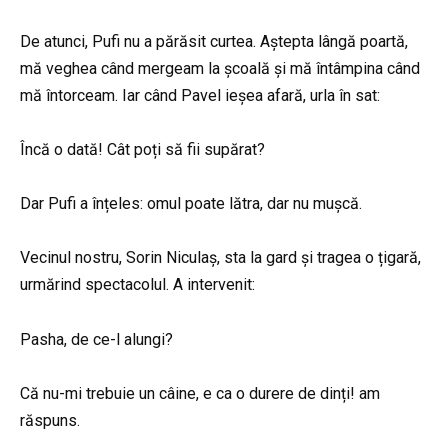
De atunci, Pufi nu a părăsit curtea. Aștepta lângă poartă,
mă veghea când mergeam la școală și mă întâmpina când
mă întorceam. Iar când Pavel ieșea afară, urla în sat:
Încă o dată! Cât poți să fii supărat?
Dar Pufi a înțeles: omul poate lătra, dar nu mușcă.
Vecinul nostru, Sorin Niculaș, sta la gard și tragea o țigară,
urmărind spectacolul. A intervenit:
Pasha, de ce-l alungi?
Că nu-mi trebuie un câine, e ca o durere de dinți! am
răspuns.