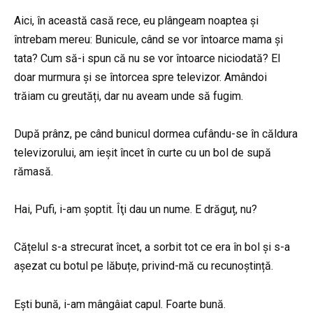
Aici, în această casă rece, eu plângeam noaptea și
întrebam mereu: Bunicule, când se vor întoarce mama și
tata? Cum să-i spun că nu se vor întoarce niciodată? El
doar murmura și se întorcea spre televizor. Amândoi
trăiam cu greutăți, dar nu aveam unde să fugim.
După prânz, pe când bunicul dormea cufându-se în căldura
televizorului, am ieșit încet în curte cu un bol de supă
rămasă.
Hai, Pufi, i-am șoptit. Îţi dau un nume. E drăguț, nu?
Cățelul s-a strecurat încet, a sorbit tot ce era în bol și s-a
așezat cu botul pe lăbuțe, privind-mă cu recunoștință.
Ești bună, i-am mângâiat capul. Foarte bună.