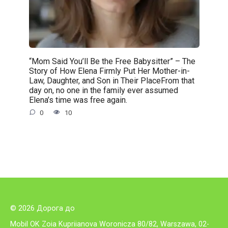
“Mom Said You’ll Be the Free Babysitter” – The
Story of How Elena Firmly Put Her Mother-in-
Law, Daughter, and Son in Their PlaceFrom that
day on, no one in the family ever assumed
Elena’s time was free again.
0
10
© 2026 Дорога до
Mobil OK Zoia Kupriianova Woronicza 80/82, Warszawa, 02-