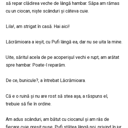
să repar clădirea veche de lângă hambar. Săpa am rămas
cu un ciocan, niște scânduri și câteva cuie.
Lila!, am strigat în casă. Hai aici!
Lăcrămioara a ieșit, cu Pufi lângă ea, dar nu se uita la mine.
Uite, săritul acela de pe acoperișul vechi e rupt, am arătat
spre hambar. Poate-l reparăm.
De ce, bunicule?, a întrebat Lăcrămioara.
Că e o ruină și nu are rost să stea așa, a răspuns el,
trebuie să fie în ordine.
Am adus scânduri, am bătut cu ciocanul și am râs de
fiecare cuie greșit puse. Pufi stătea lângă noi, privind în jur