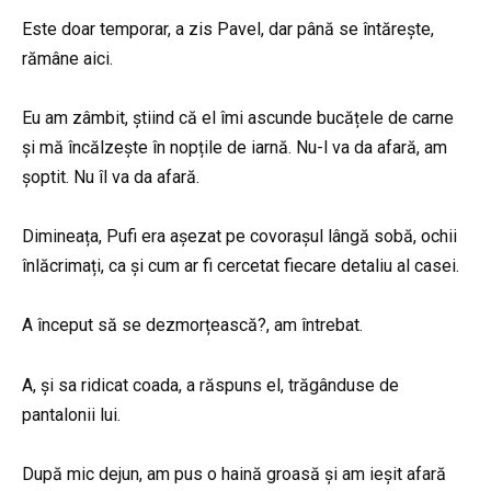
Este doar temporar, a zis Pavel, dar până se întărește,
rămâne aici.
Eu am zâmbit, știind că el îmi ascunde bucățele de carne
și mă încălzește în nopțile de iarnă. Nu-l va da afară, am
șoptit. Nu îl va da afară.
Dimineața, Pufi era așezat pe covorașul lângă sobă, ochii
înlăcrimați, ca și cum ar fi cercetat fiecare detaliu al casei.
A început să se dezmorțească?, am întrebat.
A, și sa ridicat coada, a răspuns el, trăgânduse de
pantalonii lui.
După mic dejun, am pus o haină groasă și am ieșit afară