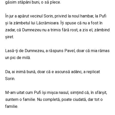
găsim stăpâni buni, o să plece.
În jur a apărut vecinul Sorin, privind la noul hambar, la Pufi
și la zâmbetul lui Lăcrămioara. Îți spuse că nu a fost în
zadar, că Dumnezeu nu a trimis fără rost, a zis el, zâmbind
șiret.
Lasă-ţi de Dumnezeu, a răspuns Pavel, doar că mia rămas
un pic de milă.
Da, ai inimă bună, doar că e ascunsă adânc, a replicat
Sorin.
M-am uitat cum Pufi își mișca nasul, simțind că, în sfârșit,
suntem o familie. Nu completă, poate ciudată, dar tot o
familie.