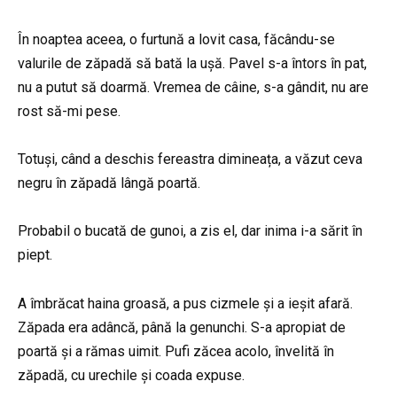
În noaptea aceea, o furtună a lovit casa, făcându-se
valurile de zăpadă să bată la ușă. Pavel s-a întors în pat,
nu a putut să doarmă. Vremea de câine, s-a gândit, nu are
rost să-mi pese.
Totuși, când a deschis fereastra dimineața, a văzut ceva
negru în zăpadă lângă poartă.
Probabil o bucată de gunoi, a zis el, dar inima i-a sărit în
piept.
A îmbrăcat haina groasă, a pus cizmele și a ieșit afară.
Zăpada era adâncă, până la genunchi. S-a apropiat de
poartă și a rămas uimit. Pufi zăcea acolo, învelită în
zăpadă, cu urechile și coada expuse.