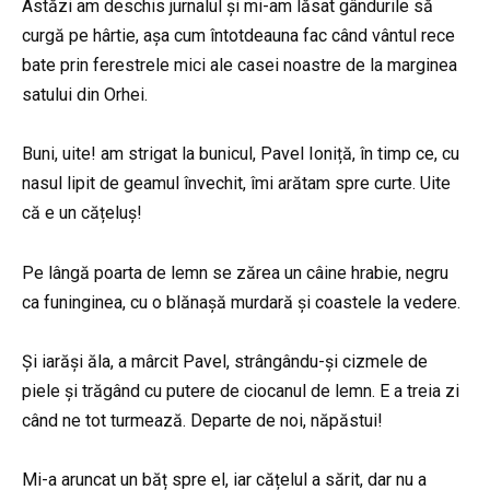
Astăzi am deschis jurnalul și mi-am lăsat gândurile să
curgă pe hârtie, așa cum întotdeauna fac când vântul rece
bate prin ferestrele mici ale casei noastre de la marginea
satului din Orhei.
Buni, uite! am strigat la bunicul, Pavel Ioniță, în timp ce, cu
nasul lipit de geamul învechit, îmi arătam spre curte. Uite
că e un cățeluș!
Pe lângă poarta de lemn se zărea un câine hrabie, negru
ca funinginea, cu o blănașă murdară și coastele la vedere.
Și iarăși ăla, a mârcit Pavel, strângându-și cizmele de
piele și trăgând cu putere de ciocanul de lemn. E a treia zi
când ne tot turmează. Departe de noi, năpăstui!
Mi-a aruncat un băț spre el, iar cățelul a sărit, dar nu a