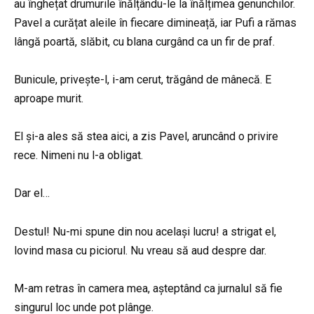
au înghețat drumurile înălțându-le la înălțimea genunchilor.
Pavel a curățat aleile în fiecare dimineață, iar Pufi a rămas
lângă poartă, slăbit, cu blana curgând ca un fir de praf.
Bunicule, privește-l, i-am cerut, trăgând de mânecă. E
aproape murit.
El și-a ales să stea aici, a zis Pavel, aruncând o privire
rece. Nimeni nu l-a obligat.
Dar el…
Destul! Nu-mi spune din nou același lucru! a strigat el,
lovind masa cu piciorul. Nu vreau să aud despre dar.
M-am retras în camera mea, așteptând ca jurnalul să fie
singurul loc unde pot plânge.