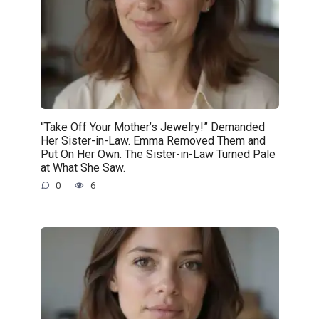
“Take Off Your Mother’s Jewelry!” Demanded
Her Sister-in-Law. Emma Removed Them and
Put On Her Own. The Sister-in-Law Turned Pale
at What She Saw.
0
6