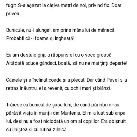
fugit. S-a așezat la câțiva metri de noi, privind fix. Doar
privea.
Bunicule, nu-l alunga!, am prins mâna lui de mânecă.
Probabil că-i foame și îngheață!
Eu am destule griji, a răspuns el cu o voce groasă.
Altădată aduce gândaci, boală, să nu ne mai ținți departe!
Câinele și-a înclinat coada și a plecat. Dar când Pavel s-a
retras înăuntru, el a revenit, cu ochii mari și blânzi.
Trăiesc cu bunicul de șase luni, de când părinții mi-au
părăsit viața în munții din Muntenia. El m-a luat sub aripa
lui, deși nu a fost niciodată un om al copiilor. Era obișnuit
cu liniștea și cu rutina zilnică.