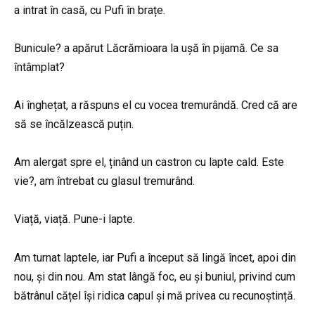
a intrat în casă, cu Pufi în brațe.
Bunicule? a apărut Lăcrămioara la ușă în pijamă. Ce sa
întâmplat?
Ai înghețat, a răspuns el cu vocea tremurândă. Cred că are
să se încălzească puțin.
Am alergat spre el, ținând un castron cu lapte cald. Este
vie?, am întrebat cu glasul tremurând.
Viață, viață. Pune-i lapte.
Am turnat laptele, iar Pufi a început să lingă încet, apoi din
nou, și din nou. Am stat lângă foc, eu și buniul, privind cum
bătrânul cățel își ridica capul și mă privea cu recunoștință.