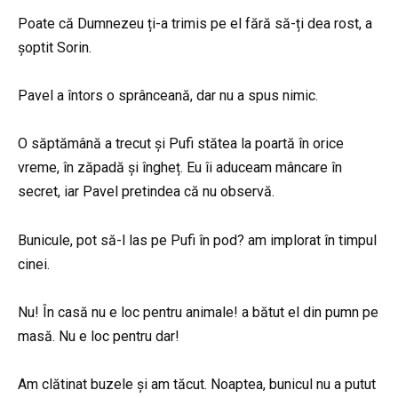
Poate că Dumnezeu ți-a trimis pe el fără să-ți dea rost, a
șoptit Sorin.
Pavel a întors o sprânceană, dar nu a spus nimic.
O săptămână a trecut și Pufi stătea la poartă în orice
vreme, în zăpadă și îngheț. Eu îi aduceam mâncare în
secret, iar Pavel pretindea că nu observă.
Bunicule, pot să-l las pe Pufi în pod? am implorat în timpul
cinei.
Nu! În casă nu e loc pentru animale! a bătut el din pumn pe
masă. Nu e loc pentru dar!
Am clătinat buzele și am tăcut. Noaptea, bunicul nu a putut