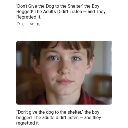
‘Don’t Give the Dog to the Shelter,’ the Boy
Begged! The Adults Didn’t Listen — and They
Regretted It.
0
18
“Don’t give the dog to the shelter,” the boy
begged. The adults didn’t listen — and they
regretted it.