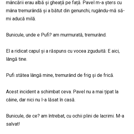
mâncării erau albă și gheață pe față. Pavel m-a șters cu
mâna tremurândă și a bătut din genunchi, rugându-mă să-
mi aducă milă.
Bunicule, unde e Pufi? am murmurată, tremurând.
El a ridicat capul și a răspuns cu vocea zguduită: E aici,
lângă tine.
Pufi stătea lângă mine, tremurând de frig și de frică.
Acest incident a schimbat ceva. Pavel nu a mai țipat la
câine, dar nici nu l-a lăsat în casă.
Bunicule, de ce? am întrebat, cu ochii plini de lacrimi. M-a
salvat!