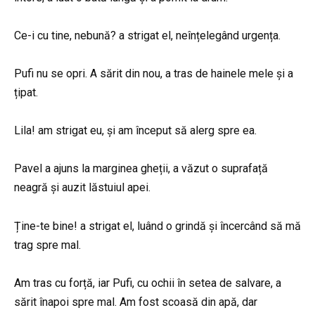
Ce-i cu tine, nebună? a strigat el, neînțelegând urgența.
Pufi nu se opri. A sărit din nou, a tras de hainele mele și a
țipat.
Lila! am strigat eu, și am început să alerg spre ea.
Pavel a ajuns la marginea gheții, a văzut o suprafață
neagră și auzit lăstuiul apei.
Ține-te bine! a strigat el, luând o grindă și încercând să mă
trag spre mal.
Am tras cu forță, iar Pufi, cu ochii în setea de salvare, a
sărit înapoi spre mal. Am fost scoasă din apă, dar