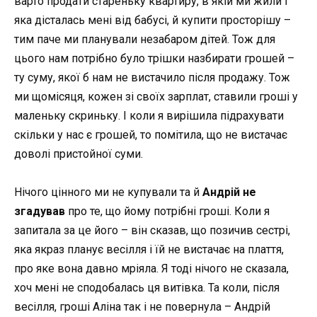
варто продати стареньку квартиру, в якій ми жили і
яка дісталась мені від бабусі, й купити просторішу –
тим паче ми планували незабаром дітей. Тож для
цього нам потрібно було трішки назбирати грошей –
ту суму, якої б нам не вистачило після продажу. Тож
ми щомісяця, кожен зі своїх зарплат, ставили гроші у
маленьку скриньку. І коли я вирішила підрахувати
скільки у нас є грошей, то помітила, що не вистачає
доволі пристойної суми.
Нічого цінного ми не купували та й
Андрій не
згадував
про те, що йому потрібні гроші. Коли я
запитала за це його – він сказав, що позичив сестрі,
яка якраз планує весілля і їй не вистачає на плаття,
про яке вона давно мріяла. Я тоді нічого не сказала,
хоч мені не сподобалась ця витівка. Та коли, після
весілля, гроші Аліна так і не повернула – Андрій