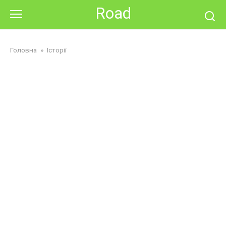
Skip
Road
to
content
Головна
»
Історії