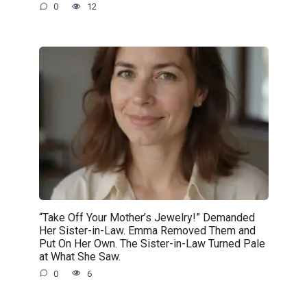
0
12
“Take Off Your Mother’s Jewelry!” Demanded
Her Sister-in-Law. Emma Removed Them and
Put On Her Own. The Sister-in-Law Turned Pale
at What She Saw.
0
6