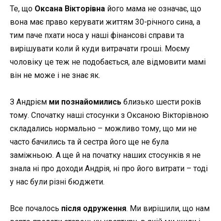
Те, що
Оксана Вікторівна
його мама не означає, що
вона має право керувати життям 30-річного сина, а
тим паче пхати носа у наші фінансові справи та
вирішувати коли й куди витрачати гроші. Моєму
чоловіку це теж не подобається, але відмовити мамі
він не може і не знає як.
З Андрієм
ми познайомились
близько шести років
тому. Спочатку наші стосунки з Оксаною Вікторівною
складались нормально – можливо тому, що ми не
часто бачились та й сестра його ще не була
заміжньою. А ще й на початку наших стосунків я не
знала ні про доходи Андрія, ні про його витрати – тоді
у нас були різні бюджети.
Все почалось
після одруження
. Ми вирішили, що нам