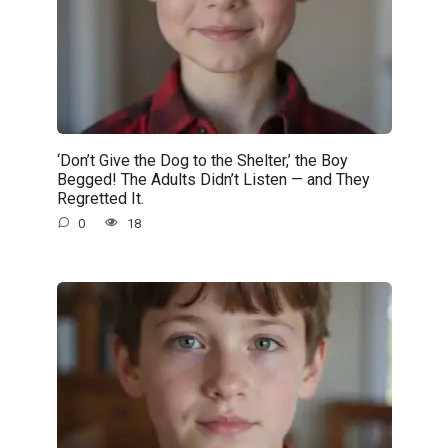
‘Don’t Give the Dog to the Shelter,’ the Boy
Begged! The Adults Didn’t Listen — and They
Regretted It.
0
18