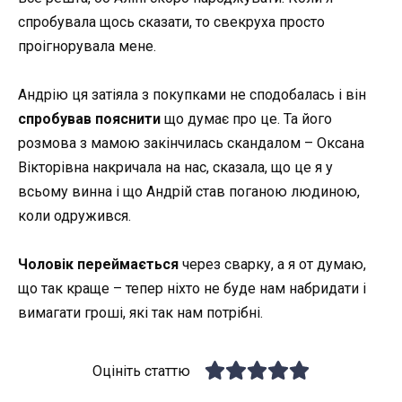
спробувала щось сказати, то свекруха просто
проігнорувала мене.
Андрію ця затіяла з покупками не сподобалась і він
спробував пояснити
що думає про це. Та його
розмова з мамою закінчилась скандалом – Оксана
Вікторівна накричала на нас, сказала, що це я у
всьому винна і що Андрій став поганою людиною,
коли одружився.
Чоловік переймається
через сварку, а я от думаю,
що так краще – тепер ніхто не буде нам набридати і
вимагати гроші, які так нам потрібні.
Оцініть статтю