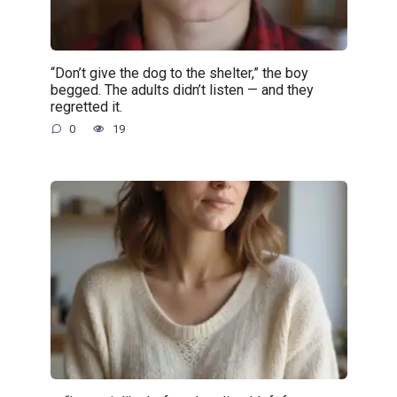
“Don’t give the dog to the shelter,” the boy
begged. The adults didn’t listen — and they
regretted it.
0
19