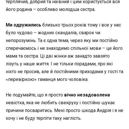
терплячий, добрий та наївний і цим користується вся
його родина – особливо молодша сестра.
Ми одружились
близько трьох років тому і все у нас
було чудово – жодних скандалів, сварок чи
непорозумінь. Та є одна тема, через яку ми постійно
сперечаємось і не знаходимо спільної мови – це його
мама та сестра. Ці дві жінки аж занадто завзято
лізуть у наше життя. І не тільки порадами, про які
ніхто не просив, але й постійними приходами у гості та
«перевіркою» гаманця мого чоловіка.
Не подумайте, що я просто
вічно незадоволена
невістка, яка не любить свекруху і постійно шукає
причини посваритись. Мені просто шкода Андрія і я не
хочу і не буду терпіти таку наглість.