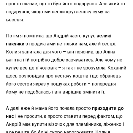
просто сказав, що то був його подарунок. Але який то
подарунок, якщо ми несли кругленьку суму на
весілля.
Потім я помітила, що Андрій часто купує
великі
пакунки
з продуктами не тільки нам, але й сестрі.
Коли я запитала для чого – він пояснив, що Аліна
вагітна і їй потрібно добре харчуватись. Але чому не
купує все це її чоловік – я так і не зрозуміла. Коханий
щось розповідав про нестачу коштів і що обранець
його сестри якраз у пошуках роботи – попередня
йому не подобалась і він вирішив змінити її.
А далі вже й мама його почала просто
приходити до
нас
і не просити, а просто ставити перед фактом, що
Андрій має купити візочок для племінника, ліжечко і
все решта, бо Аліні скоро народжувати. Коли я