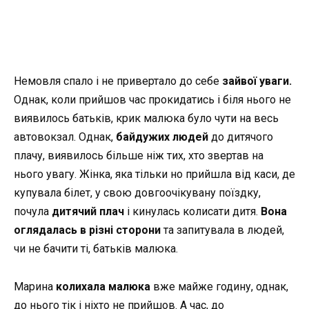
Немовля спало і не привертало до себе
зайвої уваги.
Однак, коли прийшов час прокидатись і біля нього не
виявилось батьків, крик малюка було чути на весь
автовокзал. Однак,
байдужих людей
до дитячого
плачу, виявилось більше ніж тих, хто звертав на
нього увагу. Жінка, яка тільки но прийшла від каси, де
купувала білет, у свою довгоочікувану поїздку,
почула
дитячий плач
і кинулась колисати дитя.
Вона
оглядалась в різні сторони
та запитувала в людей,
чи не бачити ті, батьків малюка.
Марина
колихала малюка
вже майже годину, однак,
до нього тік і ніхто не прийшов. А час, до