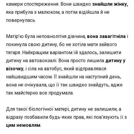
камери спостереження. Вони швидко
знайшли жінку,
яка прибула з малюком, а потім відійшла й не
повернулась.
Матір’ю була неповнолітня дівчина,
вона завагітніла
і
покинула свою дитину, бо не хотіла мати зайвого
тягаря. Найкращим варіантом їй здалось, залишити
дитину на автовокзалі. Вона просто лишила
дитину у
візочку
, і сіла на автобус, який відправлявся
найшвидшим часом. ЇЇ знайшли на наступний день,
вона не очікувала, що її так швидко знайдуть, адже
так майстерно все продумала.
Для такої біологічної матері, дитину не залишили, а
відразу позбавили будь-яких прав, які пов’язують її з
цим немовлям
.