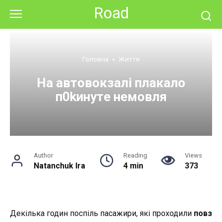
Skip
Road
to
content
Головна
»
Життя
На автовокзалі плакало
п0kинyтe немовля
Author
Reading
Views
Natanchuk Ira
4 min
373
Декілька годин поспіль пасажири, які проходили
повз