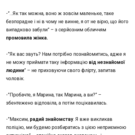
-”…Як так можна, воно ж зовсім маленьке, таке
безпорадне і ні в чому не винне, я от не вірю, що його
випадково забули” – з серйозним обличчям
промовила жінка.
-”Як вас звуть? Нам потрібно познайомитись, адже я
не можу приймати таку інформацію
від незнайомої
людини
” – не приховуючи свого флірту, запитав
чоловік.
-”Пробачте, я Марина, так Марина, а ви?” –
збентежено відповіла, а потім поцікавилась.
-”Максим,
радий знайомству
. Я вже викликав
поліцію, ми будемо розбиратись з цією неприємною