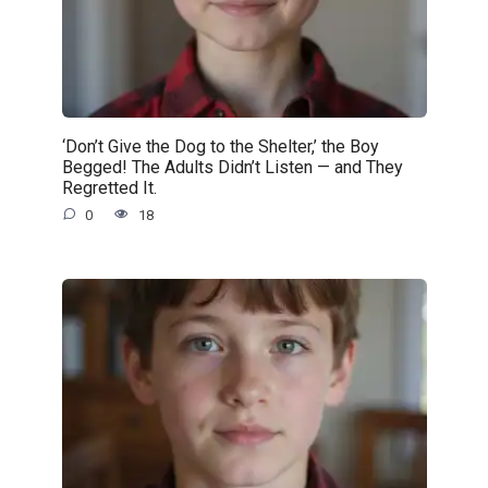
‘Don’t Give the Dog to the Shelter,’ the Boy
Begged! The Adults Didn’t Listen — and They
Regretted It.
0
18