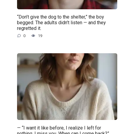
“Don’t give the dog to the shelter,” the boy
begged. The adults didn’t listen — and they
regretted it.
0
19
— “I want it like before, I realize I left for
nothing. I miss you. When can I come back?”