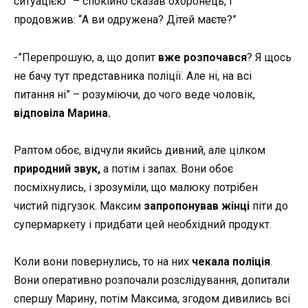
ситуацією” – спокійно сказав охоронець, і
продовжив: “А ви одружена? Дітей маєте?”
-”Перепрошую, а, що допит
вже розпочався
? Я щось
не бачу тут представника поліції. Але ні, на всі
питання ні” – розуміючи, до чого веде чоловік,
відповіла Марина.
Раптом обоє, відчули якийсь дивний, але цілком
природний звук,
а потім і запах. Вони обоє
посміхнулись, і зрозуміли, що малюку потрібен
чистий підгузок. Максим
запропонував жінці
піти до
супермаркету і придбати цей необхідний продукт.
Коли вони повернулись, то на них
чекала поліція
.
Вони оперативно розпочали розслідування, допитали
спершу Марину, потім Максима, згодом дивились всі