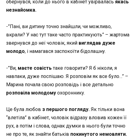
обернувся, коли до нього в кабінет увірвалась
якась
незнайомка.
-”Пані, ви дитину точно знайшли, чи можливо,
вкрали? У нас тут таке часто практикують” – жартома
звернувся до неї чоловік, який
виглядав дуже
молодо
, і намагався заспокоїти бідолашну.
-”Ви,
маєте совість
таке говорити? Я б ніколи, я
навпаки, дуже поспішаю. Я розповім як все було…” –
Марина почала свою розповідь і все детально
розповіла молодому
охороннику.
Це була любов
з першого погляду.
Як тільки вона
“влетіла” в кабінет, чоловік відразу вловив кожен її
рух, а потім і слова, однак думки в нього були точно
не про те, як знайти батьків
покинутого немовляти.