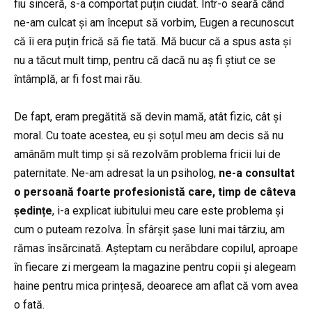
fiu sinceră, s-a comportat puțin ciudat. Într-o seară când
ne-am culcat și am început să vorbim, Eugen a recunoscut
că îi era puțin frică să fie tată. Mă bucur că a spus asta și
nu a tăcut mult timp, pentru că dacă nu aș fi știut ce se
întâmplă, ar fi fost mai rău.
De fapt, eram pregătită să devin mamă, atât fizic, cât și
moral. Cu toate acestea, eu și soțul meu am decis să nu
amânăm mult timp și să rezolvăm problema fricii lui de
paternitate. Ne-am adresat la un psiholog,
ne-a consultat
o persoană foarte profesionistă care, timp de câteva
ședințe
, i-a explicat iubitului meu care este problema și
cum o puteam rezolva. În sfârșit șase luni mai târziu, am
rămas însărcinată. Așteptam cu nerăbdare copilul, aproape
în fiecare zi mergeam la magazine pentru copii și alegeam
haine pentru mica prințesă, deoarece am aflat că vom avea
o fată.