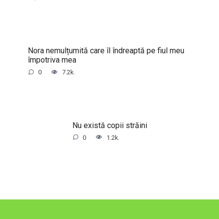
Nora nemulțumită care îl îndreaptă pe fiul meu
împotriva mea
0
7.2k.
Nu există copii străini
0
1.2k.