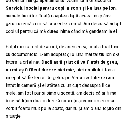
de oameni lângă apartamentul veciniilor mei alcoolici.
Serviciul social pentru copii a sosit și l-a luat pe Ion
,
numele fiului lor. Toată noaptea după aceea am plâns
gândindu-mă cum să procedez corect. Am decis să adopt
copilul pentru că mă durea inima când mă gândeam la el.
Soțul meu a fost de acord, de asemenea, totul a fost bine
cu documentele. L-am adoptat și o lună mai târziu Ion s-a
întors la orfelinat.
Dacă aș fi știut că va fi atât de greu,
nu mi-aș fi făcut durere nici mie, nici copilului.
Ion a
început să fie teribil de gelos pe Veronica. Într-o zi am
intrat în cameră și el stătea cu un cuțit deasupra fiicei
mele, am fost pur și simplu șocată, am decis că ar fi mai
bine să trăim doar în trei. Cunoscuții și vecinii mei m-au
vorbit foarte mult pe la spate, dar nu știam o altă ieșire din
situație.