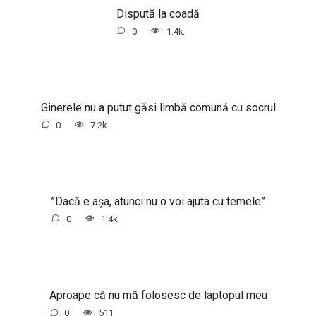
Dispută la coadă
0
1.4k.
Ginerele nu a putut găsi limbă comună cu socrul
0
7.2k.
”Dacă e așa, atunci nu o voi ajuta cu temele”
0
1.4k.
Aproape că nu mă folosesc de laptopul meu
0
511