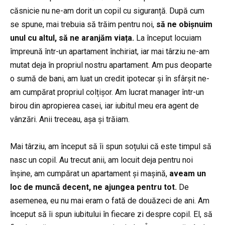
căsnicie nu ne-am dorit un copil cu siguranță. După cum
se spune, mai trebuia să trăim pentru noi,
să ne obișnuim
unul cu altul, să ne aranjăm viața.
La început locuiam
împreună într-un apartament închiriat, iar mai târziu ne-am
mutat deja în propriul nostru apartament. Am pus deoparte
o sumă de bani, am luat un credit ipotecar și în sfârșit ne-
am cumpărat propriul colțișor. Am lucrat manager într-un
birou din apropierea casei, iar iubitul meu era agent de
vânzări. Anii treceau, așa și trăiam.
Mai târziu, am început să îi spun soțului că este timpul să
nasc un copil. Au trecut anii, am locuit deja pentru noi
înșine, am cumpărat un apartament și mașină,
aveam un
loc de muncă decent, ne ajungea pentru tot.
De
asemenea, eu nu mai eram o fată de douăzeci de ani. Am
început să îi spun iubitului în fiecare zi despre copil. El, să