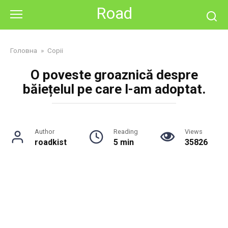
Skip
Road
to
content
Головна
»
Copii
O poveste groaznică despre
băiețelul pe care l-am adoptat.
Author
Reading
Views
roadkist
5 min
35826