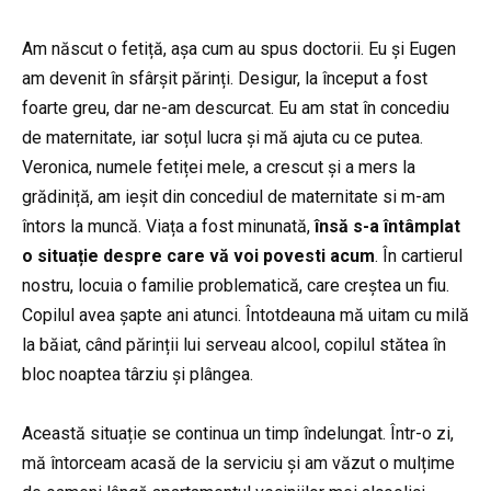
Am născut o fetiță, așa cum au spus doctorii. Eu și Eugen
am devenit în sfârșit părinți. Desigur, la început a fost
foarte greu, dar ne-am descurcat. Eu am stat în concediu
de maternitate, iar soțul lucra și mă ajuta cu ce putea.
Veronica, numele fetiței mele, a crescut și a mers la
grădiniță, am ieșit din concediul de maternitate si m-am
întors la muncă. Viața a fost minunată,
însă s-a întâmplat
o situație despre care vă voi povesti acum
. În cartierul
nostru, locuia o familie problematică, care creștea un fiu.
Copilul avea șapte ani atunci. Întotdeauna mă uitam cu milă
la băiat, când părinții lui serveau alcool, copilul stătea în
bloc noaptea târziu și plângea.
Această situație se continua un timp îndelungat. Într-o zi,
mă întorceam acasă de la serviciu și am văzut o mulțime