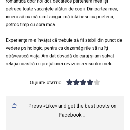
romantică doar noi doi, deoarece partenera mea își
petrece toate vacanțele alături de copii. Din partea mea,
încerc să nu mă simt singur: mă întâlnesc cu prietenii,
petrec timp cu sora mea.
Experiența m-a învățat că trebuie să fii stabil din punct de
vedere psihologic, pentru ca dezamăgirile să nu îți
otrăvească viața. Am dat dovadă de curaj și am salvat
relația noastră cu prețul unei revizuiri a visurilor mele.
Оцініть статтю
Press «Like» and get the best posts on
Facebook ↓