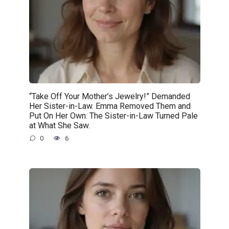
“Take Off Your Mother’s Jewelry!” Demanded
Her Sister-in-Law. Emma Removed Them and
Put On Her Own. The Sister-in-Law Turned Pale
at What She Saw.
0
6