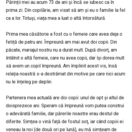
Părinții mei au acum 73 de ani și încă se iubesc ca în
prima zi. Din copilărie, am visat să am și eu o familie la fel
ca a lor. Totuși, viața mea a luat o altă întorsătură.
Prima mea căsătorie a fost cu o femeie care avea deja o
fetiță de patru ani. Împreună am mai avut doi copii. Din
păcate, mariajul nostru nu a durat mult. După divorț, am
întâlnit o altă femeie, care nu avea copii, dar își dorea mult
să avem un copil împreună. Am împlinit acest vis, însă
relația noastră s-a destrămat din motive pe care nici acum
nu le înțeleg pe deplin.
Partenera mea actuală are doi copii: unul de opt și altul de
doisprezece ani. Speram că împreună vom putea construi
o adevărată familie, dar părerile noastre erau destul de
diferite. Simțea o vină față de fostul soț, iar când copiii ei
veneau la noi (de două ori pe lună), eu mă simțeam de