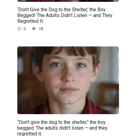
‘Don’t Give the Dog to the Shelter,’ the Boy
Begged! The Adults Didn’t Listen — and They
Regretted It.
0
18
“Don’t give the dog to the shelter,” the boy
begged. The adults didn’t listen — and they
regretted it.