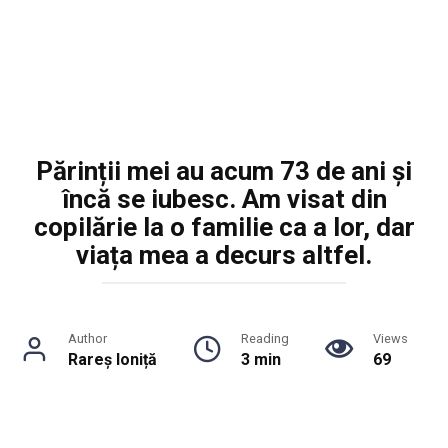
Părinții mei au acum 73 de ani și
încă se iubesc. Am visat din
copilărie la o familie ca a lor, dar
viața mea a decurs altfel.
Author
Reading
Views
Rareș Ioniță
3 min
69