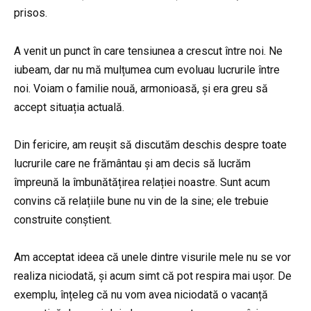
prisos.
A venit un punct în care tensiunea a crescut între noi. Ne
iubeam, dar nu mă mulțumea cum evoluau lucrurile între
noi. Voiam o familie nouă, armonioasă, și era greu să
accept situația actuală.
Din fericire, am reușit să discutăm deschis despre toate
lucrurile care ne frământau și am decis să lucrăm
împreună la îmbunătățirea relației noastre. Sunt acum
convins că relațiile bune nu vin de la sine; ele trebuie
construite conștient.
Am acceptat ideea că unele dintre visurile mele nu se vor
realiza niciodată, și acum simt că pot respira mai ușor. De
exemplu, înțeleg că nu vom avea niciodată o vacanță