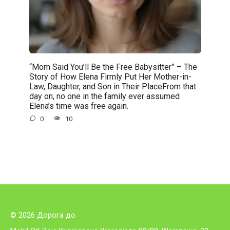
“Mom Said You’ll Be the Free Babysitter” – The
Story of How Elena Firmly Put Her Mother-in-
Law, Daughter, and Son in Their PlaceFrom that
day on, no one in the family ever assumed
Elena’s time was free again.
0
10
© 2026 Дорога до