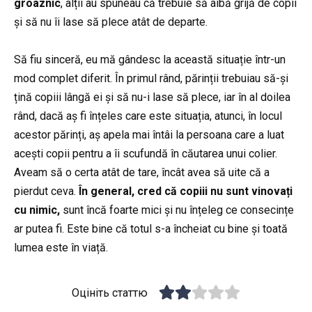
groaznic
, alții au spuneau că trebuie să aibă grijă de copii
și să nu îi lase să plece atât de departe.
Să fiu sinceră, eu mă gândesc la această situație într-un
mod complet diferit. În primul rând, părinții trebuiau să-și
țină copiii lângă ei și să nu-i lase să plece, iar în al doilea
rând, dacă aș fi înțeles care este situația, atunci, în locul
acestor părinți, aș apela mai întâi la persoana care a luat
acești copii pentru a îi scufundă în căutarea unui colier.
Aveam să o certa atât de tare, încât avea să uite că a
pierdut ceva.
În general, cred că copiii nu sunt vinovați
cu nimic,
sunt încă foarte mici și nu înțeleg ce consecințe
ar putea fi. Este bine că totul s-a încheiat cu bine și toată
lumea este în viață.
Оцініть статтю