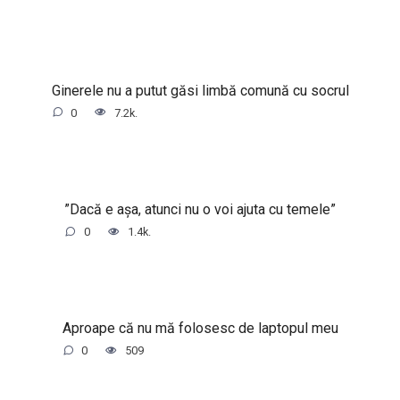
Ginerele nu a putut găsi limbă comună cu socrul
0
7.2k.
”Dacă e așa, atunci nu o voi ajuta cu temele”
0
1.4k.
Aproape că nu mă folosesc de laptopul meu
0
509