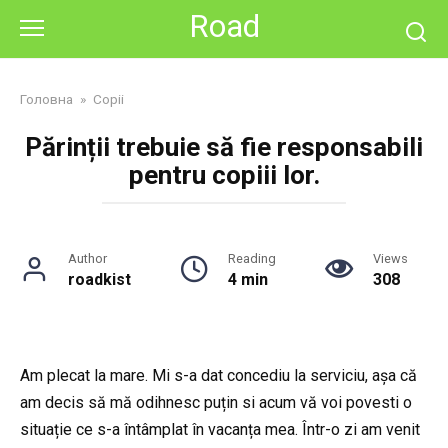
Skip
Road
to
content
Головна
»
Copii
Părinții trebuie să fie responsabili
pentru copiii lor.
Author
Reading
Views
roadkist
4 min
308
Am plecat la mare. Mi s-a dat concediu la serviciu, așa că
am decis să mă odihnesc puțin si acum vă voi povesti o
situație ce s-a întâmplat în vacanța mea. Într-o zi am venit