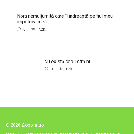
Nora nemulțumită care îl îndreaptă pe fiul meu
împotriva mea
0
7.2k.
Nu există copii străini
0
1.2k.
© 2026 Дорога до