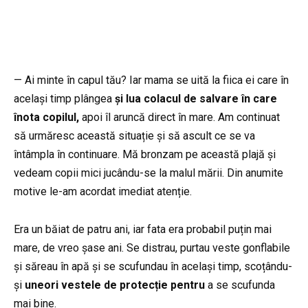
— Ai minte în capul tău? Iar mama se uită la fiica ei care în
același timp plângea
și lua colacul de salvare în care
înota copilul,
apoi îl aruncă direct în mare. Am continuat
să urmăresc această situație și să ascult ce se va
întâmpla în continuare. Mă bronzam pe această plajă și
vedeam copii mici jucându-se la malul mării. Din anumite
motive le-am acordat imediat atenție.
Era un băiat de patru ani, iar fata era probabil puțin mai
mare, de vreo șase ani. Se distrau, purtau veste gonflabile
și săreau în apă și se scufundau în același timp, scoțându-
și
uneori vestele de protecție pentru
a se scufunda
mai bine.