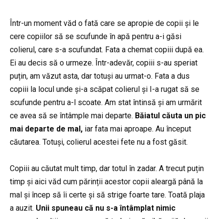
Într-un moment văd o fată care se apropie de copii și le
cere copiilor să se scufunde în apă pentru a-i găsi
colierul, care s-a scufundat. Fata a chemat copiii după ea.
Ei au decis să o urmeze. Într-adevăr, copiii s-au speriat
puțin, am văzut asta, dar totuși au urmat-o. Fata a dus
copiii la locul unde și-a scăpat colierul și I-a rugat să se
scufunde pentru a-l scoate. Am stat întinsă și am urmărit
ce avea să se întâmple mai departe.
Băiatul căuta un pic
mai departe de mal,
iar fata mai aproape. Au început
căutarea. Totuși, colierul acestei fete nu a fost găsit.
Copiii au căutat mult timp, dar totul în zadar. A trecut puțin
timp și aici văd cum părinții acestor copii aleargă până la
mal și încep să îi certe și să strige foarte tare. Toată plaja
a auzit.
Unii spuneau că nu s-a întâmplat nimic