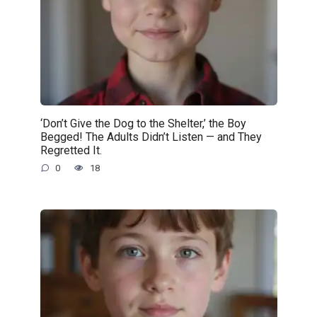
‘Don’t Give the Dog to the Shelter,’ the Boy
Begged! The Adults Didn’t Listen — and They
Regretted It.
0
18