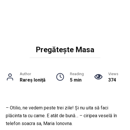
Pregătește Masa
Author
Reading
Views
Rareș Ioniță
5 min
374
– Otilio, ne vedem peste trei zile! Și nu uita să faci
plăcinta ta cu carne. E atât de bună… – ciripea veselă în
telefon soacra sa, Maria Ionovna.