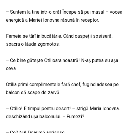
– Suntem la tine într-o oră! Începe să pui masa! – vocea
energică a Mariei Ionovna răsună în receptor.
Femeia se târî în bucătărie. Când oaspeții sosiseră,
soacra o lăuda zgomotos:
– Ce bine gătește Otilioara noastră! N-aș putea eu așa
ceva.
Otilia primi complimentele fără chef, fugind adesea pe
balcon să scape de zarvă.
– Otilio! E timpul pentru desert! – strigă Maria Ionovna,
deschizând ușa balconului. – Fumezi?
– Ce? Nu! Doar mă aerisesc.