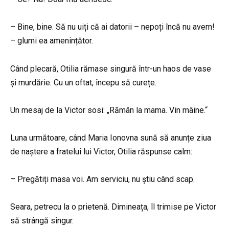
– Bine, bine. Să nu uiți că ai datorii – nepoți încă nu avem!
– glumi ea amenințător.
Când plecară, Otilia rămase singură într-un haos de vase
și murdărie. Cu un oftat, începu să curețe.
Un mesaj de la Victor sosi: „Rămân la mama. Vin mâine.“
Luna următoare, când Maria Ionovna sună să anunțe ziua
de naștere a fratelui lui Victor, Otilia răspunse calm:
– Pregătiți masa voi. Am serviciu, nu știu când scap.
Seara, petrecu la o prietenă. Dimineața, îl trimise pe Victor
să strângă singur.