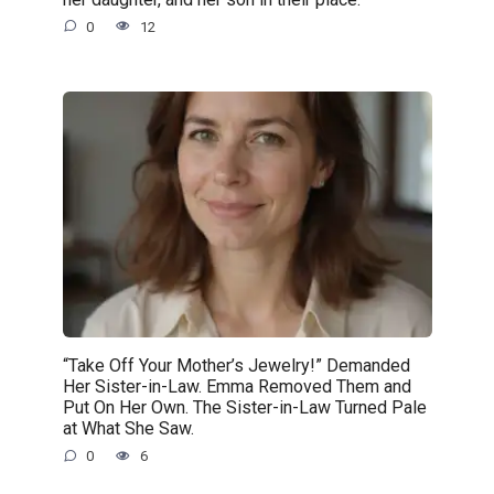
0
12
“Take Off Your Mother’s Jewelry!” Demanded
Her Sister-in-Law. Emma Removed Them and
Put On Her Own. The Sister-in-Law Turned Pale
at What She Saw.
0
6