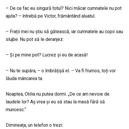
– De ce fac eu singură totul? Nici măcar cumnatele nu pot
ajuta? – întrebă pe Victor, frământând aluatul.
– Frații mei nu știu să gătească, iar cumnatele au copii sau
slujbe. Nu pot să le deranjez.
– Și pe mine pot? Lucrez și eu de acasă!
– Nu te supăra, – o îmbrățișă el. – Va fi frumos, toți vor
lăuda mâncarea ta.
Noaptea, Otilia nu putea dormi. „De ce am nevoie de
laudele lor? Aș vrea și eu să stau la masă fără să
muncesc.“
Dimineața, un telefon o trezi: