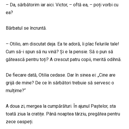
– Da, sărbătorim iar aici. Victor, – oftă ea, – poți vorbi cu
ea?
Bărbatul se încruntă.
– Otilio, am discutat deja. Ea te adoră, îi plac felurile tale!
Cum să-i spun să nu vină? Și e la pensie. Să o pun să
gătească pentru toți? A crescut patru copii, merită odihnă.
De fiecare dată, Otilia cedase. Dar în sinea ei: „Cine are
grijă de mine? De ce în sărbători trebuie să servesc o
mulțime?“
A doua zi, mergea la cumpărături. În ajunul Paștelor, sta
toată ziua la cratițe. Până noaptea târziu, pregătea pentru
zece oaspeți.