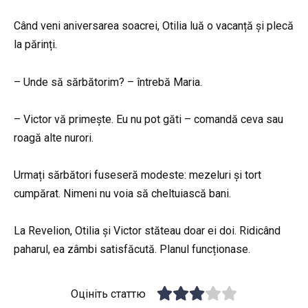
Când veni aniversarea soacrei, Otilia luă o vacanță și plecă
la părinți.
– Unde să sărbătorim? – întrebă Maria.
– Victor vă primește. Eu nu pot găti – comandă ceva sau
roagă alte nurori.
Urmați sărbători fuseseră modeste: mezeluri și tort
cumpărat. Nimeni nu voia să cheltuiască bani.
La Revelion, Otilia și Victor stăteau doar ei doi. Ridicând
paharul, ea zâmbi satisfăcută. Planul funcționase.
Оцініть статтю