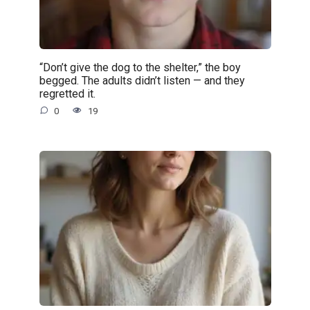
“Don’t give the dog to the shelter,” the boy
begged. The adults didn’t listen — and they
regretted it.
0
19