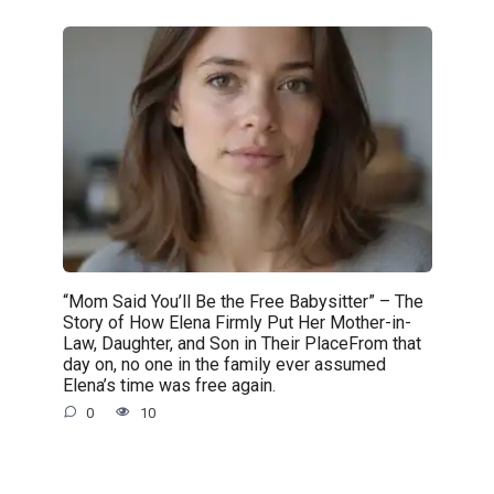
“Mom Said You’ll Be the Free Babysitter” – The
Story of How Elena Firmly Put Her Mother-in-
Law, Daughter, and Son in Their PlaceFrom that
day on, no one in the family ever assumed
Elena’s time was free again.
0
10