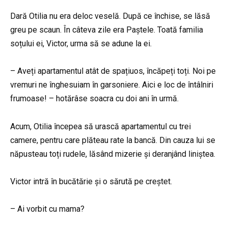
Dară Otilia nu era deloc veselă. După ce închise, se lăsă
greu pe scaun. În câteva zile era Paștele. Toată familia
soțului ei, Victor, urma să se adune la ei.
– Aveți apartamentul atât de spațiuos, încăpeți toți. Noi pe
vremuri ne înghesuiam în garsoniere. Aici e loc de întâlniri
frumoase! – hotărâse soacra cu doi ani în urmă.
Acum, Otilia începea să urască apartamentul cu trei
camere, pentru care plăteau rate la bancă. Din cauza lui se
năpusteau toți rudele, lăsând mizerie și deranjând liniștea.
Victor intră în bucătărie și o sărută pe creștet.
– Ai vorbit cu mama?