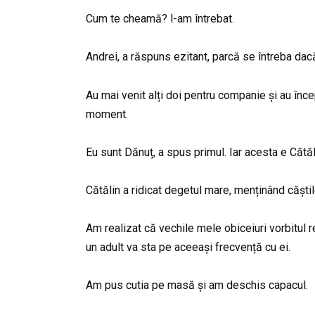
Cum te cheamă? l-am întrebat.
Andrei, a răspuns ezitant, parcă se întreba da
Au mai venit alți doi pentru companie și au înc
moment.
Eu sunt Dănuț, a spus primul. Iar acesta e Cătăl
Cătălin a ridicat degetul mare, menținând căștil
Am realizat că vechile mele obiceiuri vorbitul r
un adult va sta pe aceeași frecvență cu ei.
Am pus cutia pe masă și am deschis capacul.