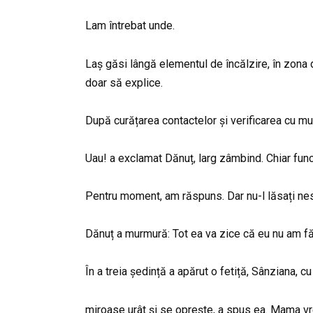
Lam întrebat unde.
Laș găsi lângă elementul de încălzire, în zona 
doar să explice.
După curățarea contactelor și verificarea cu mult
Uau! a exclamat Dănuț, larg zâmbind. Chiar fun
Pentru moment, am răspuns. Dar nu-l lăsați ne
Dănuț a murmură: Tot ea va zice că eu nu am făc
În a treia ședință a apărut o fetiță, Sânziana, c
miroase urât și se oprește, a spus ea. Mama vre