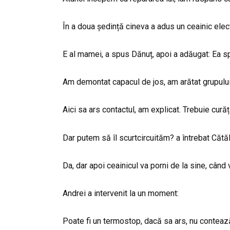
În a doua ședință cineva a adus un ceainic electr
E al mamei, a spus Dănuț, apoi a adăugat: Ea sp
Am demontat capacul de jos, am arătat grupului
Aici sa ars contactul, am explicat. Trebuie curăț
Dar putem să îl scurtcircuităm? a întrebat Cătăli
Da, dar apoi ceainicul va porni de la sine, când
Andrei a intervenit la un moment:
Poate fi un termostop, dacă sa ars, nu contează