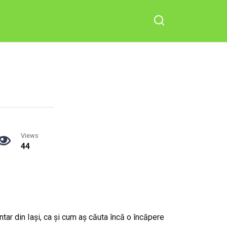
Views
44
tar din Iași, ca și cum aș căuta încă o încăpere