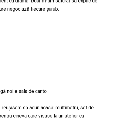
aliment cu dramă. Doar m-am săturat să explic de
are negociază fiecare șurub.
gă noi e sala de canto.
ce reușisem să adun acasă: multimetru, set de
 pentru cineva care visase la un atelier cu