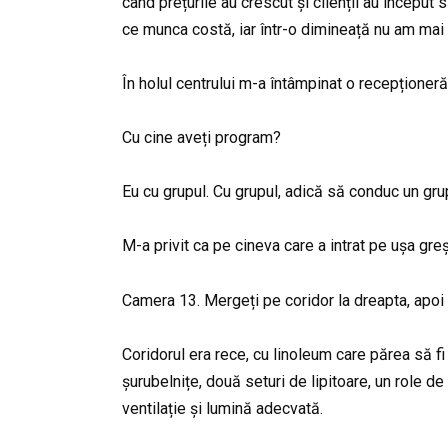
când prețurile au crescut și clienții au începu
ce munca costă, iar într-o dimineață nu am mai
În holul centrului m-a întâmpinat o recepționeră 
Cu cine aveți program?
Eu cu grupul. Cu grupul, adică să conduc un grup
M-a privit ca pe cineva care a intrat pe ușa greș
Camera 13. Mergeți pe coridor la dreapta, apoi 
Coridorul era rece, cu linoleum care părea să f
șurubelnițe, două seturi de lipitoare, un role de
ventilație și lumină adecvată.