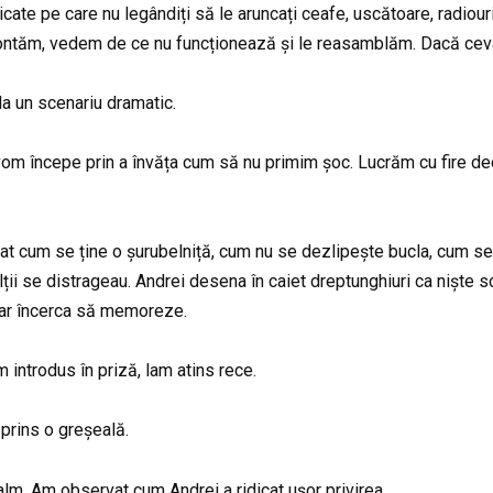
cate pe care nu legândiți să le aruncați ceafe, uscătoare, radiou
montăm, vedem de ce nu funcționează și le reasamblăm. Dacă ceva
la un scenariu dramatic.
m începe prin a învăța cum să nu primim șoc. Lucrăm cu fire decon
tat cum se ține o șurubelniță, cum nu se dezlipește bucla, cum 
ții se distrageau. Andrei desena în caiet dreptunghiuri ca niște s
 ar încerca să memoreze.
m introdus în priză, lam atins rece.
prins o greșeală.
lm. Am observat cum Andrei a ridicat ușor privirea.