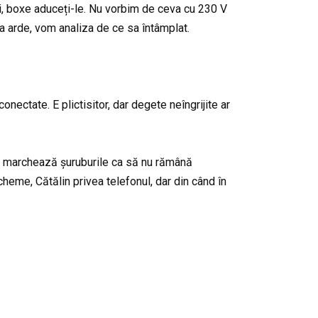
ri, boxe aduceți-le. Nu vorbim de ceva cu 230 V
 arde, vom analiza de ce sa întâmplat.
ectate. E plictisitor, dar degete neîngrijite ar
se marchează șuruburile ca să nu rămână
cheme, Cătălin privea telefonul, dar din când în