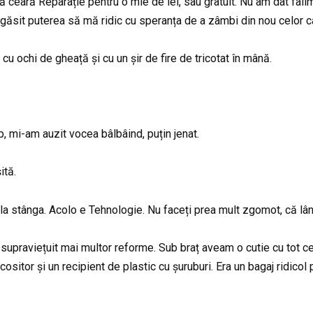
t să ceară Reparație pentru o mie de lei, sau gratuit. Nu am dat f
 găsit puterea să mă ridic cu speranța de a zâmbi din nou celor c
cu ochi de gheață și cu un șir de fire de tricotat în mână.
, mi-am auzit vocea bâlbâind, puțin jenat.
ită.
la stânga. Acolo e Tehnologie. Nu faceți prea mult zgomot, că lân
i supraviețuit mai multor reforme. Sub braț aveam o cutie cu tot 
 cositor și un recipient de plastic cu șuruburi. Era un bagaj ridicol