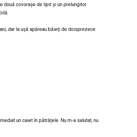
e două covorașe de lipit și un prelungitor
bilă.
 ani, dar la ușă apăreau băieți de doisprezece
imediat un caiet în pătrățele. Nu m-a salutat, nu