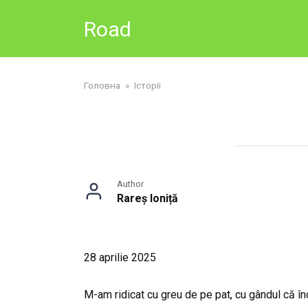
Skip
Road
to
content
Головна
»
Історії
Author
Rareș Ioniță
28 aprilie 2025
M-am ridicat cu greu de pe pat, cu gândul că în