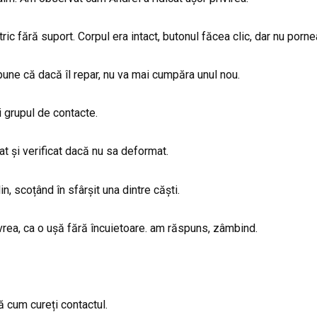
ic fără suport. Corpul era intact, butonul făcea clic, dar nu porne
une că dacă îl repar, nu va mai cumpăra unul nou.
 grupul de contacte.
at și verificat dacă nu sa deformat.
n, scoțând în sfârșit una dintre căști.
 vrea, ca o ușă fără încuietoare. am răspuns, zâmbind.
 cum cureți contactul.