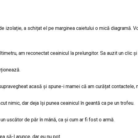
de izolație, a schițat el pe marginea caietului o mică diagramă. 
imetru, am reconectat ceainicul la prelungitor. Sa auzit un clic și
cționează.
supravegheat acasă și spune-i mamei că am curățat contactele, 
ut nimic, dar deja își punea ceainicul în geantă ca pe un trofeu.
u un uscător de păr în mână, ca și cum ar fi fost o armă.
a să-l arunce, dar eu nu pot.