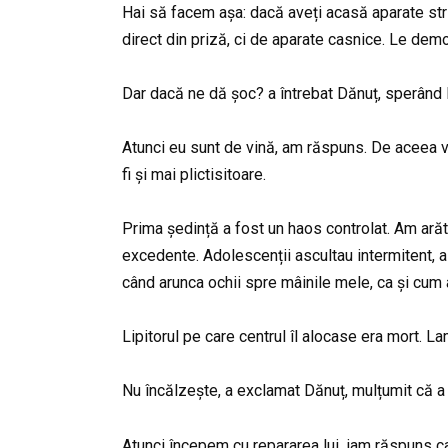
Hai să facem așa: dacă aveți acasă aparate stri
direct din priză, ci de aparate casnice. Le de
Dar dacă ne dă șoc? a întrebat Dănuț, sperând 
Atunci eu sunt de vină, am răspuns. De aceea vo
fi și mai plictisitoare.
Prima ședință a fost un haos controlat. Am ară
excedente. Adolescenții ascultau intermitent, al
când arunca ochii spre mâinile mele, ca și cum
Lipitorul pe care centrul îl alocase era mort. La
Nu încălzește, a exclamat Dănuț, mulțumit că a 
Atunci începem cu repararea lui, iam răspuns ca