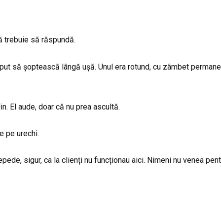
că trebuie să răspundă.
eput să șoptească lângă ușă. Unul era rotund, cu zâmbet permanent,
in. El aude, doar că nu prea ascultă.
e pe urechi.
epede, sigur, ca la clienți nu funcționau aici. Nimeni nu venea pe