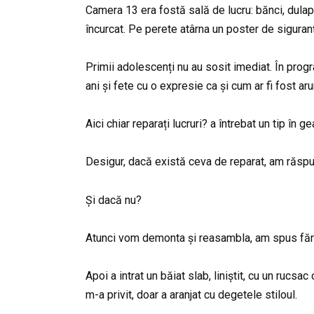
Camera 13 era fostă sală de lucru: bănci, dulap
încurcat. Pe perete atârna un poster de siguranță
Primii adolescenți nu au sosit imediat. În prog
ani și fete cu o expresie ca și cum ar fi fost ar
Aici chiar reparați lucruri? a întrebat un tip în
Desigur, dacă există ceva de reparat, am răspu
Și dacă nu?
Atunci vom demonta și reasambla, am spus fără
Apoi a intrat un băiat slab, liniștit, cu un rucs
m-a privit, doar a aranjat cu degetele stiloul.