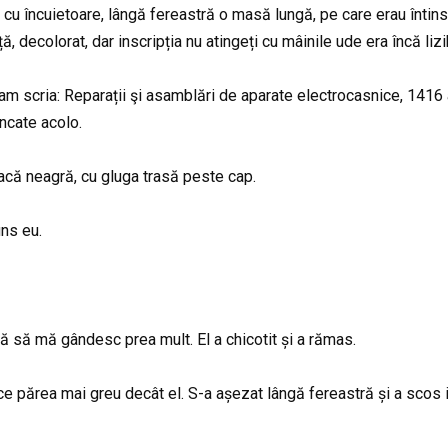
 cu încuietoare, lângă fereastră o masă lungă, pe care erau întins
, decolorat, dar inscripția nu atingeți cu mâinile ude era încă lizi
ram scria: Reparații şi asamblări de aparate electrocasnice, 1416
uncate acolo.
 geacă neagră, cu gluga trasă peste cap.
ns eu.
 să mă gândesc prea mult. El a chicotit și a rămas.
ac ce părea mai greu decât el. S-a așezat lângă fereastră și a scos 