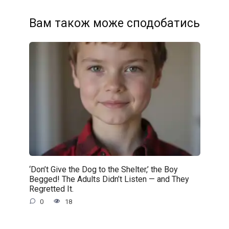
Вам також може сподобатись
‘Don’t Give the Dog to the Shelter,’ the Boy
Begged! The Adults Didn’t Listen — and They
Regretted It.
0
18