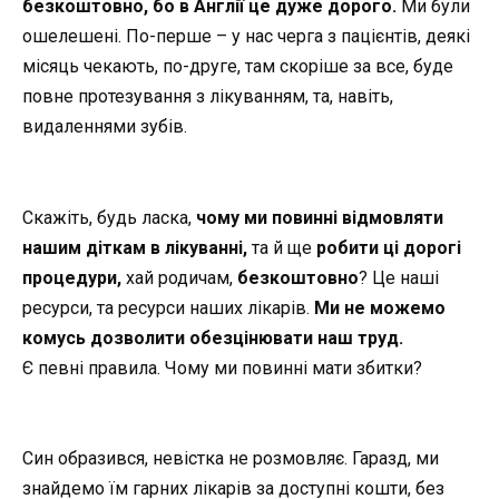
безкоштовно, бо в Англії це дуже дорого.
Ми були
ошелешені. По-перше – у нас черга з пацієнтів, деякі
місяць чекають, по-друге, там скоріше за все, буде
повне протезування з лікуванням, та, навіть,
видаленнями зубів.
Скажіть, будь ласка,
чому ми повинні відмовляти
нашим діткам в лікуванні,
та й ще
робити ці дорогі
процедури,
хай родичам,
безкоштовно
? Це наші
ресурси, та ресурси наших лікарів.
Ми не можемо
комусь дозволити обезцінювати наш труд.
Є певні правила. Чому ми повинні мати збитки?
Син образився, невістка не розмовляє. Гаразд, ми
знайдемо їм гарних лікарів за доступні кошти, без