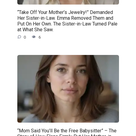
“Take Off Your Mother’s Jewelry!” Demanded
Her Sister-in-Law. Emma Removed Them and
Put On Her Own. The Sister-in-Law Turned Pale
at What She Saw.
0
6
“Mom Said You’ll Be the Free Babysitter” – The