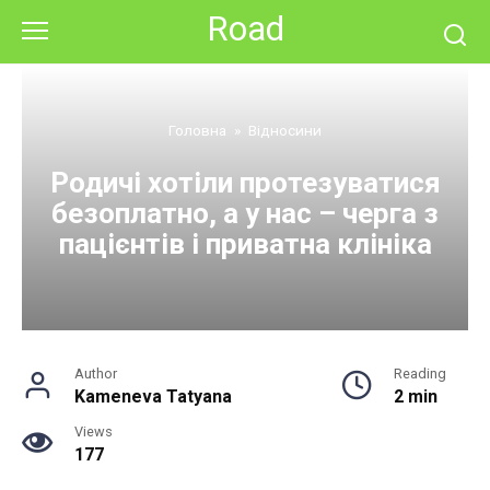
Skip
Road
to
content
Головна
»
Відносини
Родичі хотіли протезуватися
безоплатно, а у нас – черга з
пацієнтів і приватна клініка
Author
Reading
Kameneva Tatyana
2 min
Views
177