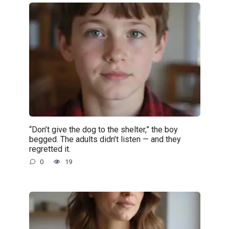
“Don’t give the dog to the shelter,” the boy
begged. The adults didn’t listen — and they
regretted it.
0
19