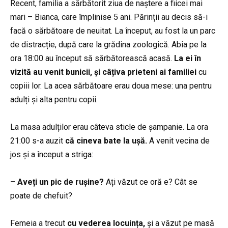
Recent, familia a sărbătorit ziua de naștere a fiicei mai
mari – Bianca, care împlinise 5 ani. Părinții au decis să-i
facă o sărbătoare de neuitat. La început, au fost la un parc
de distracție, după care la grădina zoologică. Abia pe la
ora 18:00 au început să sărbătorească acasă.
La ei în
vizită au venit bunicii, și câțiva prieteni ai familiei
cu
copiii lor. La acea sărbătoare erau doua mese: una pentru
adulți și alta pentru copii.
La masa adulților erau câteva sticle de șampanie. La ora
21:00 s-a auzit
că cineva bate la ușă.
A venit vecina de
jos și a început a striga:
– Aveți un pic de rușine?
Ați văzut ce oră e? Cât se
poate de chefuit?
Femeia a trecut
cu vederea locuința,
și a văzut pe masă