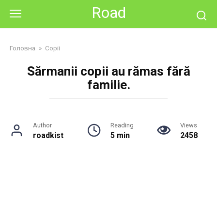
Skip
Road
to
content
Головна
»
Copii
Sărmanii copii au rămas fără
familie.
Author
Reading
Views
roadkist
5 min
2458