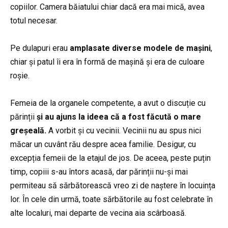
copiilor. Camera băiatului chiar dacă era mai mică, avea
totul necesar.
Pe dulapuri erau
amplasate diverse modele de mașini
,
chiar și patul îi era în formă de mașină și era de culoare
roșie.
Femeia de la organele competente, a avut o discuție cu
părinții
și au ajuns la ideea că a fost făcută o mare
greșeală.
A vorbit și cu vecinii. Vecinii nu au spus nici
măcar un cuvânt rău despre acea familie. Desigur, cu
excepția femeii de la etajul de jos. De aceea, peste puțin
timp, copiii s-au întors acasă, dar părinții nu-și mai
permiteau să sărbătorească vreo zi de naștere în locuința
lor. În cele din urmă, toate sărbătorile au fost celebrate în
alte localuri, mai departe de vecina aia scârboasă.