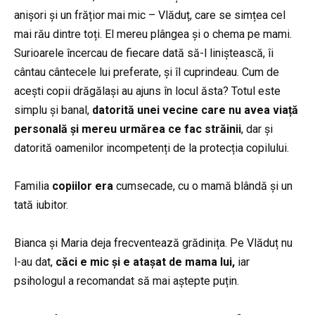
anișori și un frățior mai mic – Vlăduț, care se simțea cel
mai rău dintre toți. El mereu plângea și o chema pe mami.
Surioarele încercau de fiecare dată să-l liniștească, îi
cântau cântecele lui preferate, și îl cuprindeau. Cum de
acești copii drăgălași au ajuns în locul ăsta? Totul este
simplu și banal,
datorită unei vecine care nu avea viață
personală și mereu urmărea ce fac străinii
, dar și
datorită oamenilor incompetenți de la protecția copilului.
Familia
copiilor era
cumsecade, cu o mamă blândă și un
tată iubitor.
Bianca și Maria deja frecventează grădinița. Pe Vlăduț nu
l-au dat,
căci e mic și e atașat de mama lui,
iar
psihologul a recomandat să mai aștepte puțin.