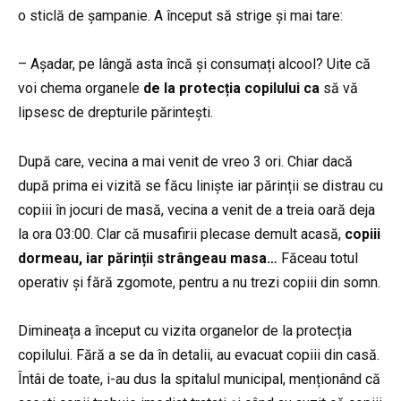
o sticlă de șampanie. A început să strige și mai tare:
– Așadar, pe lângă asta încă și consumați alcool? Uite că
voi chema organele
de la protecția copilului ca
să vă
lipsesc de drepturile părintești.
După care, vecina a mai venit de vreo 3 ori. Chiar dacă
după prima ei vizită se făcu liniște iar părinții se distrau cu
copiii în jocuri de masă, vecina a venit de a treia oară deja
la ora 03:00. Clar că musafirii plecase demult acasă,
copiii
dormeau, iar părinții strângeau masa…
Făceau totul
operativ și fără zgomote, pentru a nu trezi copiii din somn.
Dimineața a început cu vizita organelor de la protecția
copilului. Fără a se da în detalii, au evacuat copiii din casă.
Întâi de toate, i-au dus la spitalul municipal, menționând că