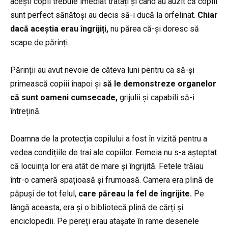
acești copii trebuie imediat tratați și când au auzit că copiii
sunt perfect sănătoși au decis să-i ducă la orfelinat.
Chiar
dacă aceștia erau îngrijiți,
nu părea că-și doresc să
scape de părinți.
Părinții au avut nevoie de câteva luni pentru ca să-și
primească copiii înapoi și
să le demonstreze organelor
că sunt oameni cumsecade,
grijulii și capabili să-i
întrețină.
Doamna de la protecția copilului a fost în vizită pentru a
vedea condițiile de trai ale copiilor. Femeia nu s-a așteptat
că locuința lor era atât de mare și îngrijită. Fetele trăiau
într-o cameră spațioasă și frumoasă. Camera era plină de
păpuși de tot felul,
care păreau la fel de îngrijite.
Pe
lângă aceasta, era și o bibliotecă plină de cărți și
enciclopedii. Pe pereți erau atașate în rame desenele