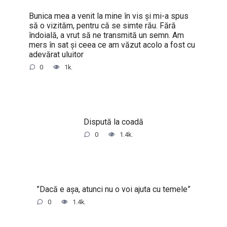
Bunica mea a venit la mine în vis și mi-a spus
să o vizităm, pentru că se simte rău. Fără
îndoială, a vrut să ne transmită un semn. Am
mers în sat și ceea ce am văzut acolo a fost cu
adevărat uluitor
0
1k.
Dispută la coadă
0
1.4k.
”Dacă e așa, atunci nu o voi ajuta cu temele”
0
1.4k.