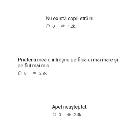
Nu există copii străini
0
1.2k.
Prietena mea o întreține pe fiica ei mai mare și
pe fiul mai mic
0
2.8k.
Apel neașteptat.
0
2.4k.