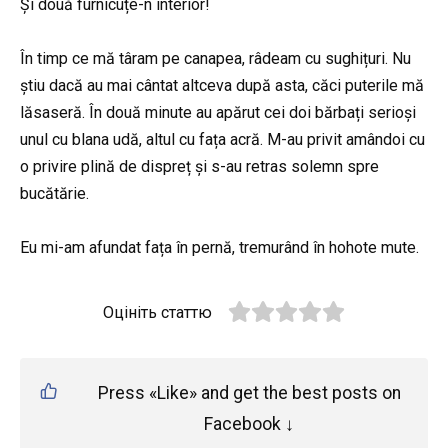
Și două furnicuțe-n interior!
În timp ce mă târam pe canapea, râdeam cu sughițuri. Nu
știu dacă au mai cântat altceva după asta, căci puterile mă
lăsaseră. În două minute au apărut cei doi bărbați serioși
unul cu blana udă, altul cu fața acră. M-au privit amândoi cu
o privire plină de dispreț și s-au retras solemn spre
bucătărie.
Eu mi-am afundat fața în pernă, tremurând în hohote mute.
Оцініть статтю
Press «Like» and get the best posts on
Facebook ↓