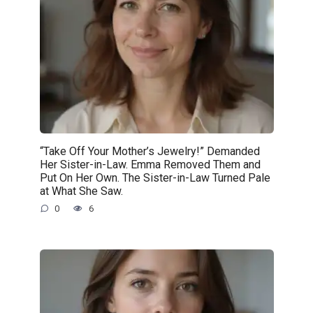
“Take Off Your Mother’s Jewelry!” Demanded
Her Sister-in-Law. Emma Removed Them and
Put On Her Own. The Sister-in-Law Turned Pale
at What She Saw.
0
6