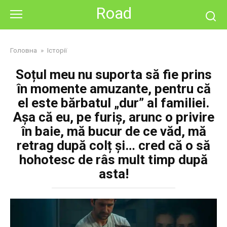
Skip
Road
to
content
Головна
»
Історії
Soțul meu nu suporta să fie prins
în momente amuzante, pentru că
el este bărbatul „dur” al familiei.
Așa că eu, pe furiș, arunc o privire
în baie, mă bucur de ce văd, mă
retrag după colț și… cred că o să
hohotesc de râs mult timp după
asta!