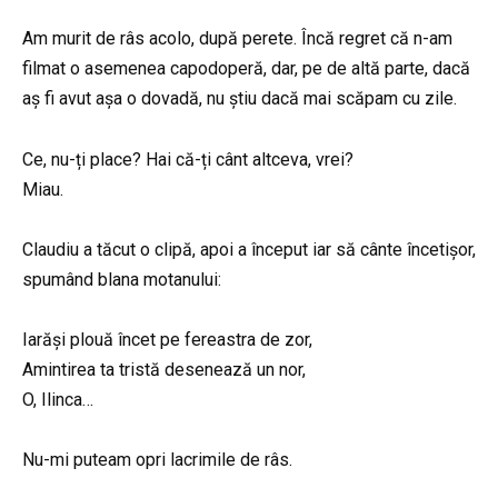
Am murit de râs acolo, după perete. Încă regret că n-am
filmat o asemenea capodoperă, dar, pe de altă parte, dacă
aș fi avut așa o dovadă, nu știu dacă mai scăpam cu zile.
Ce, nu-ți place? Hai că-ți cânt altceva, vrei?
Miau.
Claudiu a tăcut o clipă, apoi a început iar să cânte încetișor,
spumând blana motanului:
Iarăși plouă încet pe fereastra de zor,
Amintirea ta tristă desenează un nor,
O, Ilinca…
Nu-mi puteam opri lacrimile de râs.