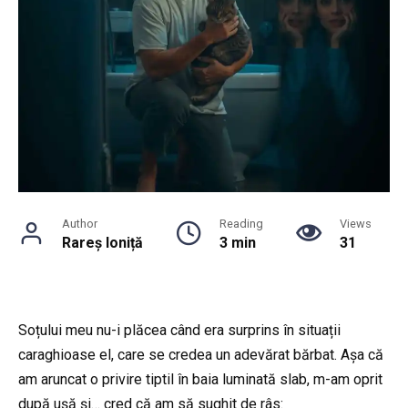
Author
Reading
Views
Rareș Ioniță
3 min
31
Soțului meu nu-i plăcea când era surprins în situații
caraghioase el, care se credea un adevărat bărbat. Așa că
am aruncat o privire tiptil în baia luminată slab, m-am oprit
după ușă și… cred că am să sughit de râs: