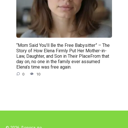
“Mom Said You’ll Be the Free Babysitter” – The
Story of How Elena Firmly Put Her Mother-in-
Law, Daughter, and Son in Their PlaceFrom that
day on, no one in the family ever assumed
Elena’s time was free again.
0
10
© 2026 Дорога до