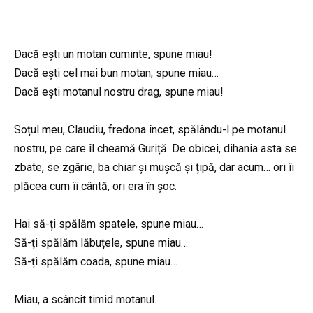
Dacă ești un motan cuminte, spune miau!
Dacă ești cel mai bun motan, spune miau…
Dacă ești motanul nostru drag, spune miau!
Soțul meu, Claudiu, fredona încet, spălându-l pe motanul
nostru, pe care îl cheamă Guriță. De obicei, dihania asta se
zbate, se zgârie, ba chiar și mușcă și țipă, dar acum… ori îi
plăcea cum îi cântă, ori era în șoc.
Hai să-ți spălăm spatele, spune miau…
Să-ți spălăm lăbuțele, spune miau…
Să-ți spălăm coada, spune miau…
Miau, a scâncit timid motanul.