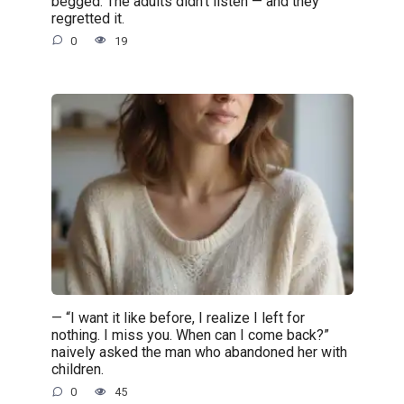
begged. The adults didn’t listen — and they
regretted it.
0
19
— “I want it like before, I realize I left for
nothing. I miss you. When can I come back?”
naively asked the man who abandoned her with
children.
0
45