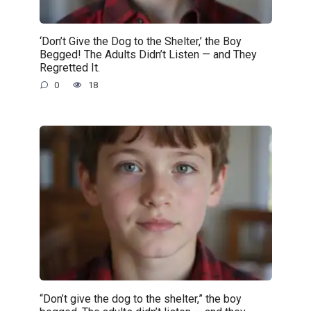
‘Don’t Give the Dog to the Shelter,’ the Boy
Begged! The Adults Didn’t Listen — and They
Regretted It.
0
18
“Don’t give the dog to the shelter,” the boy