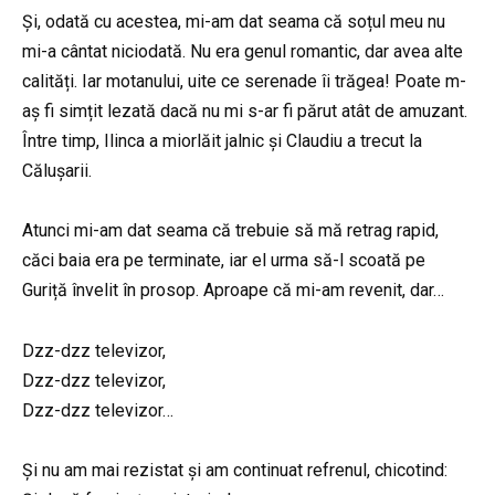
Și, odată cu acestea, mi-am dat seama că soțul meu nu
mi-a cântat niciodată. Nu era genul romantic, dar avea alte
calități. Iar motanului, uite ce serenade îi trăgea! Poate m-
aș fi simțit lezată dacă nu mi s-ar fi părut atât de amuzant.
Între timp, Ilinca a miorlăit jalnic și Claudiu a trecut la
Călușarii.
Atunci mi-am dat seama că trebuie să mă retrag rapid,
căci baia era pe terminate, iar el urma să-l scoată pe
Guriță învelit în prosop. Aproape că mi-am revenit, dar…
Dzz-dzz televizor,
Dzz-dzz televizor,
Dzz-dzz televizor…
Și nu am mai rezistat și am continuat refrenul, chicotind: