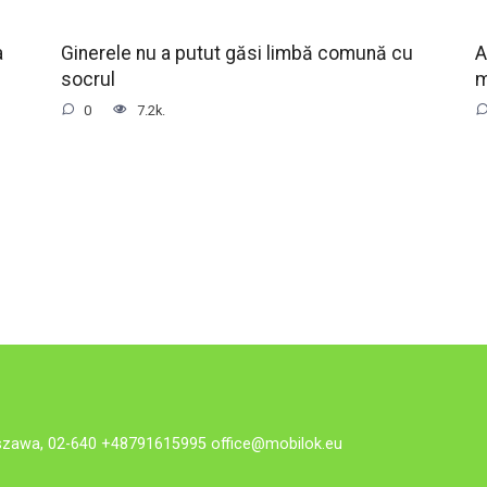
a
Ginerele nu a putut găsi limbă comună cu
A
socrul
0
7.2k.
rszawa, 02-640 +48791615995
office@mobilok.eu