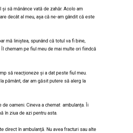
ul și să mănânce vată de zahăr. Acolo am
 mare decât al meu, așa că ne-am gândit că este
ar mă liniștea, spunând că totul va fi bine,
r. Îl chemam pe fiul meu de mai multe ori fiindcă
timp să reacționeze și a dat peste fiul meu.
 la pământ, dar am găsit putere să alerg la
e de oameni. Cineva a chemat ambulanța. Îi
 în ziua de azi pentru asta.
ate direct în ambulanță. Nu avea fracturi sau alte