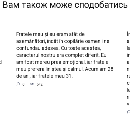
Вам також може сподобатись
Fratele meu și eu eram atât de
Î
asemănători, încât în copilărie oamenii ne
a
confundau adesea. Cu toate acestea,
l
caracterul nostru era complet diferit. Eu
i
d
am fost mereu prea emoțional, iar fratele
a
meu prefera liniștea și calmul. Acum am 28
n
de ani, iar fratele meu 31.
r
c
0
542
l
n
v