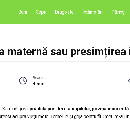
Bani
Copii
Dragoste
Întâmplări
Părinţi
a maternă sau presimțirea i
Reading
4 min
. Sarcină grea,
posibila pierdere a copilului, poziția incorectă
enta asupra vieții mele. Temerile și grija pentru fiul meu m-au în