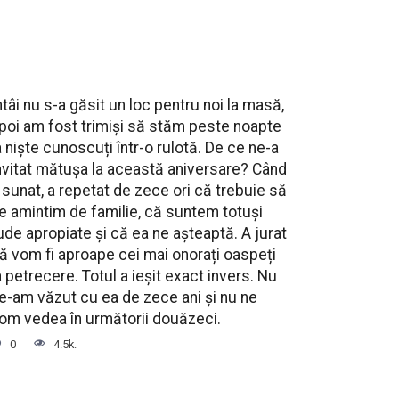
ntâi nu s-a găsit un loc pentru noi la masă,
poi am fost trimiși să stăm peste noapte
a niște cunoscuți într-o rulotă. De ce ne-a
nvitat mătușa la această aniversare? Când
 sunat, a repetat de zece ori că trebuie să
e amintim de familie, că suntem totuși
ude apropiate și că ea ne așteaptă. A jurat
ă vom fi aproape cei mai onorați oaspeți
a petrecere. Totul a ieșit exact invers. Nu
e-am văzut cu ea de zece ani și nu ne
om vedea în următorii douăzeci.
0
4.5k.