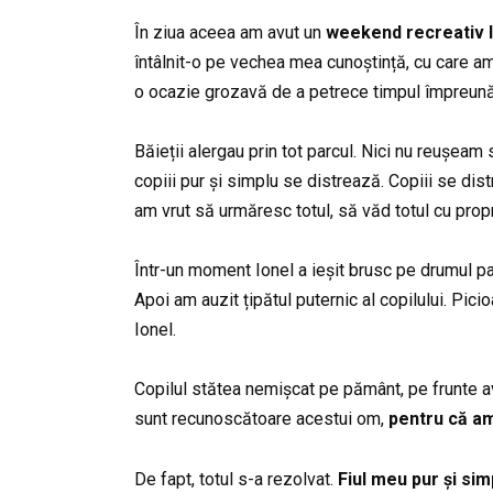
În ziua aceea am avut un
weekend recreativ la
întâlnit-o pe vechea mea cunoștință, cu care am
o ocazie grozavă de a petrece timpul împreună
Băieții alergau prin tot parcul. Nici nu reușeam
copiii pur și simplu se distrează. Copiii se dis
am vrut să urmăresc totul, să văd totul cu propr
Într-un moment Ionel a ieșit brusc pe drumul pa
Apoi am auzit țipătul puternic al copilului. Pi
Ionel.
Copilul stătea nemișcat pe pământ, pe frunte 
sunt recunoscătoare acestui om,
pentru că am
De fapt, totul s-a rezolvat.
Fiul meu pur și simp