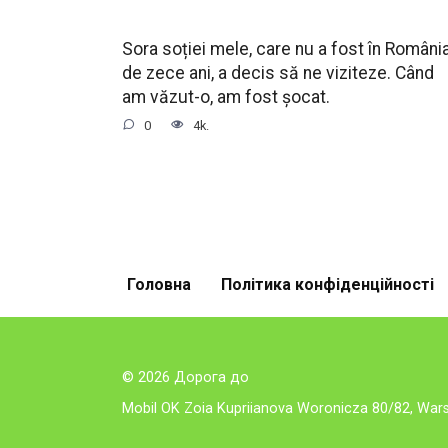
Sora soției mele, care nu a fost în Români
de zece ani, a decis să ne viziteze. Când
am văzut-o, am fost șocat.
0
4k.
Головна
Політика конфіденційності
© 2026 Дорога до
Mobil OK Zoia Kupriianova Woronicza 80/82, Wa