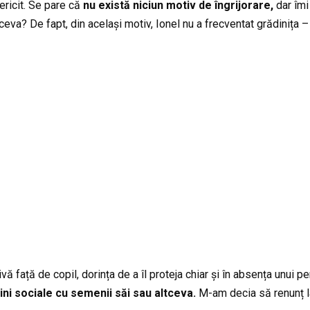
ericit. Se pare că
nu există niciun motiv de îngrijorare,
dar îmi
ceva? De fapt, din același motiv, Ionel nu a frecventat grădinița – 
față de copil, dorința de a îl proteja chiar și în absența unui per
ini sociale cu semenii săi sau altceva.
M-am decia să renunț la