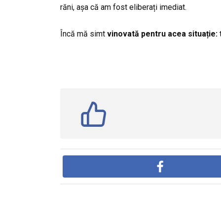
răni, așa că am fost eliberați imediat.
Încă mă simt
vinovată pentru acea situație:
t