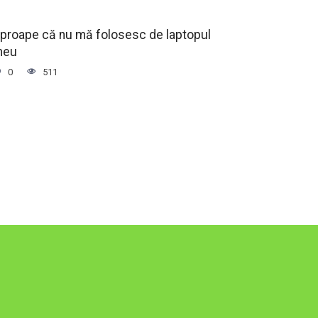
proape că nu mă folosesc de laptopul
meu
0
511