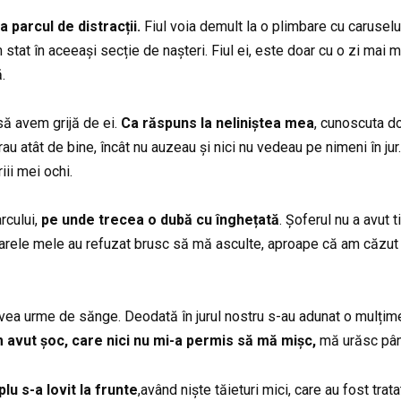
 parcul de distracții.
Fiul voia demult la o plimbare cu carusel
 stat în aceeași secție de nașteri. Fiul ei, este doar cu o zi mai
.
 să avem grijă de ei.
Ca răspuns la neliniștea mea
, cunoscuta do
trau atât de bine, încât nu auzeau și nici nu vedeau pe nimeni în ju
iii mei ochi.
rcului,
pe unde trecea o dubă cu înghețată
. Șoferul nu a avut 
cioarele mele au refuzat brusc să mă asculte, aproape că am căzut
avea urme de sănge. Deodată în jurul nostru s-au adunat o mulțim
 avut șoc, care nici nu mi-a permis să mă mișc,
mă urăsc până
lu s-a lovit la frunte
,având niște tăieturi mici, care au fost trat