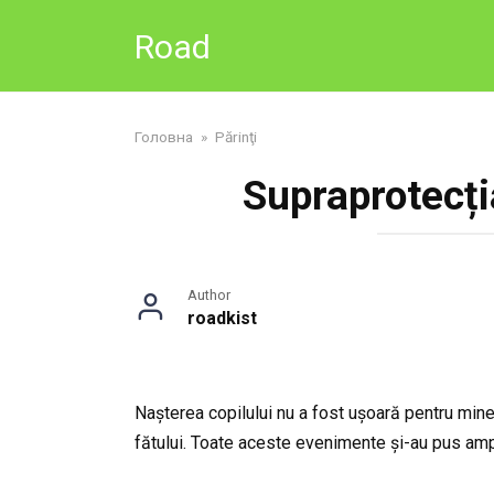
Skip
Road
to
content
Головна
»
Părinţi
Supraprotecți
Author
roadkist
Nașterea copilului nu a fost ușoară pentru mine
fătului. Toate aceste evenimente și-au pus ampr