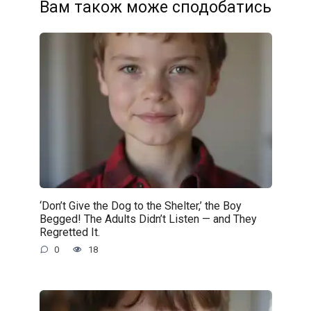
Вам також може сподобатись
‘Don’t Give the Dog to the Shelter,’ the Boy
Begged! The Adults Didn’t Listen — and They
Regretted It.
0
18