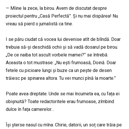
— Mîine la zece, la birou. Avem de discutat despre
proiectul pentru „Casă Perfectă”. Și nu mai dispărea! Nu
vreau să pierd o jurnalistă ca tine.
I se păru ciudat că vocea lui devenise atît de blîndă. Doar
trebuia să-și deschidă ochii și să vadă dosarul pe birou.
„De ce naiba tot ascult vorbele mamei?” se întrebă.
Aceasta o tot mustrase: „Nu ești frumoasă, Doină. Doar
fetele cu picioare lungi și buze ca un pește de desen
trăiesc pe spinarea altora. Tu vei munci pînă la moarte.”
Poate avea dreptate. Unde se mai încumeta ea, cu fața ei
obișnuită? Toate redactoritele erau frumoase, zîmbind
dulce în fața camerelor…
Își șterse nasul cu mîna. Chirie, datorii, un soț care trăia pe