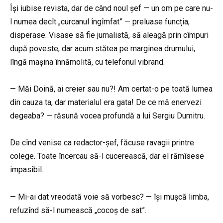
Își iubise revista, dar de când noul șef — un om pe care nu-
l numea decît „curcanul îngîmfat” — preluase funcția,
disperase. Visase să fie jurnalistă, să aleagă prin cîmpuri
după poveste, dar acum stătea pe marginea drumului,
lîngă mașina înnămolită, cu telefonul vibrand.
— Măi Doină, ai creier sau nu?! Am certat-o pe toată lumea
din cauza ta, dar materialul era gata! De ce mă enervezi
degeaba? — răsună vocea profundă a lui Sergiu Dumitru.
De cînd venise ca redactor-șef, făcuse ravagii printre
colege. Toate încercau să-l cucerească, dar el rămîsese
impasibil.
— Mi-ai dat vreodată voie să vorbesc? — își mușcă limba,
refuzînd să-l numească „cocoș de sat”.