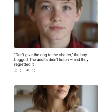
“Don’t give the dog to the shelter,” the boy
begged. The adults didn’t listen — and they
regretted it.
0
19