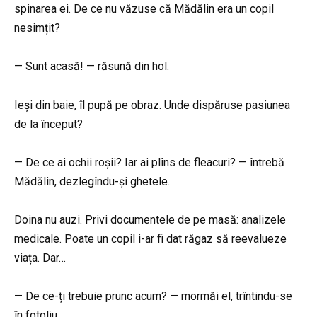
spinarea ei. De ce nu văzuse că Mădălin era un copil
nesimțit?
— Sunt acasă! — răsună din hol.
Ieși din baie, îl pupă pe obraz. Unde dispăruse pasiunea
de la început?
— De ce ai ochii roșii? Iar ai plîns de fleacuri? — întrebă
Mădălin, dezlegîndu-și ghetele.
Doina nu auzi. Privi documentele de pe masă: analizele
medicale. Poate un copil i-ar fi dat răgaz să reevalueze
viața. Dar…
— De ce-ți trebuie prunc acum? — mormăi el, trîntindu-se
în fotoliu.