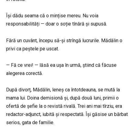
Își dădu seama că o mințise mereu. Nu voia
responsabilități — doar o soție tînără și supusă.
Fără un cuvânt, începu să-și strîngă lucrurile. Mădălin o
privi ca peștele pe uscat.
— Fă ce vrei! — lăsă ea ușa în urmă, știind că făcuse
alegerea corectă.
După divorț, Mădălin, leneș ca întotdeauna, se mută la
mama lui. Doina demisionă și, după două luni, primii o
ofertă de șefie la o revistă rivală. Trei ani mai tîrziu, era
redactor-adjunct, iubită și respectată. Își găsise un bărbat
serios, gata de familie.