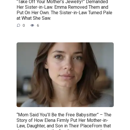
“Take Off Your Mother’s Jewelry!” Demanded
Her Sister-in-Law. Emma Removed Them and
Put On Her Own. The Sister-in-Law Turned Pale
at What She Saw.
0
6
“Mom Said You’ll Be the Free Babysitter” – The
Story of How Elena Firmly Put Her Mother-in-
Law, Daughter, and Son in Their PlaceFrom that