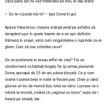
Dacă până luni nu văd materialul pe biru, te dau afară!
— Du-te-n pizda mă-tii! — țipă Doina în gol.
Apăsă frâna brusc, mașina scârșâi jenat pe asfaltul ud,
derapând ușor în spate înainte de a se opri definitiv.
Rămasă în scaun, simți cum singurătatea o cuprinde ca un
ghem. Cum să mai schimbe ceva?
De ce prietenele ei aveau altfel de vieți? Fie se
căsătoriseră cu bărbați bogați, fie își urmau pasiunile.
Doina, aproape de 25 de ani, părea blocată. Ca și cum
soarta îi punea bețe în roate la fiecare pas. Chiar și când
găsise un loc de muncă bun, totul se nărui. Lucrase ca o
robină la revistă, visând că „vagonul cu noroc” avea să-i
treacă pe stradă, dar…