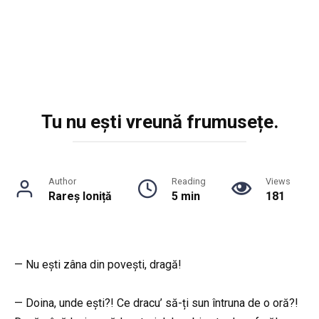
Tu nu ești vreună frumusețe.
Author
Reading
Views
Rareș Ioniță
5 min
181
— Nu ești zâna din povești, dragă!
— Doina, unde ești?! Ce dracu’ să-ți sun întruna de o oră?!