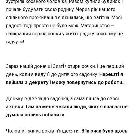
зустріла коханого чоловіка. Разом купили будинок і
почали будувати свою родину. Через рік нашого
спільного проживання я дізналась, що вагітна. Моєї
радості тоді просто не було меж. Материнство —
найкращий період жінки у житті, раджу кожному це
відчути!
Зараз нашій донечці Златі чотири рочки, і це перший
день, коли я веду її до дитячого садочку.
Нарешті я
вийшла з декрету і можу повернутись до роботи…
Доньку відвела до садочка, а сама пішла до своєї
автівки.
Там на мене чекали люди, яких я взагалі не
думала колись побачити…
Чоловік і жінка років п’ятдесяти…
В їх очах було щось