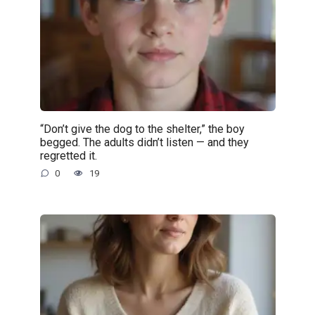
“Don’t give the dog to the shelter,” the boy
begged. The adults didn’t listen — and they
regretted it.
0
19