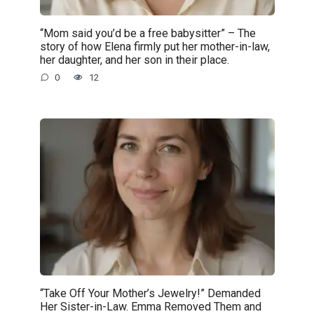
“Mom said you’d be a free babysitter” – The
story of how Elena firmly put her mother-in-law,
her daughter, and her son in their place.
0
12
“Take Off Your Mother’s Jewelry!” Demanded
Her Sister-in-Law. Emma Removed Them and