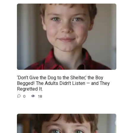
‘Don’t Give the Dog to the Shelter,’ the Boy
Begged! The Adults Didn’t Listen — and They
Regretted It.
0
18