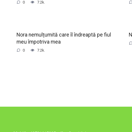
0
7.2k.
Nora nemulțumită care îl îndreaptă pe fiul
N
meu împotriva mea
0
7.2k.