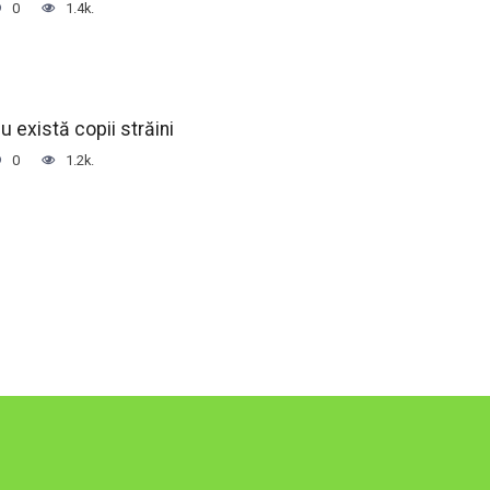
0
1.4k.
u există copii străini
0
1.2k.