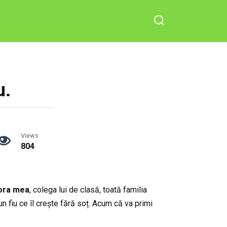
u.
Views
804
sora mea
, colega lui de clasă, toată familia
n fiu ce îl crește fără soț. Acum că va primi