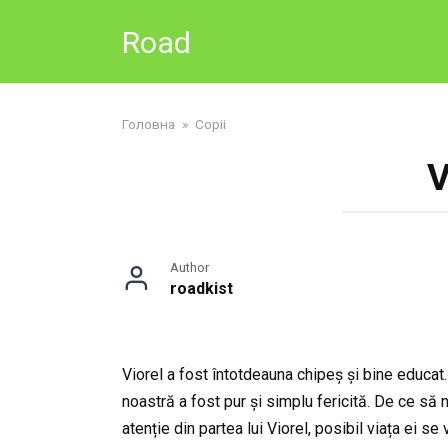
Skip
Road
to
content
Головна
»
Copii
V
Author
roadkist
Viorel a fost întotdeauna chipeș și bine educat.
noastră a fost pur și simplu fericită. De ce să 
atenție din partea lui Viorel, posibil viața ei s