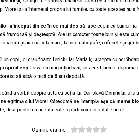
ica lui și,
desigur, o susținea financiar. Ceea ce a făcut el nu es
mp, Viorel și-a întemeiat propria lui familie, cu toate acestea nu a în
ilor a început din ce în ce mai des să lase
copiii cu bunicii, iar
fată frumoasă și deșteaptă. Are un caracter foarte bun și este cumint
ia noastră și au dus-o la mare, la cinematografe, cafenele și grădi
ă un copil, ei erau foarte fericiți, iar Maria își aștepta cu nerăbda
propriul copil
, îi va da mai puțini bani, iar acest lucru o deprim
și doresc să aibă o fiică de 8 ani deodată.
ra când a vorbit despre asta cu soția lui. Dar slavă Domnului, el a
ca nelegitimă a lui Viorel. Câteodată se întâmplă
așa că mama bio
te, doar pentru că acesta este o părticică din soțul ei iubit.
Оцініть статтю