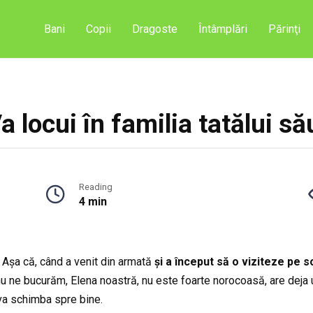
Bani
Copii
Dragoste
Întâmplări
Părinţi
a locui în familia tatălui să
Reading
4 min
 Așa că, când a venit din armată
și a început să o viziteze pe 
nu ne bucurăm, Elena noastră, nu este foarte norocoasă, are deja u
e va schimba spre bine.