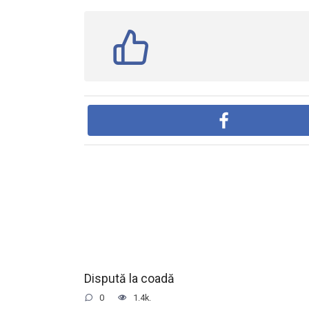
Dispută la coadă
0
1.4k.