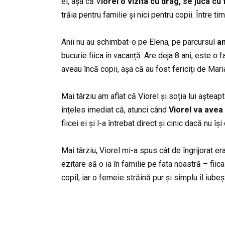
ei, așa că V
iorel o vizita cu drag, se juca cu fi
trăia pentru familie și nici pentru copii. Între ti
Anii nu au schimbat-o pe Elena, pe parcursul
an
bucurie fiica în vacanță. Are deja 8 ani, este o 
aveau încă copii, așa că au fost fericiți de Mar
Mai târziu am aflat că Viorel și soția lui așteapt
înțeles imediat că, atunci când
Viorel va avea 
fiicei ei și l-a întrebat direct și cinic dacă nu î
Mai târziu, Viorel mi-a spus cât de îngrijorat e
ezitare să o ia în familie pe fata noastră – fii
copil, iar o femeie străină pur și simplu îl iubeș