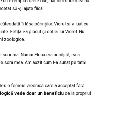
te un exemplu foarte bun, dar nici sora mea nu
cetat să-și ajute fiica.
 câteodată îi lăsa părinților. Viorel și-a luat cu
e. Fetița i-a plăcut și soției lui Viorel. Nu
ni zoologice.
re surioara. Numai Elena era necăjită, ea a
a pe sora mea. Am auzit cum l-a sunat pe tatăl
 ales o femeie vrednică care a acceptat fără
logică vede doar un beneficiu
de la propriul