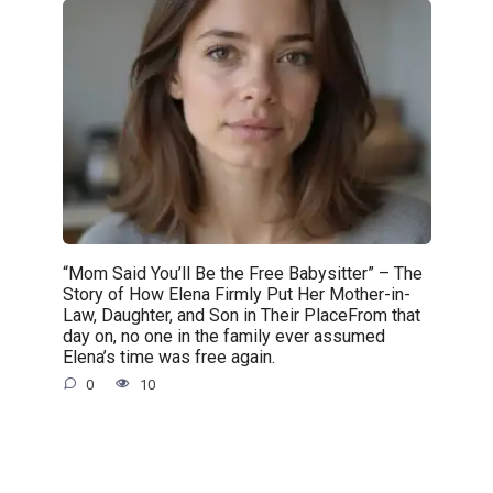
“Mom Said You’ll Be the Free Babysitter” – The
Story of How Elena Firmly Put Her Mother-in-
Law, Daughter, and Son in Their PlaceFrom that
day on, no one in the family ever assumed
Elena’s time was free again.
0
10