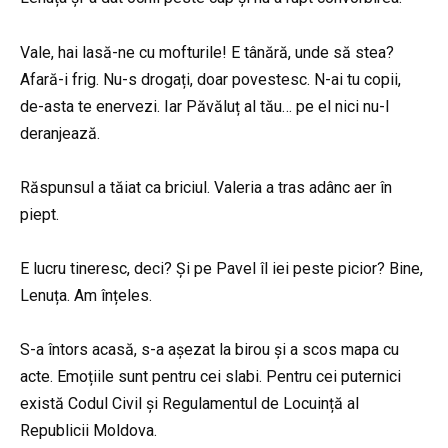
Vale, hai lasă-ne cu mofturile! E tânără, unde să stea?
Afară-i frig. Nu-s drogați, doar povestesc. N-ai tu copii,
de-asta te enervezi. Iar Păvăluț al tău… pe el nici nu-l
deranjează.
Răspunsul a tăiat ca briciul. Valeria a tras adânc aer în
piept.
E lucru tineresc, deci? Și pe Pavel îl iei peste picior? Bine,
Lenuța. Am înțeles.
S-a întors acasă, s-a așezat la birou și a scos mapa cu
acte. Emoțiile sunt pentru cei slabi. Pentru cei puternici
există Codul Civil și Regulamentul de Locuință al
Republicii Moldova.