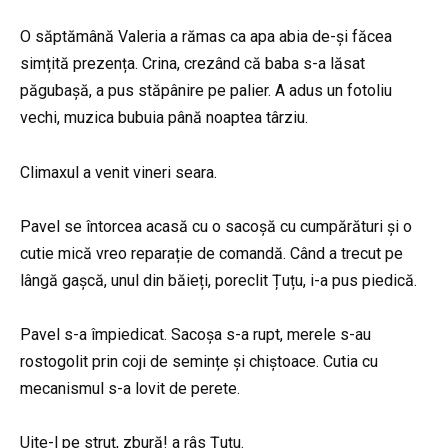
O săptămână Valeria a rămas ca apa abia de-și făcea
simțită prezența. Crina, crezând că baba s-a lăsat
păgubașă, a pus stăpânire pe palier. A adus un fotoliu
vechi, muzica bubuia până noaptea târziu.
Climaxul a venit vineri seara.
Pavel se întorcea acasă cu o sacoșă cu cumpărături și o
cutie mică vreo reparație de comandă. Când a trecut pe
lângă gașcă, unul din băieți, poreclit Țuțu, i-a pus piedică.
Pavel s-a împiedicat. Sacoșa s-a rupt, merele s-au
rostogolit prin coji de semințe și chiștoace. Cutia cu
mecanismul s-a lovit de perete.
Uite-l pe struț, zbură! a râs Țuțu.