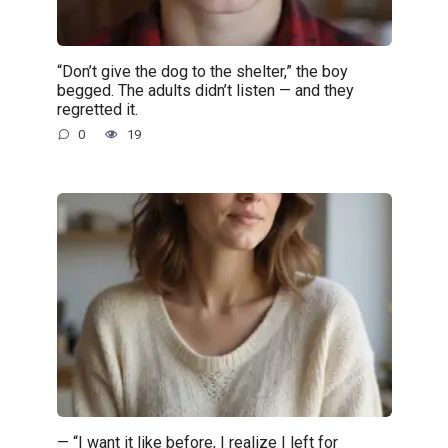
“Don’t give the dog to the shelter,” the boy
begged. The adults didn’t listen — and they
regretted it.
0
19
— “I want it like before, I realize I left for