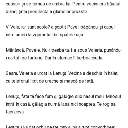
ceasuri și se temea de umbra lui. Pentru vecini era băiatul
blând, ținta predilectă a glumelor proaste.
V-Vale, iar sunt acolo? a șoptit Pavel, băgându-și capul
între umeri la zgomotul din spatele ușii.
Mănâncă, Pavele. Nu-i treaba ta, i-a spus Valeria, punându-
i cartofi pe farfurie. Dar în stomac îi fierbea ciuda.
Seara, Valeria a urcat la Lenuța. Vecina a deschis în halat,
cu telefonul lipit de ureche și mască pe față.
Lenuțo, fata ta face fum și gălăgie sub nasul meu. Mirosul
intră în casă, gălăgia nu mă lasă nici noaptea. Te rog să
faci ceva.
Lenuța și-a dat ochii peste cap și nu a rupt convorbirea: