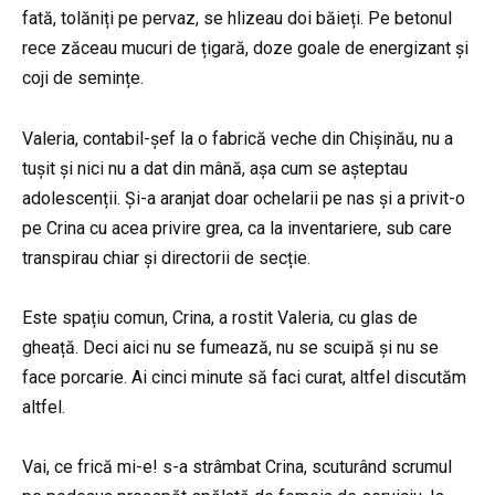
fată, tolăniți pe pervaz, se hlizeau doi băieți. Pe betonul
rece zăceau mucuri de țigară, doze goale de energizant și
coji de semințe.
Valeria, contabil-șef la o fabrică veche din Chișinău, nu a
tușit și nici nu a dat din mână, așa cum se așteptau
adolescenții. Și-a aranjat doar ochelarii pe nas și a privit-o
pe Crina cu acea privire grea, ca la inventariere, sub care
transpirau chiar și directorii de secție.
Este spațiu comun, Crina, a rostit Valeria, cu glas de
gheață. Deci aici nu se fumează, nu se scuipă și nu se
face porcarie. Ai cinci minute să faci curat, altfel discutăm
altfel.
Vai, ce frică mi-e! s-a strâmbat Crina, scuturând scrumul