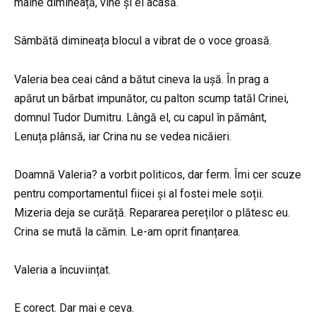
mâine dimineață, vine și el acasă.
Sâmbătă dimineața blocul a vibrat de o voce groasă.
Valeria bea ceai când a bătut cineva la ușă. În prag a
apărut un bărbat impunător, cu palton scump tatăl Crinei,
domnul Tudor Dumitru. Lângă el, cu capul în pământ,
Lenuța plânsă, iar Crina nu se vedea nicăieri.
Doamnă Valeria? a vorbit politicos, dar ferm. Îmi cer scuze
pentru comportamentul fiicei și al fostei mele soții.
Mizeria deja se curăță. Repararea pereților o plătesc eu.
Crina se mută la cămin. Le-am oprit finanțarea.
Valeria a încuviințat.
E corect. Dar mai e ceva.