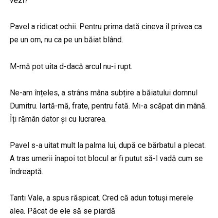
vezi?
Pavel a ridicat ochii. Pentru prima dată cineva îl privea ca
pe un om, nu ca pe un băiat blând.
M-mă pot uita d-dacă arcul nu-i rupt.
Ne-am înțeles, a strâns mâna subțire a băiatului domnul
Dumitru. Iartă-mă, frate, pentru fată. Mi-a scăpat din mână.
Îți rămân dator și cu lucrarea.
Pavel s-a uitat mult la palma lui, după ce bărbatul a plecat.
A tras umerii înapoi tot blocul ar fi putut să-l vadă cum se
îndreaptă.
Tanti Vale, a spus răspicat. Cred că adun totuși merele
alea. Păcat de ele să se piardă