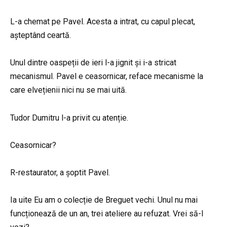
L-a chemat pe Pavel. Acesta a intrat, cu capul plecat,
așteptând ceartă.
Unul dintre oaspeții de ieri l-a jignit și i-a stricat
mecanismul. Pavel e ceasornicar, reface mecanisme la
care elvețienii nici nu se mai uită.
Tudor Dumitru l-a privit cu atenție.
Ceasornicar?
R-restaurator, a șoptit Pavel.
Ia uite Eu am o colecție de Breguet vechi. Unul nu mai
funcționează de un an, trei ateliere au refuzat. Vrei să-l