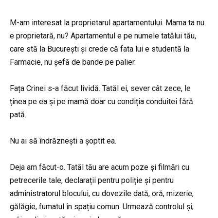
M-am interesat la proprietarul apartamentului. Mama ta nu
e proprietară, nu? Apartamentul e pe numele tatălui tău,
care stă la București și crede că fata lui e studentă la
Farmacie, nu șefă de bande pe palier.
Fața Crinei s-a făcut lividă. Tatăl ei, sever cât zece, le
ținea pe ea și pe mamă doar cu condiția conduitei fără
pată.
Nu ai să îndrăznești a șoptit ea.
Deja am făcut-o. Tatăl tău are acum poze și filmări cu
petrecerile tale, declarații pentru poliție și pentru
administratorul blocului, cu dovezile dată, oră, mizerie,
gălăgie, fumatul în spațiu comun. Urmează controlul și,