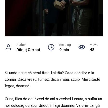
Author
Reading
Views
Dănuț Cernat
9 min
48
Și unde scrie că aerul ăsta-i al tău? Casa scărilor e la
comun. Dacă vreau, fumez, dacă vreau, scuip. Mai citește
legea, doamnă!
Crina, fiica de douăzeci de ani a vecinei Lenuța, a suflat un
nor dulceag de abur direct în fața doamnei Valeria. Lângă