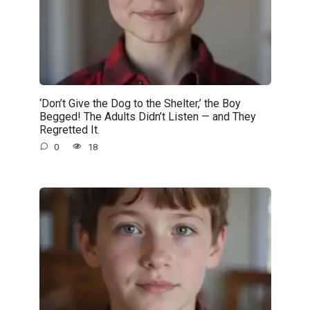
‘Don’t Give the Dog to the Shelter,’ the Boy
Begged! The Adults Didn’t Listen — and They
Regretted It.
0
18