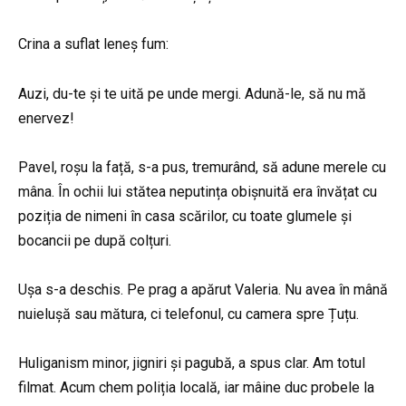
Crina a suflat leneș fum:
Auzi, du-te și te uită pe unde mergi. Adună-le, să nu mă
enervez!
Pavel, roșu la față, s-a pus, tremurând, să adune merele cu
mâna. În ochii lui stătea neputința obișnuită era învățat cu
poziția de nimeni în casa scărilor, cu toate glumele și
bocancii pe după colțuri.
Ușa s-a deschis. Pe prag a apărut Valeria. Nu avea în mână
nuielușă sau mătura, ci telefonul, cu camera spre Țuțu.
Huliganism minor, jigniri și pagubă, a spus clar. Am totul
filmat. Acum chem poliția locală, iar mâine duc probele la