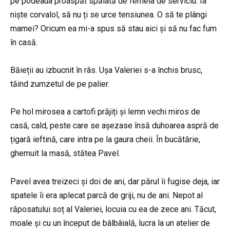
pe podeaua proaspăt spălată de femeia de serviciu. Ia
niște corvalol, să nu ți se urce tensiunea. O să te plângi
mamei? Oricum ea mi-a spus să stau aici și să nu fac fum
în casă.
Băieții au izbucnit în râs. Ușa Valeriei s-a închis brusc,
tăind zumzetul de pe palier.
Pe hol mirosea a cartofi prăjiți și lemn vechi miros de
casă, cald, peste care se așezase însă duhoarea aspră de
țigară ieftină, care intra pe la gaura cheii. În bucătărie,
ghemuit la masă, stătea Pavel.
Pavel avea treizeci și doi de ani, dar părul îi fugise deja, iar
spatele îi era aplecat parcă de griji, nu de ani. Nepot al
răposatului soț al Valeriei, locuia cu ea de zece ani. Tăcut,
moale și cu un început de bâlbâială, lucra la un atelier de