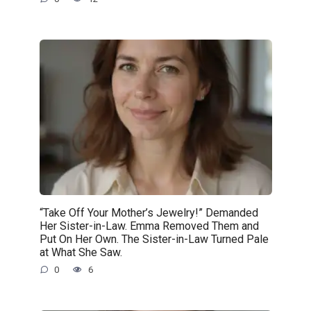
“Take Off Your Mother’s Jewelry!” Demanded
Her Sister-in-Law. Emma Removed Them and
Put On Her Own. The Sister-in-Law Turned Pale
at What She Saw.
0
6