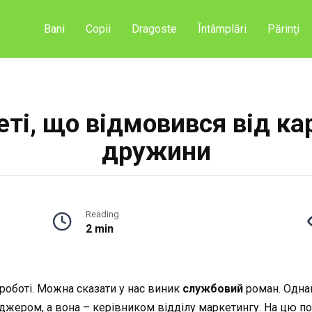
Bani
Copii
Dragoste
Întâmplări
Părinţi
еті, що відмовився від ка
дружини
Reading
2 min
роботі. Можна сказати у нас виник
службовий
роман. Однак
ром, а вона – керівником відділу маркетингу. На цю пос