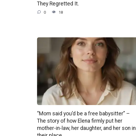
They Regretted It.
0
18
“Mom said you’d be a free babysitter” –
The story of how Elena firmly put her
mother-in-law, her daughter, and her son in
their place.