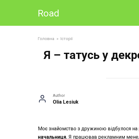
Skip
Road
to
content
Головна
»
Історії
Я – татусь у декр
Author
Olia Lesiuk
Моє знайомство з дружиною відбулося на 
начальниця.
Я працював рекламним менедже