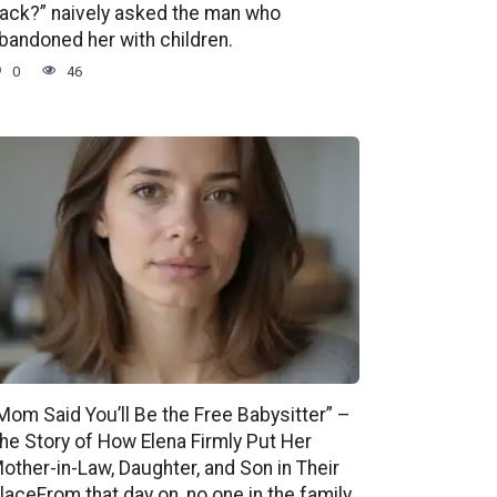
ack?” naively asked the man who
bandoned her with children.
0
46
Mom Said You’ll Be the Free Babysitter” –
he Story of How Elena Firmly Put Her
other-in-Law, Daughter, and Son in Their
laceFrom that day on, no one in the family