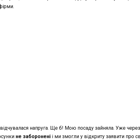
фірми.
відчувалася напруга. Ще б! Мою посаду зайняла. Уже через 
тосунки
не заборонені
і ми змогли у відкриту заявити про сві