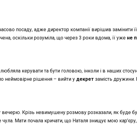
асово посаду, адже директор компанії вирішив замінити її 
чена, оскільки розуміла, що через 3 роки вдома, її уже
не 
олюбляла керувати та бути головою, інколи і в наших стосун
ло неймовірне рішення – вийти у
декрет
замість дружини. 
ну вечерю. Крізь невимушену розмову розказали, як буде б
е чула. Мати почала кричати, що Наталя знищує мою кар’єру