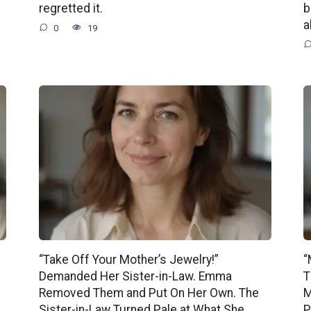
regretted it.
b
a
0
19
“Take Off Your Mother’s Jewelry!”
“
Demanded Her Sister-in-Law. Emma
T
Removed Them and Put On Her Own. The
M
Sister-in-Law Turned Pale at What She
P