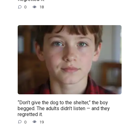
0
18
“Don’t give the dog to the shelter,” the boy
begged. The adults didn’t listen — and they
regretted it.
0
19