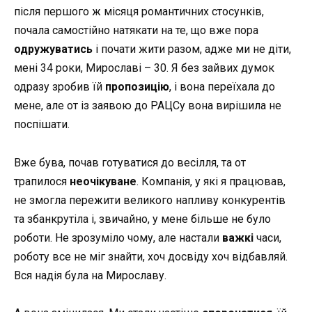
після першого ж місяця романтичних стосунків,
почала самостійно натякати на те, що вже пора
одружуватись
і почати жити разом, адже ми не діти,
мені 34 роки, Мирославі – 30. Я без зайвих думок
одразу зробив їй
пропозицію
, і вона переїхала до
мене, але от із заявою до РАЦСу вона вирішила не
поспішати.
Вже бува, почав готуватися до весілля, та от
трапилося
неочікуване
. Компанія, у які я працював,
не змогла пережити великого напливу конкурентів
та збанкрутіла і, звичайно, у мене більше не було
роботи. Не зрозуміло чому, але настали
важкі
часи,
роботу все не міг знайти, хоч досвіду хоч відбавляй.
Вся надія була на Мирославу.