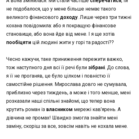
А вона змінилася. Ми стали частіше
сперечатися
, їй
не подобалося, що у мене більше немає такого
великого фінансового
доходу
. Лише через три тижні
кохана повідомила: або я покращую фінансове
становище, або вона йде від мене. І я ще хотів
пообіцяти
цій людині жити у горі та радості??
Чесно кажучи, таке приниження пережити важко,
тож наступного дня всі її речі були
зібрані
. До слова,
я її не проганяв, це було цілком і повністю її
самостійне рішення. Мирослава довго не сумувала,
приблизно через тиждень, а може і того менше, мені
розказали наші спільні знайомі, що тепер вона
крутить роман із
власником
мережі кав’ярень. А
дівчина не промах! Швидко змогла знайти мені
заміну, скоріш за все, зовсім навіть не кохала мене.