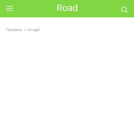
Skip
Road
to
content
Головна
»
Історії