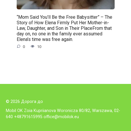
“Mom Said You’ll Be the Free Babysitter” – The
Story of How Elena Firmly Put Her Mother-in-
Law, Daughter, and Son in Their PlaceFrom that
day on, no one in the family ever assumed
Elena’s time was free again.
0
10
© 2026 Дорога до
Mobil OK Zoia Kupriianova Woronicza 80/82, Warszawa, 02-
640 +48791615995
office@mobilok.eu