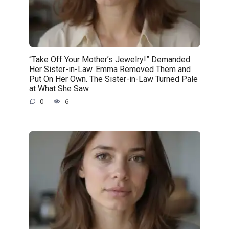
“Take Off Your Mother’s Jewelry!” Demanded
Her Sister-in-Law. Emma Removed Them and
Put On Her Own. The Sister-in-Law Turned Pale
at What She Saw.
0
6