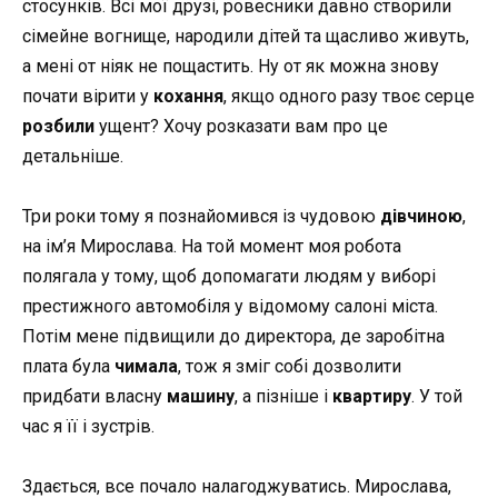
стосунків. Всі мої друзі, ровесники давно створили
сімейне вогнище, народили дітей та щасливо живуть,
а мені от ніяк не пощастить. Ну от як можна знову
почати вірити у
кохання
, якщо одного разу твоє серце
розбили
ущент? Хочу розказати вам про це
детальніше.
Три роки тому я познайомився із чудовою
дівчиною
,
на ім’я Мирослава. На той момент моя робота
полягала у тому, щоб допомагати людям у виборі
престижного автомобіля у відомому салоні міста.
Потім мене підвищили до директора, де заробітна
плата була
чимала
, тож я зміг собі дозволити
придбати власну
машину
, а пізніше і
квартиру
. У той
час я її і зустрів.
Здається, все почало налагоджуватись. Мирослава,