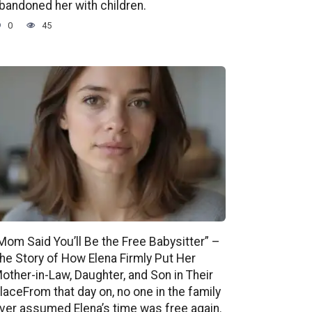
bandoned her with children.
0
45
Mom Said You’ll Be the Free Babysitter” –
he Story of How Elena Firmly Put Her
other-in-Law, Daughter, and Son in Their
laceFrom that day on, no one in the family
ver assumed Elena’s time was free again.