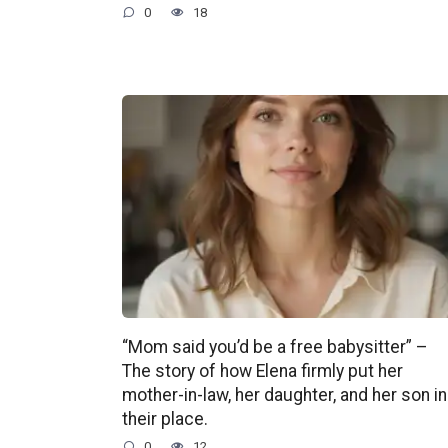
0
18
“Mom said you’d be a free babysitter” –
The story of how Elena firmly put her
mother-in-law, her daughter, and her son in
their place.
0
12