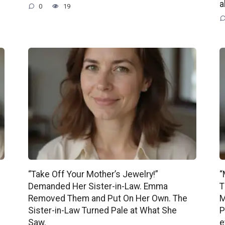
a
0
19
“Take Off Your Mother’s Jewelry!”
“
Demanded Her Sister-in-Law. Emma
T
Removed Them and Put On Her Own. The
M
Sister-in-Law Turned Pale at What She
P
Saw.
e