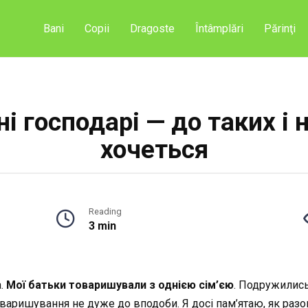
Bani
Copii
Dragoste
Întâmplări
Părinţi
ні господарі — до таких і 
хочеться
Reading
3 min
.
Мої батьки товаришували з однією сім’єю
. Подружились 
товаришування не дуже до вподоби. Я досі пам’ятаю, як разо