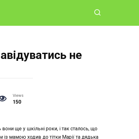
навідуватись не
Views
150
вони ще у шкільні роки, і так сталось, що
м із мамою ходив до тітки Марії та дядька