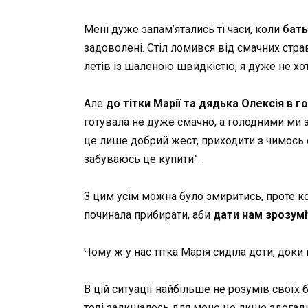
Мені дуже запам’ятались ті часи, коли
бать
задоволені. Стіл ломився від смачних страв
летів із шаленою швидкістю, я дуже не хот
Але
до тітки Марії та дядька Олексія в го
готувала не дуже смачно, а голодними ми зал
це лише добрий жест, приходити з чимось 
забуваюсь це купити”.
З цим усім можна було змиритись, проте ко
починала прибирати, аби
дати нам зрозум
Чому ж у нас тітка Марія сиділа доти, доки н
В цій ситуації найбільше не розумів своїх
тоді залишалось для мене це лише здогад