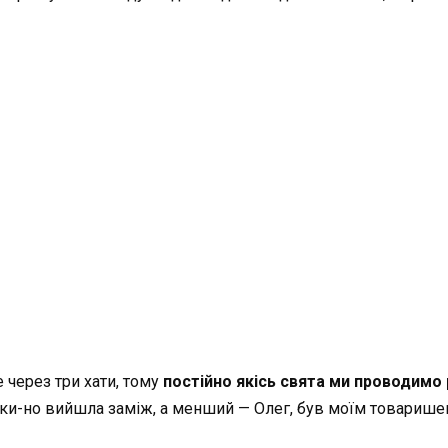
через три хати, тому
постійно якісь свята ми проводимо
ільки-но вийшла заміж, а менший — Олег, був моїм товарише