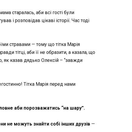
 мама старалась, аби всі гості були
ав і розповідав цікаві історії. Час тоді
воїми стравами — тому що тітка Марія
вди тітці, аби її не образити, а казала, що
, як казав дядько Олексій – “завжди
егостинно! Тітка Марія перед нами
ловне аби порозважатись “на шару”.
и не можуть знайти собі інших друзів
—