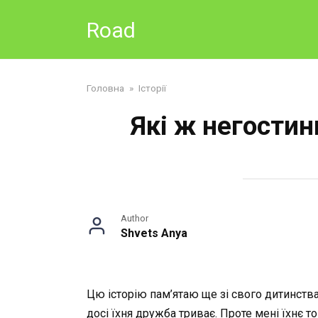
Skip
Road
to
content
Головна
»
Історії
Які ж негостин
Author
Shvets Anya
Цю історію пам’ятаю ще зі свого дитинства
досі їхня дружба триває. Проте мені їхнє 