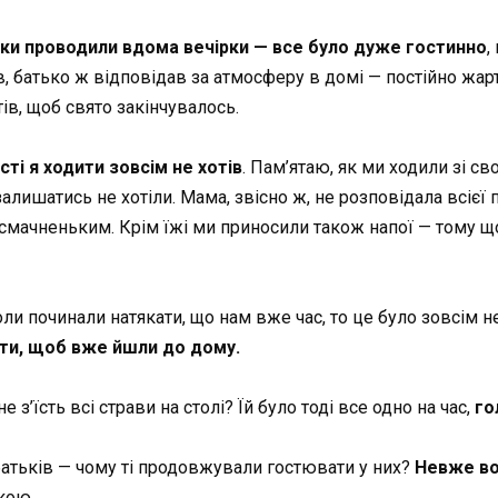
ки проводили вдома вечірки — все було дуже гостинно
,
, батько ж відповідав за атмосферу в домі — постійно жартув
ів, щоб свято закінчувалось.
сті я ходити зовсім не хотів
. Пам’ятаю, як ми ходили зі с
ишатись не хотіли. Мама, звісно ж, не розповідала всієї пра
смачненьким. Крім їжі ми приносили також напої — тому що
ли починали натякати, що нам вже час, то це було зовсім н
іти, щоб вже йшли до дому.
е з’їсть всі страви на столі? Їй було тоді все одно на час,
го
 батьків — чому ті продовжували гостювати у них?
Невже вон
кою.