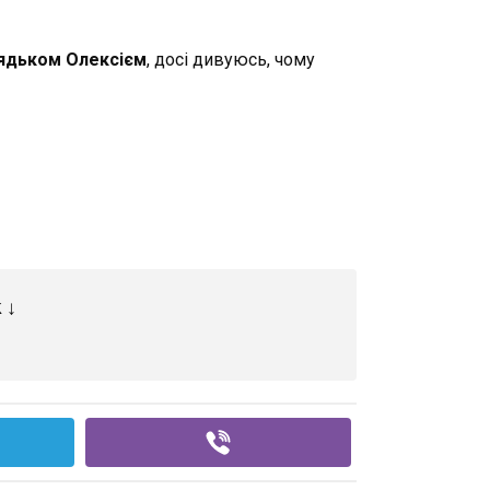
дядьком Олексієм
, досі дивуюсь, чому
 ↓