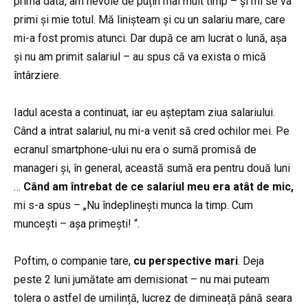
prima dată, am nevoie de puțin mai mult timp – și mi se va
primi și mie totul. Mă linișteam și cu un salariu mare, care
mi-a fost promis atunci. Dar după ce am lucrat o lună, așa
și nu am primit salariul – au spus că va exista o mică
întârziere.
Iadul acesta a continuat, iar eu așteptam ziua salariului.
Când a intrat salariul, nu mi-a venit să cred ochilor mei. Pe
ecranul smartphone-ului nu era o sumă promisă de
manageri și, în general, această sumă era pentru două luni
…
Când am întrebat de ce salariul meu era atât de mic,
mi s-a spus – „Nu îndeplinești munca la timp. Cum
muncești – așa primești! “.
Poftim, o companie tare,
cu perspective mari
. Deja
peste 2 luni jumătate am demisionat – nu mai puteam
tolera o astfel de umilință, lucrez de dimineață până seara