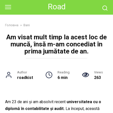
Skip
Road
to
content
Головна
»
Bani
Am visat mult timp la acest loc de
muncă, însă m-am concediat în
prima jumătate de an.
Author
Reading
Views
roadkist
6 min
263
Am 23 de ani și am absolvit recent
universitatea cu o
diplomă în contabilitate și audit.
La început, această