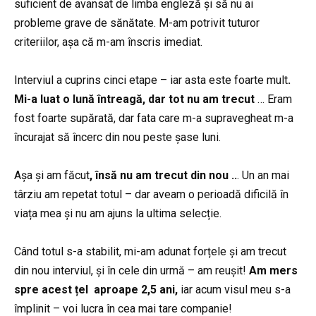
suficient de avansat de limba engleză și să nu ai
probleme grave de sănătate. M-am potrivit tuturor
criteriilor, așa că m-am înscris imediat.
Interviul a cuprins cinci etape – iar asta este foarte mult
.
Mi-a luat o lună întreagă, dar tot nu am trecut
… Eram
fost foarte supărată, dar fata care m-a supravegheat m-a
încurajat să încerc din nou peste șase luni.
Așa și am făcut
, însă nu am trecut din nou ..
. Un an mai
târziu am repetat totul – dar aveam o perioadă dificilă în
viața mea și nu am ajuns la ultima selecție.
Când totul s-a stabilit, mi-am adunat forțele și am trecut
din nou interviul, și în cele din urmă – am reușit!
Am mers
spre acest țel aproape 2,5 ani,
iar acum visul meu s-a
împlinit – voi lucra în cea mai tare companie!