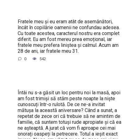
Fratele meu și eu eram atât de asemănători,
încât în copilărie oamenii ne confundau adesea.
Cu toate acestea, caracterul nostru era complet
diferit. Eu am fost mereu prea emoțional, iar
fratele meu prefera liniștea și calmul. Acum am
28 de ani, iar fratele meu 31.
0
542
Întâi nu s-a găsit un loc pentru noi la masă, apoi
am fost trimiși să stăm peste noapte la niște
cunoscuți într-o rulotă. De ce ne-a invitat
mătușa la această aniversare? Când a sunat, a
repetat de zece ori că trebuie să ne amintim de
familie, că suntem totuși rude apropiate și că ea
ne așteaptă. A jurat că vom fi aproape cei mai
onorați oaspeți la petrecere. Totul a ieșit exact