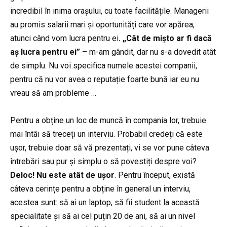
incredibil în inima orașului, cu toate facilitățile. Managerii
au promis salarii mari și oportunități care vor apărea,
atunci când vom lucra pentru ei
. „Cât de mișto ar fi dacă
aș lucra pentru ei”
– m-am gândit, dar nu s-a dovedit atât
de simplu. Nu voi specifica numele acestei companii,
pentru că nu vor avea o reputație foarte bună iar eu nu
vreau să am probleme …
Pentru a obține un loc de muncă în compania lor, trebuie
mai întâi să treceți un interviu. Probabil credeți că este
ușor, trebuie doar să vă prezentați, vi se vor pune câteva
întrebări sau pur și simplu o să povestiți despre voi?
Deloc! Nu este atât de ușor
. Pentru început, există
câteva cerințe pentru a obține în general un interviu,
acestea sunt: să ai un laptop, să fii student la această
specialitate și să ai cel puțin 20 de ani, să ai un nivel