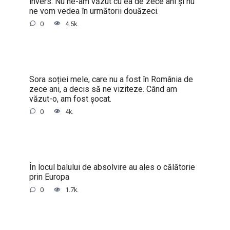
invers. Nu ne-am văzut cu ea de zece ani și nu
ne vom vedea în următorii douăzeci.
0
4.5k.
Sora soției mele, care nu a fost în România de
zece ani, a decis să ne viziteze. Când am
văzut-o, am fost șocat.
0
4k.
În locul balului de absolvire au ales o călătorie
prin Europa
0
1.7k.