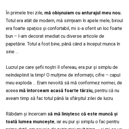
În primele trei zile,
mă obișnuiam cu anturajul meu nou.
Totul era atât de modern, mă simțeam în apele mele, biroul
era foarte spațios și confortabil, mi s-a oferit un loc foarte
bun – l-am decorat imediat cu diverse articole de
papetărie. Totul a fost bine, până când a început munca în
sine …
Lucrul pe care șefii noștri îl ofereau, era pur și simplu de
neîndeplinit la timp! O mulțime de informații, cifre – capul
meu exploda … Eram nevoită să mă conformez normei, de
aceea
mă întorceam acasă foarte târziu,
pentru că nu
aveam timp să fac totul până la sfârșitul zilei de lucru.
Răbdam și încercam
să mă liniștesc că este muncă și
toată lumea muncește
, iar eu pur și simplu o fac pentru