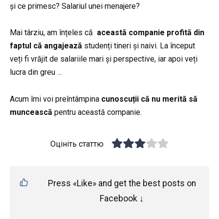
și ce primesc? Salariul unei menajere?
Mai târziu, am înțeles că
această companie profită din
faptul că angajează
studenți tineri și naivi. La început
veți fi vrăjit de salariile mari și perspective, iar apoi veți
lucra din greu …
Acum îmi voi preîntâmpina
cunoscuții că nu merită să
muncească
pentru această companie.
Оцініть статтю
Press «Like» and get the best posts on
Facebook ↓