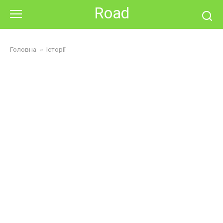
Skip
Road
to
content
Головна
»
Історії