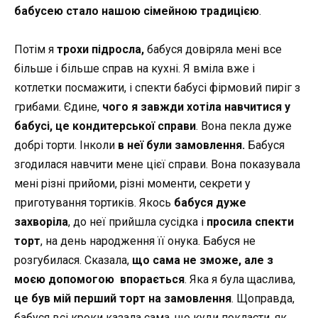
бабусею стало нашою сімейною традицією
.
Потім я
трохи підросла,
бабуся довіряла мені все
більше і більше справ на кухні. Я вміла вже і
котлетки посмажити, і спекти бабусі фірмовий пиріг з
грибами. Єдине,
чого я завжди хотіла навчитися у
бабусі, це
кондитерської справи
. Вона пекла дуже
добрі торти. Інколи
в неї були замовлення.
Бабуся
згодилася навчити мене цієї справи. Вона показувала
мені різні прийоми, різні моменти, секрети у
приготування тортиків. Якось
бабуся дуже
захворіла
, до неї прийшла сусідка і
просила спекти
торт
, на день народження її онука. Бабуся не
розгубилася. Сказала,
що сама не зможе, але з
моєю допомогою впорається
. Яка я була щаслива,
це був мій перший торт на замовлення
. Щоправда,
бабуся всі кроки казала сама, що куди покласти, як