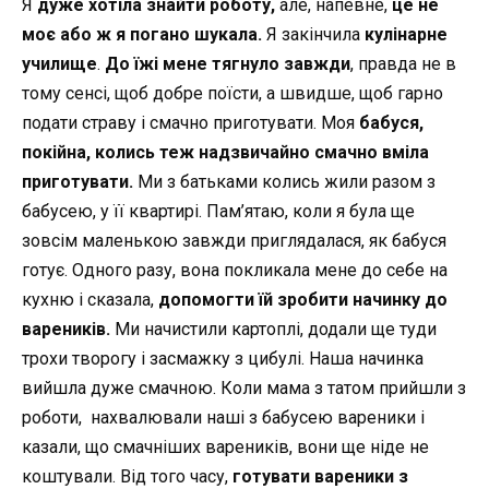
Я
дуже хотіла знайти роботу,
але, напевне,
це не
моє або ж я погано шукала.
Я закінчила
кулінарне
училище
.
До їжі мене тягнуло завжди
, правда не в
тому сенсі, щоб добре поїсти, а швидше, щоб гарно
подати страву і смачно приготувати. Моя
бабуся,
покійна, колись теж надзвичайно смачно вміла
приготувати.
Ми з батьками колись жили разом з
бабусею, у її квартирі. Пам’ятаю, коли я була ще
зовсім маленькою завжди приглядалася, як бабуся
готує. Одного разу, вона покликала мене до себе на
кухню і сказала,
допомогти їй зробити начинку до
вареників.
Ми начистили картоплі, додали ще туди
трохи творогу і засмажку з цибулі. Наша начинка
вийшла дуже смачною. Коли мама з татом прийшли з
роботи, нахвалювали наші з бабусею вареники і
казали, що смачніших вареників, вони ще ніде не
коштували. Від того часу,
готувати вареники з