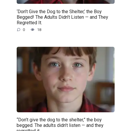
‘Don’t Give the Dog to the Shelter,’ the Boy
Begged! The Adults Didn’t Listen — and They
Regretted It.
0
18
“Don’t give the dog to the shelter,” the boy
begged. The adults didn’t listen — and they
regretted it.