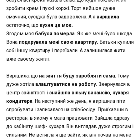
зробити крем і пухкі коржі. Торт вийшов дуже
смачний, сусідка була задоволена. А я
вирішила
остаточно, що
кухня це моє.
Згодом моя
бабуся померла.
Як же мені було шкода.
Вона
подарувала мені свою квартиру.
Батьки купили
собі іншу квартиру і переїхали. А залишилася жити
вже своєму житлі.
Вирішила, що
на життя буду заробляти сама.
Тому
дуже хотіла
влаштуватися на роботу.
Звернулася в
центр зайнятості і
знайшла вільну вакансію, кухаря
кондитера
. На наступний же день, я вирішила піти
спробувати і записалася на співбесіду. Приїхавши в
ресторан, в якому я мала працювати. Зайшла одразу
до кабінету шеф- кухаря. Він виглядав дуже строгим і
сильним. Не встигла я ще зайти, як він почав на мене