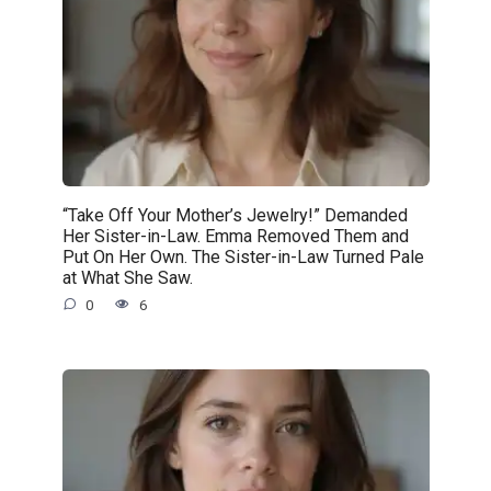
“Take Off Your Mother’s Jewelry!” Demanded
Her Sister-in-Law. Emma Removed Them and
Put On Her Own. The Sister-in-Law Turned Pale
at What She Saw.
0
6