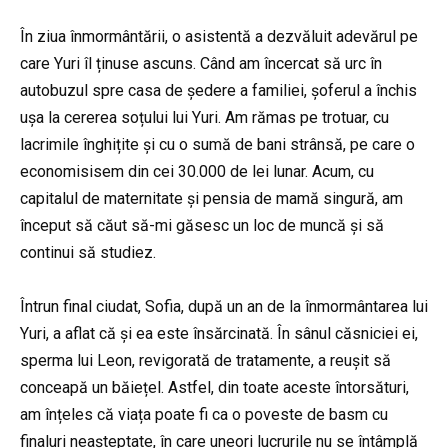
În ziua înmormântării, o asistentă a dezvăluit adevărul pe
care Yuri îl ținuse ascuns. Când am încercat să urc în
autobuzul spre casa de ședere a familiei, șoferul a închis
ușa la cererea soțului lui Yuri. Am rămas pe trotuar, cu
lacrimile înghițite și cu o sumă de bani strânsă, pe care o
economisisem din cei 30.000 de lei lunar. Acum, cu
capitalul de maternitate și pensia de mamă singură, am
început să căut să-mi găsesc un loc de muncă și să
continui să studiez.
Întrun final ciudat, Sofia, după un an de la înmormântarea lui
Yuri, a aflat că și ea este însărcinată. În sânul căsniciei ei,
sperma lui Leon, revigorată de tratamente, a reușit să
conceapă un băiețel. Astfel, din toate aceste întorsături,
am înțeles că viața poate fi ca o poveste de basm cu
finaluri neașteptate, în care uneori lucrurile nu se întâmplă