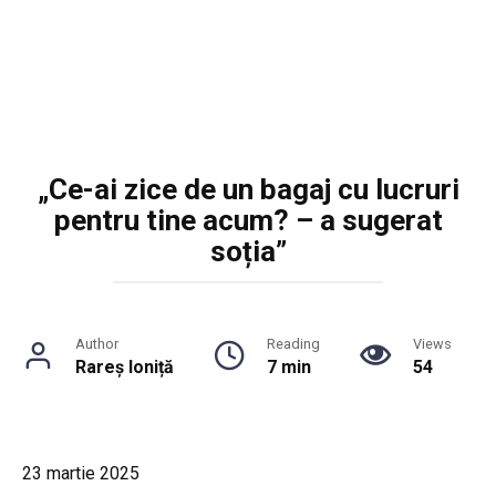
„Ce-ai zice de un bagaj cu lucruri
pentru tine acum? – a sugerat
soția”
Author
Reading
Views
Rareș Ioniță
7 min
54
23 martie 2025