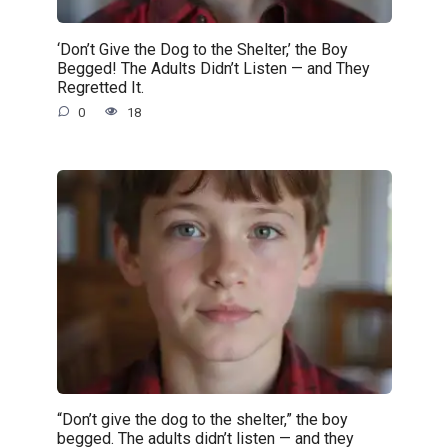
‘Don’t Give the Dog to the Shelter,’ the Boy
Begged! The Adults Didn’t Listen — and They
Regretted It.
0
18
“Don’t give the dog to the shelter,” the boy
begged. The adults didn’t listen — and they