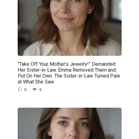
“Take Off Your Mother’s Jewelry!” Demanded
Her Sister-in-Law. Emma Removed Them and
Put On Her Own. The Sister-in-Law Turned Pale
at What She Saw.
0
6