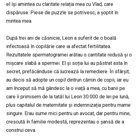
el își amintea cu claritate relația mea cu Vlad, care
dispăruse. Piese de puzzle se potrivesc, a șoptit în
mintea mea.
După trei ani de căsnicie, Leon a suferit de o boală
infectoasă în copilărie care ia afectat fertilitatea.
Rezultatele spermatogramei arătau o cantitate redusă și o
mișcare slabă a spermei. El și soția lui au păstrat asta în
secret, prefăcânduse că lucrează la remediere. În sfârșit,
au decis să adopte un copil dintrun cămin de copii, iar eu
am început să mă gândesc la o viață a mea, cu banii pe
care îi primisem de la tatăl lui Leon 30.000 de lei pe lună,
plus capitalul de maternitate și indemnizația pentru mame
singure. Erau sume mici pentru un avocat, dar pentru mine,
crescută în familie modestă, reprezentau o șansă de a
construi ceva.