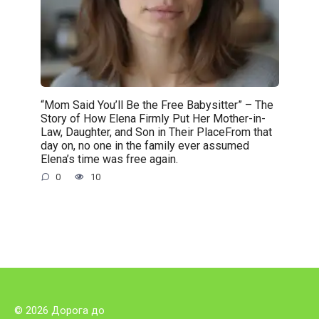
“Mom Said You’ll Be the Free Babysitter” – The
Story of How Elena Firmly Put Her Mother-in-
Law, Daughter, and Son in Their PlaceFrom that
day on, no one in the family ever assumed
Elena’s time was free again.
0
10
© 2026 Дорога до