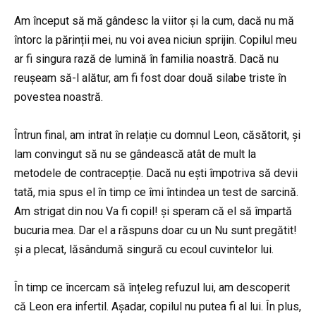
Am început să mă gândesc la viitor și la cum, dacă nu mă
întorc la părinții mei, nu voi avea niciun sprijin. Copilul meu
ar fi singura rază de lumină în familia noastră. Dacă nu
reușeam să-l alătur, am fi fost doar două silabe triste în
povestea noastră.
Întrun final, am intrat în relație cu domnul Leon, căsătorit, și
lam convingut să nu se gândească atât de mult la
metodele de contracepție. Dacă nu ești împotriva să devii
tată, mia spus el în timp ce îmi întindea un test de sarcină.
Am strigat din nou Va fi copil! și speram că el să împartă
bucuria mea. Dar el a răspuns doar cu un Nu sunt pregătit!
și a plecat, lăsândumă singură cu ecoul cuvintelor lui.
În timp ce încercam să înțeleg refuzul lui, am descoperit
că Leon era infertil. Așadar, copilul nu putea fi al lui. În plus,