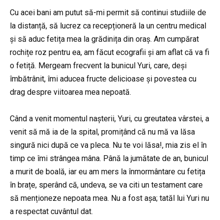
Cu acei bani am putut să-mi permit să continui studiile de
la distanță, să lucrez ca recepționeră la un centru medical
și să aduc fetița mea la grădinița din oraș. Am cumpărat
rochițe roz pentru ea, am făcut ecografii și am aflat că va fi
o fetiță. Mergeam frecvent la bunicul Yuri, care, deși
îmbătrânit, îmi aducea fructe delicioase și povestea cu
drag despre viitoarea mea nepoată.
Când a venit momentul nașterii, Yuri, cu greutatea vârstei, a
venit să mă ia de la spital, promițând că nu mă va lăsa
singură nici după ce va pleca. Nu te voi lăsa!, mia zis el în
timp ce îmi strângea mâna. Până la jumătate de an, bunicul
a murit de boală, iar eu am mers la înmormântare cu fetița
în brațe, sperând că, undeva, se va citi un testament care
să menționeze nepoata mea. Nu a fost așa; tatăl lui Yuri nu
a respectat cuvântul dat.