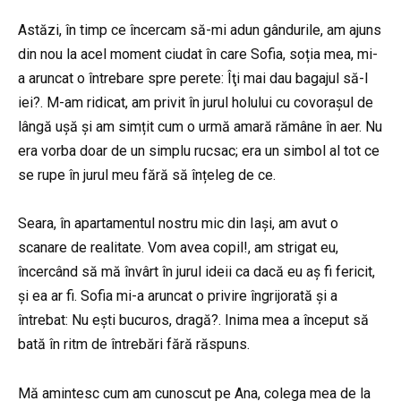
Astăzi, în timp ce încercam să-mi adun gândurile, am ajuns
din nou la acel moment ciudat în care Sofia, soția mea, mi-
a aruncat o întrebare spre perete: Îţi mai dau bagajul să-l
iei?. M-am ridicat, am privit în jurul holului cu covorașul de
lângă ușă și am simțit cum o urmă amară rămâne în aer. Nu
era vorba doar de un simplu rucsac; era un simbol al tot ce
se rupe în jurul meu fără să înțeleg de ce.
Seara, în apartamentul nostru mic din Iași, am avut o
scanare de realitate. Vom avea copil!, am strigat eu,
încercând să mă învârt în jurul ideii ca dacă eu aș fi fericit,
și ea ar fi. Sofia mi-a aruncat o privire îngrijorată și a
întrebat: Nu ești bucuros, dragă?. Inima mea a început să
bată în ritm de întrebări fără răspuns.
Mă amintesc cum am cunoscut pe Ana, colega mea de la