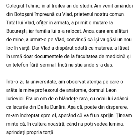
Colegiul Tehnic, în al treilea an de studii. Am venit amândoi
din Botoșani împreună cu Vlad, prietenul nostru comun.
Tatăl lui Vlad, ofițer în armată, a primit o mutare la
București, iar familia lui s-a relocat. Anca, care era alături
de mine, a urmat-o pe Vlad, convinsă că își va găsi un nou
loc în viață. Dar Vlad a dispărut odată cu mutarea; a lăsat
în urmă doar documentele de la facultatea de medicină și
un telefon fără semnal. Încă nu știu unde s-a dus.
Într-o zi, la universitate, am observat atenția pe care o
arăta la mine profesorul de anatomie, domnul Leon
Iurievici. Era un om de o blândețe rară, cu ochii lui adânci
ca lacurile din Delta Dunării. Așa că, poate din disperare,
m-am îndreptat spre el, sperând că va fi un sprijin. Țineam
minte că, în cultura noastră, când nu poți vedea lumina,
aprindeți propria torță.