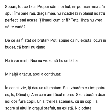
Separi, tot ce faci. Propui sămi iei fiul, iar pe fiica mea săi
spui: Îmi pare rău, draga mea, nu încadrezi în planul nostru
perfect, stai acasă. Țiimagi cum ar fi? Teta Ilinca nu vrea
să te vadă?
De ce aa fi atât de brutal? Poți spune că nu există locuri în
buget, că banii nu ajung
Nu îi voi minți. Nici nu vreau să fiu un tâlhar.
Mihăiță a tăcut, apoi a continuat:
În concluzie, îți dau un ultimatum. Sau zburăm cu toți patru
eu, tu, Dănuț și Ana cum am făcut mereu. Sau zburăm doar
noi doi, fără copii. Un al treilea scenariu, cu un copil la
soare și altul în orașul prăfuit, nu există. Niciodată.