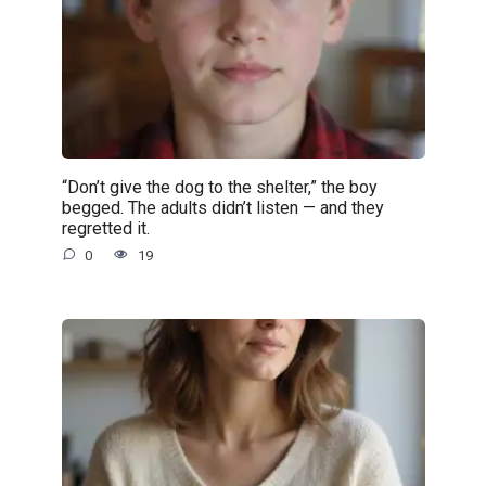
“Don’t give the dog to the shelter,” the boy
begged. The adults didn’t listen — and they
regretted it.
0
19