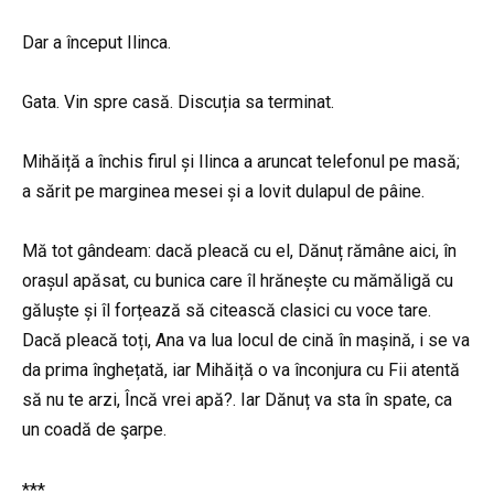
Dar a început Ilinca.
Gata. Vin spre casă. Discuția sa terminat.
Mihăiță a închis firul și Ilinca a aruncat telefonul pe masă;
a sărit pe marginea mesei și a lovit dulapul de pâine.
Mă tot gândeam: dacă pleacă cu el, Dănuț rămâne aici, în
orașul apăsat, cu bunica care îl hrănește cu mămăligă cu
găluște și îl forțează să citească clasici cu voce tare.
Dacă pleacă toți, Ana va lua locul de cină în mașină, i se va
da prima înghețată, iar Mihăiță o va înconjura cu Fii atentă
să nu te arzi, Încă vrei apă?. Iar Dănuț va sta în spate, ca
un coadă de şarpe.
***