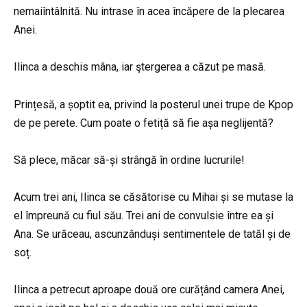
nemaiîntâlnită. Nu intrase în acea încăpere de la plecarea
Anei.
Ilinca a deschis mâna, iar ştergerea a căzut pe masă.
Prințesă, a șoptit ea, privind la posterul unei trupe de Kpop
de pe perete. Cum poate o fetiță să fie așa neglijentă?
Să plece, măcar să-și strângă în ordine lucrurile!
Acum trei ani, Ilinca se căsătorise cu Mihai și se mutase la
el împreună cu fiul său. Trei ani de convulsie între ea și
Ana. Se urăceau, ascunzânduși sentimentele de tatăl și de
soț.
Ilinca a petrecut aproape două ore curățând camera Anei,