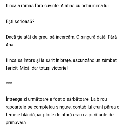
Ilinca a rămas fără cuvinte. A atins cu ochii inima lui.
Ești serioasă?
Dacă ţie atât de greu, să încercăm. O singură dată. Fără
Ana.
Ilinca sa întors și ia sărit în brațe, ascunzând un zâmbet
fericit. Mică, dar totuși victorie!
***
Întreaga zi următoare a fost o sărbătoare. La birou
rapoartele se completau singure, contabilul crunt părea o
femeie blândă, iar ploile de afară erau ca picăturile de
primăvară.