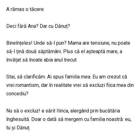
A rămas o tăcere.
Deci fără Ana? Dar cu Dănuț?
Bineînțeles! Unde să-l pun? Mama are tensiune, nu poate
să-l țină două săptămâni. Plus că el așteaptă mare, a
învățat să înoate abia anul trecut
Stai, să clarificăm. Ai spus familia mea. Eu am crezut că
vrei romantism, dar în realitate vrei să excluzi fiica mea din
concediu?
Nu să o excluz! a sărit Ilinca, alergând prin bucătăria
înghesuită. Doar o dată să mergem cu familia noastră: eu,
tu și Dănuț.