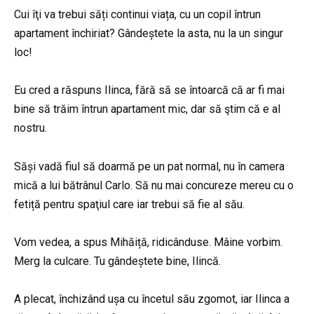
Cui îţi va trebui săți continui viața, cu un copil întrun
apartament închiriat? Gândeștete la asta, nu la un singur
loc!
Eu cred a răspuns Ilinca, fără să se întoarcă că ar fi mai
bine să trăim întrun apartament mic, dar să ştim că e al
nostru.
Săși vadă fiul să doarmă pe un pat normal, nu în camera
mică a lui bătrânul Carlo. Să nu mai concureze mereu cu o
fetiță pentru spaţiul care iar trebui să fie al său.
Vom vedea, a spus Mihăiță, ridicânduse. Mâine vorbim.
Merg la culcare. Tu gândeștete bine, Ilincă.
A plecat, închizând ușa cu încetul său zgomot, iar Ilinca a