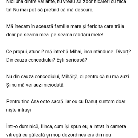
Nici una dintre variante, nu vreau să zbor nicăieri cu fiica
ta! Nu mai pot să pretind că mă descurc.
Mă înecam în această familie mare și fericită care trăia
doar pe seama mea, pe seama răbdării mele!
Ce propui, atunci? mă întrebă Mihai, încruntânduse. Divorț?
Din cauza concediului? Ești serioasă?
Nu din cauza concediului, Mihăiță, ci pentru că nu mă auzi.
Și nu mă vei auzi niciodată.
Pentru tine Ana este sacră. Iar eu cu Dănuț suntem doar
niște intruși
Într-o duminică, Ilinca, cum își spun eu, a intrat în camera
vitregă cu găleată și mop dezordinea era din nou