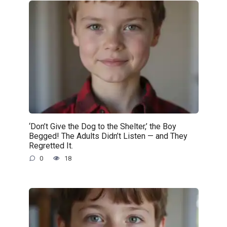
‘Don’t Give the Dog to the Shelter,’ the Boy
Begged! The Adults Didn’t Listen — and They
Regretted It.
0
18