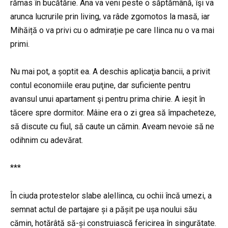
rămas în bucătărie. Ana va veni peste o săptămână, îşi va
arunca lucrurile prin living, va râde zgomotos la masă, iar
Mihăiță o va privi cu o admirație pe care Ilinca nu o va mai
primi.
Nu mai pot, a șoptit ea. A deschis aplicaţia bancii, a privit
contul economiile erau puţine, dar suficiente pentru
avansul unui apartament şi pentru prima chirie. A ieșit în
tăcere spre dormitor. Mâine era o zi grea să împacheteze,
să discute cu fiul, să caute un cămin. Aveam nevoie să ne
odihnim cu adevărat.
***
În ciuda protestelor slabe aleIlinca, cu ochii încă umezi, a
semnat actul de partajare și a pășit pe ușa noului său
cămin, hotărâtă să-și construiască fericirea în singurătate.