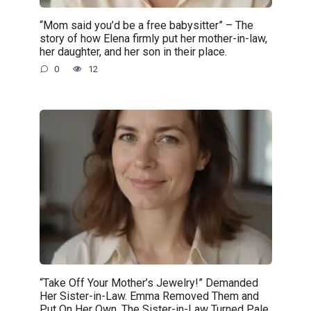
“Mom said you’d be a free babysitter” – The
story of how Elena firmly put her mother-in-law,
her daughter, and her son in their place.
0
12
“Take Off Your Mother’s Jewelry!” Demanded
Her Sister-in-Law. Emma Removed Them and
Put On Her Own. The Sister-in-Law Turned Pale