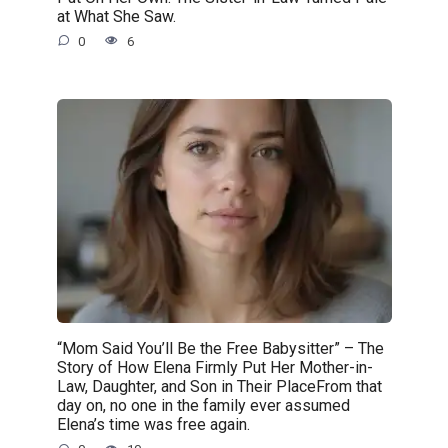
at What She Saw.
0
6
“Mom Said You’ll Be the Free Babysitter” – The
Story of How Elena Firmly Put Her Mother-in-
Law, Daughter, and Son in Their PlaceFrom that
day on, no one in the family ever assumed
Elena’s time was free again.