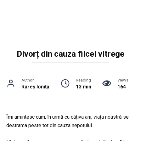
Divorț din cauza fiicei vitrege
Author
Reading
Views
Rareș Ioniță
13 min
164
Îmi amintesc cum, în urmă cu câțiva ani, viața noastră se
destrama peste tot din cauza nepotului.