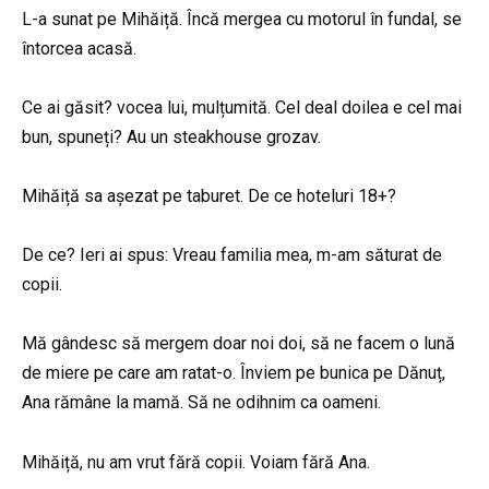
L-a sunat pe Mihăiță. Încă mergea cu motorul în fundal, se
întorcea acasă.
Ce ai găsit? vocea lui, mulțumită. Cel deal doilea e cel mai
bun, spuneți? Au un steakhouse grozav.
Mihăiță sa așezat pe taburet. De ce hoteluri 18+?
De ce? Ieri ai spus: Vreau familia mea, m-am săturat de
copii.
Mă gândesc să mergem doar noi doi, să ne facem o lună
de miere pe care am ratat-o. Înviem pe bunica pe Dănuț,
Ana rămâne la mamă. Să ne odihnim ca oameni.
Mihăiță, nu am vrut fără copii. Voiam fără Ana.