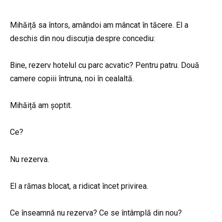
Mihăiță sa întors, amândoi am mâncat în tăcere. El a
deschis din nou discuția despre concediu:
Bine, rezerv hotelul cu parc acvatic? Pentru patru. Două
camere copiii întruna, noi în cealaltă.
Mihăiță am șoptit.
Ce?
Nu rezerva.
El a rămas blocat, a ridicat încet privirea.
Ce înseamnă nu rezerva? Ce se întâmplă din nou?