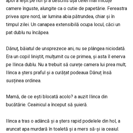
apoi a ieșit pe hol și a deschis ușa celei mai micuțe
camere înguste, alungite ca o cutie de papetărie. Fereastra
privea spre nord, iar lumina abia pătrundea, chiar și în
timpul zilei. Un canapea extensibilă ocupa locul, căci un
pat dublu nu încăpea.
Dănuț, băiatul de unsprezece ani, nu se plângea niciodată.
Era un copil liniștit, mulțumit cu ce primea, și asta îl enerva
pe Ilinca dublu. Nu a trebuit să curețe camera lui prea mult;
Ilinca a șters praful și a curățat podeaua Dănuț însă
susținea ordinea.
Mamă, de ce ești blocată acolo? a auzit Ilinca din
bucătărie. Ceainicul a început să șuieră.
Ilinca a tras o adâncă și a șters rapid podelele din hol, a
aruncat apa murdară în toaletă și a mers să-și ia ceaiul.