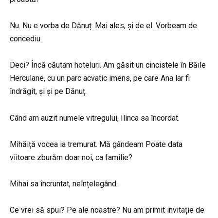
Nu. Nu e vorba de Dănuț. Mai ales, și de el. Vorbeam de
concediu.
Deci? Încă căutam hoteluri. Am găsit un cincistele în Băile
Herculane, cu un parc acvatic imens, pe care Ana lar fi
îndrăgit, și și pe Dănuț.
Când am auzit numele vitregului, Ilinca sa încordat.
Mihăiță vocea ia tremurat. Mă gândeam Poate data
viitoare zburăm doar noi, ca familie?
Mihai sa încruntat, neînțelegând.
Ce vrei să spui? Pe ale noastre? Nu am primit invitație de