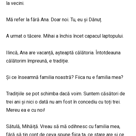
la vecini.
Mă refer la fără Ana. Doar noi. Tu, eu și Dănuț.
A urmat o tăcere. Mihai a închis încet capacul laptopului.
Ilincă, Ana are vacanță, așteaptă călătoria. Întotdeauna
călătorim împreună, e tradiție.
Și ce înseamnă familia noastră? Fiica nu e familia mea?
Tradițiile se pot schimba dacă voim. Suntem căsători de
trei ani și nici o dată nu am fost în concediu cu toți trei.
Mereu ea e cu noi!
Sătulă, Mihăiță. Vreau să mă odihnesc cu familia mea,
fără să țin cont de ceva spune fiica ta, ce stare are și ce