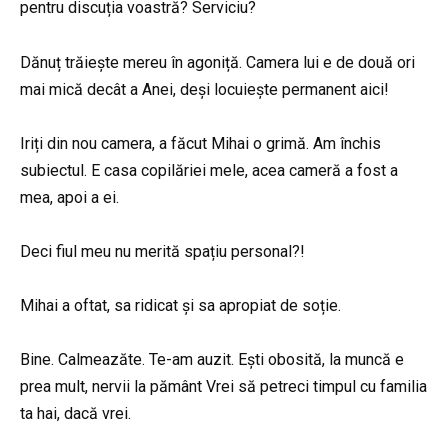
pentru discuția voastră? Serviciu?
Dănuț trăiește mereu în agoniță. Camera lui e de două ori
mai mică decât a Anei, deși locuiește permanent aici!
Iriți din nou camera, a făcut Mihai o grimă. Am închis
subiectul. E casa copilăriei mele, acea cameră a fost a
mea, apoi a ei.
Deci fiul meu nu merită spațiu personal?!
Mihai a oftat, sa ridicat și sa apropiat de soție.
Bine. Calmeazăte. Te-am auzit. Ești obosită, la muncă e
prea mult, nervii la pământ Vrei să petreci timpul cu familia
ta hai, dacă vrei.