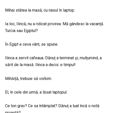
Mihai stătea la masă, cu nasul în laptop.
Ia loc, Ilincă, nu a ridicat privirea. Mă gândesc la vacanță.
Turcia sau Egiptul?
În Egipt e ceva vânt, se spune.
Ilinca a servit cafeaua. Dănuț a terminat și, mulțumind, a
sărit de la masă. Ilinca a decis: e timpul!
Mihăiță, trebuie să vorbim.
El, în cele din urmă, a lăsat laptopul.
Ce ton grav? Ce sa întâmplat? Dănuț a luat încă o notă
proastă?