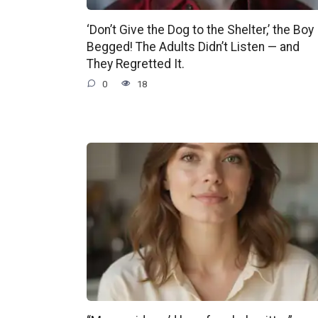
‘Don’t Give the Dog to the Shelter,’ the Boy
Begged! The Adults Didn’t Listen — and
They Regretted It.
0
18