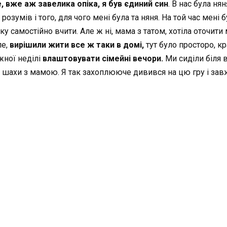
, вже аж завелика опіка, я був єдиний син
. В нас була ня
розумів і того, для чого мені була та няня. На той час мені 
у самостійно вчити. Але ж ні, мама з татом, хотіла оточити
е,
вирішили жити все ж таки в домі,
тут було просторо, к
жної неділі
влаштовувати сімейні вечори.
Ми сиділи біля в
ти шахи з мамою. Я так захоплююче дивився на цю гру і завжд