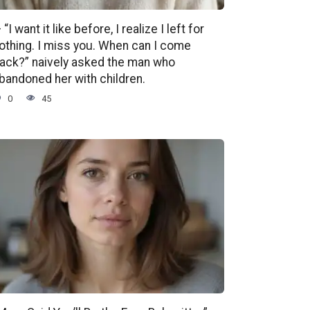
 “I want it like before, I realize I left for
othing. I miss you. When can I come
ack?” naively asked the man who
bandoned her with children.
0
45