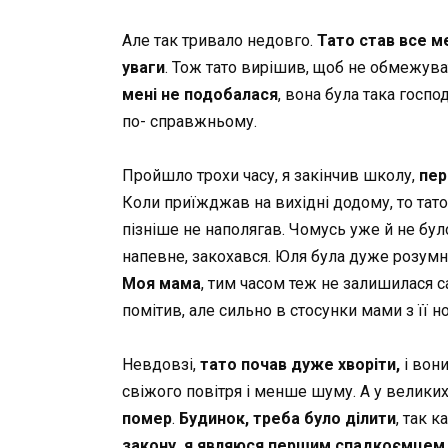
Але так тривало недовго.
Тато став все м
уваги
. Тож тато вирішив, щоб не обмежува
мені не подобалася
, вона була така госпо
по- справжньому.
Пройшло трохи часу, я закінчив школу,
пере
Коли приїжджав на вихідні додому, то тато 
пізніше не наполягав. Чомусь уже й не бу
напевне, закохався. Юля була дуже розумна
Моя мама
, тим часом теж не залишилася с
помітив, але сильно в стосунки мами з її н
Невдовзі,
тато почав дуже хворіти,
і вон
свіжого повітря і менше шуму. А у великих 
помер
.
Будинок, треба було ділити
, так к
закону, я являюся першим спадкоємцем