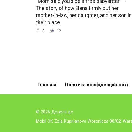
“Mom said you’d be a free babysitter” –
The story of how Elena firmly put her
mother-in-law, her daughter, and her son in
their place.
0
12
Головна
Політика конфіденційності
© 2026 Дорога до
Mobil OK Zoia Kupriianova Woronicza 80/82, Wa