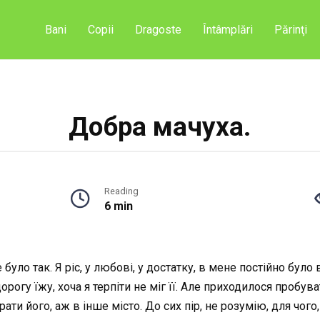
Bani
Copii
Dragoste
Întâmplări
Părinţi
Добра мачуха.
Reading
6 min
 було так. Я ріс, у любові, у достатку, в мене постійно бул
орогу їжу, хоча я терпіти не міг її. Але приходилося пробув
ати його, аж в інше місто. До сих пір, не розумію, для чого