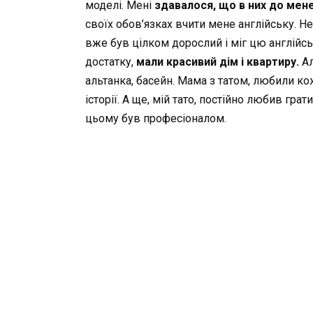
моделі. Мені
здавалося, що в них до мене
своїх обов’язках вчити мене англійську. Не 
вже був цілком дорослий і міг цю англійськ
достатку,
мали красивий дім і квартиру.
Ал
альтанка, басейн. Мама з татом, любили ко
історії. А ще, мій тато, постійно любив гра
цьому був професіоналом.