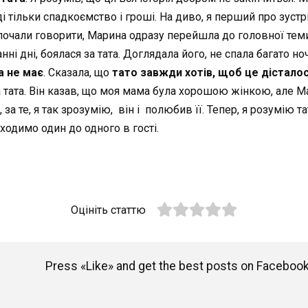
ді тільки спадкоємство і гроші. На диво, я перший про зуст
 почали говорити, Марина одразу перейшла до головної тем
ні дні, боялася за тата. Доглядала його, не спала багато но
а не має
. Сказала, що
тато завжди хотів, щоб це дісталос
а тата. Він казав, що моя мама була хорошою жінкою, але Ма
а те, я так зрозумію, він і полюбив її. Тепер, я розумію та
 ходимо один до одного в гості.
Оцініть статтю
Press «Like» and get the best posts on Facebook