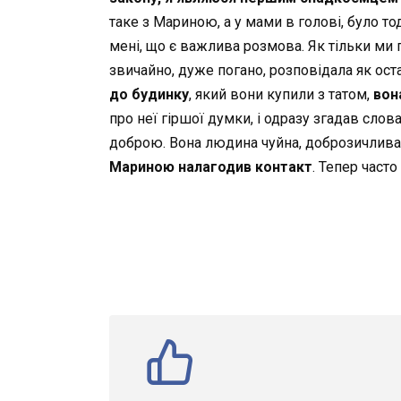
таке з Мариною, а у мами в голові, було то
мені, що є важлива розмова. Як тільки ми
звичайно, дуже погано, розповідала як остан
до будинку
, який вони купили з татом,
вон
про неї гіршої думки, і одразу згадав слов
доброю. Вона людина чуйна, доброзичлива, з
Мариною налагодив контакт
. Тепер часто