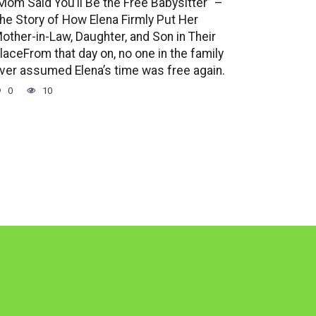
Mom Said You’ll Be the Free Babysitter” –
he Story of How Elena Firmly Put Her
other-in-Law, Daughter, and Son in Their
laceFrom that day on, no one in the family
ver assumed Elena’s time was free again.
0
10