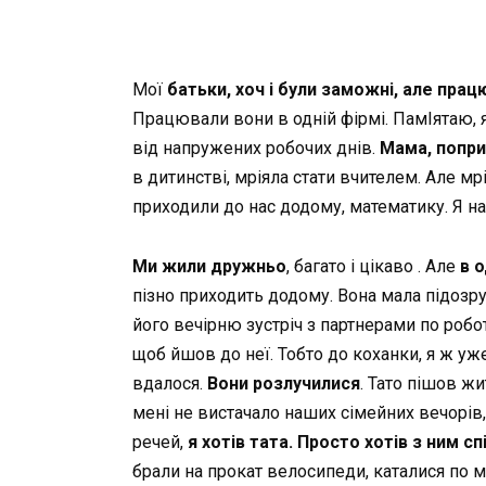
Мої
батьки, хоч і були заможні, але пра
Працювали вони в одній фірмі. ПамIятаю, як
від напружених робочих днів.
Мама, попри
в дитинстві, мріяла стати вчителем. Але мрі
приходили до нас додому, математику. Я на
Ми жили дружньо
, багато і цікаво . Але
в о
пізно приходить додому. Вона мала підозру,
його вечірню зустріч з партнерами по роботі.
щоб йшов до неї. Тобто до коханки, я ж уж
вдалося.
Вони розлучилися
. Тато пішов ж
мені не вистачало наших сімейних вечорів, 
речей,
я хотів тата. Просто хотів з ним сп
брали на прокат велосипеди, каталися по мі