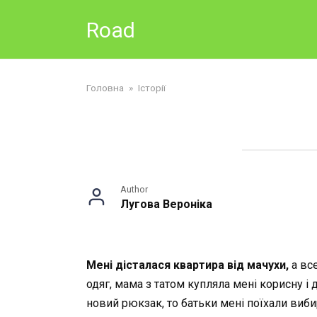
Skip
Road
to
content
Головна
»
Історії
Author
Лугова Вероніка
Мені дісталася квартира від мачухи,
а все
одяг, мама з татом купляла мені корисну і д
новий рюкзак, то батьки мені поїхали вибир