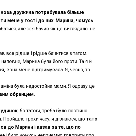
 нова
дружина потребувала більше
ти мене у гості до них
.
Марина, чомусь
обатися, але ж я бачив як це виглядало, не
ав все рідше і рідше бачитися з татом.
 напевне, Марина була його проти. Та я й
ся,
вона мене підтримувала. Я, чесно, то
заміна була недостойна мами. Я одразу це
овим обранцем.
будинок
, бо татові, треба було постійно
и. Пройшло трохи часу, я дізнаюся, що
тато
ов до Марини і казав за те, що по
 Мені було чомусь неприємно говорити про