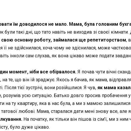
цювати їм доводилося не мало.
Мама, була головним
бухг
 були такі дні, що тато навіть не виходив зі своєї кімнати.
 свою основну роботу, займалася ще репетиторством
, 
я її не здійснилася, хоча чому не здіснилася, може частково 
віть інколи сам слухав, як вона цікаво може подати завдан
дин момент, ніби все обірвалося.
Я почав чути вічні сканд
 на те, що він їй зраджує. Якось я бачив, як мама, відправл
 Після тієї зустрічі, вони розійшлися. Я чув,
як мама казала
е, розумів усю ситуацію. Батько довго просив пробачення у 
ити на ту квартиру, яка в нас була, а ми з мамою залишилис
татової любові. Мама, старалася дати мені знову все, але 
ілкування.
На початку, як тільки він пішов із сім’ї, ми з н
сту, було дуже цікаво.