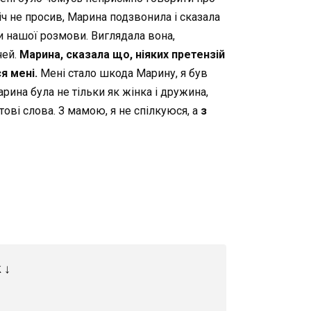
річ не просив, Марина подзвонила і сказала
и нашої розмови. Виглядала вона,
чей.
Марина, сказала що, ніяких претензій
я мені.
Мені стало шкода Марину, я був
рина була не тільки як жінка і дружина,
тові слова. З мамою, я не спілкуюся, а
з
 ↓