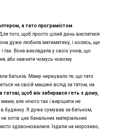
алтером, а тато програмістом
.
 Для того, щоб просто цілий день виспатися
вона дуже любила матиматику, і колись, ще
і так. Вона викладала у своїх учнів, що
ня, або навчити чомусь новому.
али батьків. Маму нервувало те, що тато
яється на своїй машині вслід за татом, на
 татові, щоб він забирався геть з дому,
мами, але нічого так і вирішити не
я в будинку. Я дуже сумував за батьком,
я не хотів цих банальних матеріальних
им часто здзвонювалися. Їздили на морозиво,