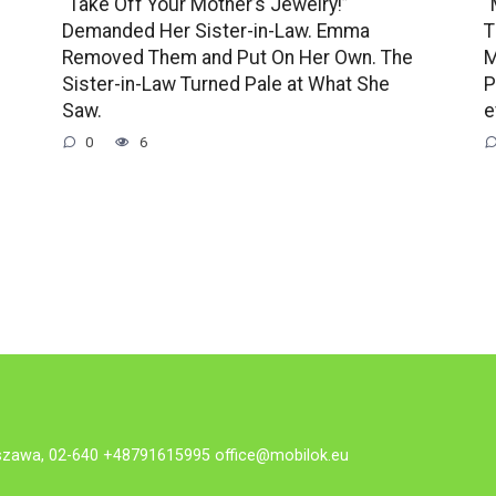
“Take Off Your Mother’s Jewelry!”
“
Demanded Her Sister-in-Law. Emma
T
Removed Them and Put On Her Own. The
M
Sister-in-Law Turned Pale at What She
P
Saw.
e
0
6
rszawa, 02-640 +48791615995
office@mobilok.eu