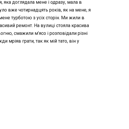
ня, яка доглядала мене і одразу, мала в
було вже чотирнадцять років, як на мене, я
 мене турботою з усіх сторін. Ми жили в
расивий ремонт. На вулиці стояла красива
огню, смажили м’ясо і розповідали різні
и мріяв грати, так як мій тато, він у