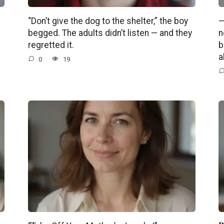
“Don’t give the dog to the shelter,” the boy
—
begged. The adults didn’t listen — and they
n
regretted it.
b
a
0
19