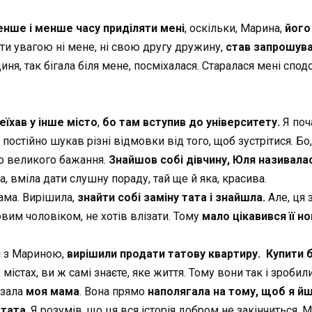
енше і менше часу приділяти мені
, оскільки, Марина,
його
ти увагою ні мене, ні свою другу дружину,
став запрошува
диня, так бігала біля мене, посміхалася. Старалася мені спод
їхав у інше місто
,
бо там вступив до університету.
Я поч
постійно шукав різні відмовки від того, щоб зустрітися. Бо,
ло великого бажання.
Знайшов собі дівчину, Юля називала
, вміла дати слушну пораду, тай ще й яка, красива.
ама. Вирішила,
знайти собі заміну тата і знайшла.
Але, ця 
овим чоловіком, не хотів влізати. Тому
мало цікавився її н
и з Мариною,
вирішили продати татову квартиру. Купити
містах, ви ж самі знаєте, яке життя. Тому вони так і зробил
азала
моя мама
. Вона прямо
наполягала на тому, щоб я йш
 тата
. Я розумів, що ця вся історія добром не закінчиться.