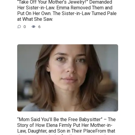
“Take Off Your Mother’s Jewelry!” Demanded
Her Sister-in-Law. Emma Removed Them and
Put On Her Own. The Sister-in-Law Turned Pale
at What She Saw.
0
6
“Mom Said You’ll Be the Free Babysitter” – The
Story of How Elena Firmly Put Her Mother-in-
Law, Daughter, and Son in Their PlaceFrom that