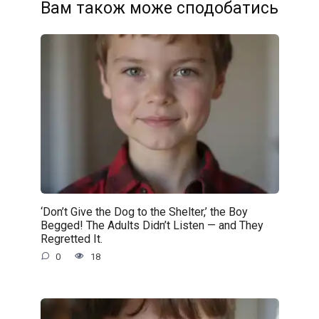
Вам також може сподобатись
‘Don’t Give the Dog to the Shelter,’ the Boy
Begged! The Adults Didn’t Listen — and They
Regretted It.
0
18