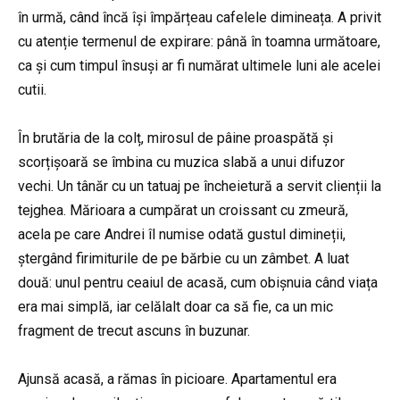
în urmă, când încă își împărțeau cafelele dimineața. A privit
cu atenție termenul de expirare: până în toamna următoare,
ca și cum timpul însuși ar fi numărat ultimele luni ale acelei
cutii.
În brutăria de la colț, mirosul de pâine proaspătă și
scorțișoară se îmbina cu muzica slabă a unui difuzor
vechi. Un tânăr cu un tatuaj pe încheietură a servit clienții la
tejghea. Mărioara a cumpărat un croissant cu zmeură,
acela pe care Andrei îl numise odată gustul dimineții,
ștergând firimiturile de pe bărbie cu un zâmbet. A luat
două: unul pentru ceaiul de acasă, cum obișnuia când viața
era mai simplă, iar celălalt doar ca să fie, ca un mic
fragment de trecut ascuns în buzunar.
Ajunsă acasă, a rămas în picioare. Apartamentul era