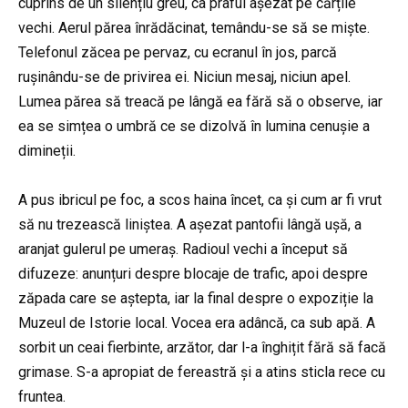
cuprins de un silențiu greu, ca praful așezat pe cărțile
vechi. Aerul părea înrădăcinat, temându-se să se miște.
Telefonul zăcea pe pervaz, cu ecranul în jos, parcă
rușinându-se de privirea ei. Niciun mesaj, niciun apel.
Lumea părea să treacă pe lângă ea fără să o observe, iar
ea se simțea o umbră ce se dizolvă în lumina cenușie a
dimineții.
A pus ibricul pe foc, a scos haina încet, ca și cum ar fi vrut
să nu trezească liniștea. A așezat pantofii lângă ușă, a
aranjat gulerul pe umeraș. Radioul vechi a început să
difuzeze: anunțuri despre blocaje de trafic, apoi despre
zăpada care se aștepta, iar la final despre o expoziție la
Muzeul de Istorie local. Vocea era adâncă, ca sub apă. A
sorbit un ceai fierbinte, arzător, dar l-a înghițit fără să facă
grimase. S-a apropiat de fereastră și a atins sticla rece cu
fruntea.