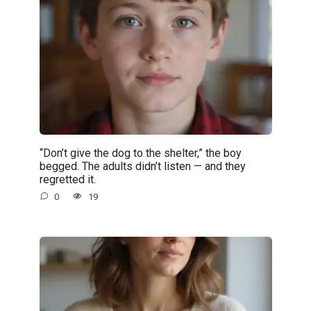
“Don’t give the dog to the shelter,” the boy
begged. The adults didn’t listen — and they
regretted it.
0
19