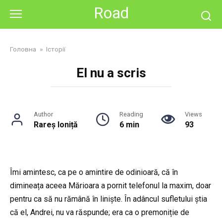
Skip
Road
to
content
Головна
»
Історії
El nu a scris
Author
Reading
Views
Rareș Ioniță
6 min
93
Îmi amintesc, ca pe o amintire de odinioară, că în
dimineața aceea Mărioara a pornit telefonul la maxim, doar
pentru ca să nu rămână în liniște. În adâncul sufletului știa
că el, Andrei, nu va răspunde; era ca o premoniție de