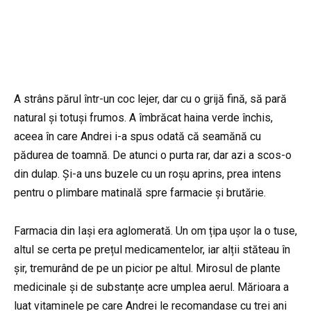
A strâns părul într-un coc lejer, dar cu o grijă fină, să pară
natural și totuși frumos. A îmbrăcat haina verde închis,
aceea în care Andrei i-a spus odată că seamănă cu
pădurea de toamnă. De atunci o purta rar, dar azi a scos-o
din dulap. Și-a uns buzele cu un roșu aprins, prea intens
pentru o plimbare matinală spre farmacie și brutărie.
Farmacia din Iași era aglomerată. Un om țipa ușor la o tuse,
altul se certa pe prețul medicamentelor, iar alții stăteau în
șir, tremurând de pe un picior pe altul. Mirosul de plante
medicinale și de substanțe acre umplea aerul. Mărioara a
luat vitaminele pe care Andrei le recomandase cu trei ani