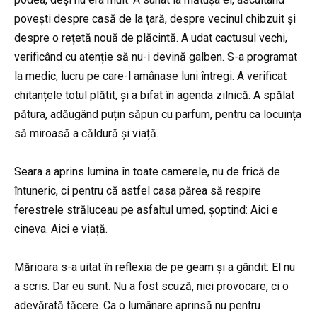
povești despre casă de la țară, despre vecinul chibzuit și
despre o rețetă nouă de plăcintă. A udat cactusul vechi,
verificând cu atenție să nu-i devină galben. S-a programat
la medic, lucru pe care-l amânase luni întregi. A verificat
chitanțele totul plătit, și a bifat în agenda zilnică. A spălat
pătura, adăugând puțin săpun cu parfum, pentru ca locuința
să miroasă a căldură și viață.
Seara a aprins lumina în toate camerele, nu de frică de
întuneric, ci pentru că astfel casa părea să respire
ferestrele străluceau pe asfaltul umed, șoptind: Aici e
cineva. Aici e viață.
Mărioara s-a uitat în reflexia de pe geam și a gândit: El nu
a scris. Dar eu sunt. Nu a fost scuză, nici provocare, ci o
adevărată tăcere. Ca o lumânare aprinsă nu pentru