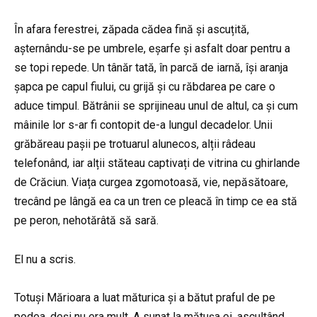
În afara ferestrei, zăpada cădea fină și ascuțită,
așternându-se pe umbrele, eșarfe și asfalt doar pentru a
se topi repede. Un tânăr tată, în parcă de iarnă, își aranja
șapca pe capul fiului, cu grijă și cu răbdarea pe care o
aduce timpul. Bătrânii se sprijineau unul de altul, ca și cum
mâinile lor s-ar fi contopit de-a lungul decadelor. Unii
grăbăreau pașii pe trotuarul alunecos, alții râdeau
telefonând, iar alții stăteau captivați de vitrina cu ghirlande
de Crăciun. Viața curgea zgomotoasă, vie, nepăsătoare,
trecând pe lângă ea ca un tren ce pleacă în timp ce ea stă
pe peron, nehotărâtă să sară.
El nu a scris.
Totuși Mărioara a luat măturica și a bătut praful de pe
podea, deși nu era mult. A sunat la mătușa ei, ascultând