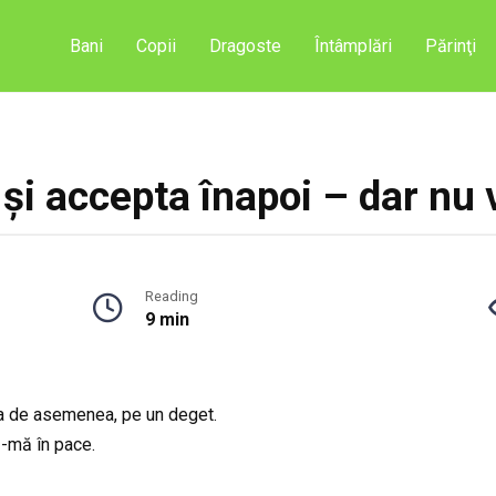
Bani
Copii
Dragoste
Întâmplări
Părinţi
a și accepta înapoi – dar nu
Reading
9 min
ia de asemenea, pe un deget.
ă-mă în pace.