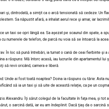
 mari şi, dintrodată, a simţit ca o arcă tensionată să cedeze. Un
estem. Sa năpustit afară, a inhalat aerul rece şi amar, iar lacrimile
 ce un taxi se opri lângă ea. Sa așezat pe scaunul din spate, a spus
ta cu numerele de telefon, de parcă nu voia să se întoarcă la ace
. În loc să pună întrebări, ia turnat o cană de ceai fierbinte şi 
ina a răspuns: Mă întorc acasă, iau lucrurile din apartamentul lui
ţi să revii oricând, camera e liberă.
d: Unde ai fost toată noaptea? Doina ia răspuns cu tărie: Asta nu-i
ificând să ia un taxi și să uite de această relație, ca pe un coşma
s Alexandru. Îţi sărut colegul de la facultate în faţa mea, și tot 
 sărut, o sarcină dată, iar eu am îndeplinit. Dacă ţiaș da o sarcină