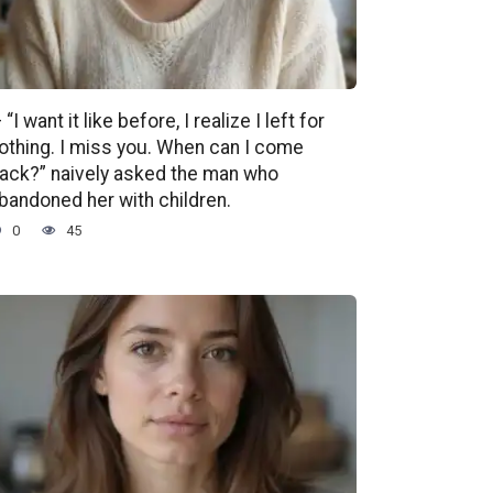
 “I want it like before, I realize I left for
othing. I miss you. When can I come
ack?” naively asked the man who
bandoned her with children.
0
45