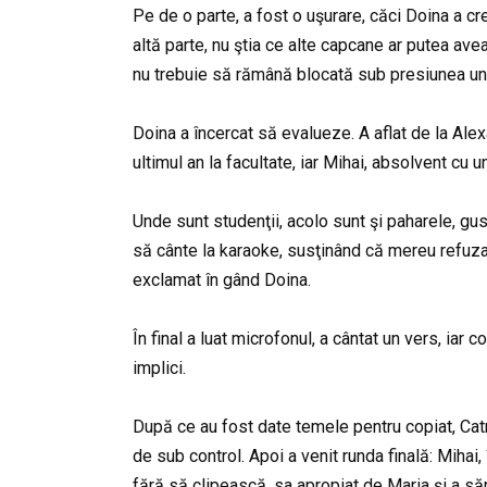
Pe de o parte, a fost o uşurare, căci Doina a cr
altă parte, nu ştia ce alte capcane ar putea avea
nu trebuie să rămână blocată sub presiunea une
Doina a încercat să evalueze. A aflat de la Ale
ultimul an la facultate, iar Mihai, absolvent cu un
Unde sunt studenţii, acolo sunt şi paharele, gustă
să cânte la karaoke, susţinând că mereu refuza 
exclamat în gând Doina.
În final a luat microfonul, a cântat un vers, iar 
implici.
După ce au fost date temele pentru copiat, Catrin
de sub control. Apoi a venit runda finală: Mihai,
fără să clipească, sa apropiat de Maria și a să