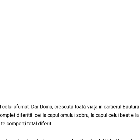
celui afumat. Dar Doina, crescută toată viața în cartierul Băutură 
mplet diferită: cei la capul omului sobru, la capul celui beat e la 
te comporți total diferit.