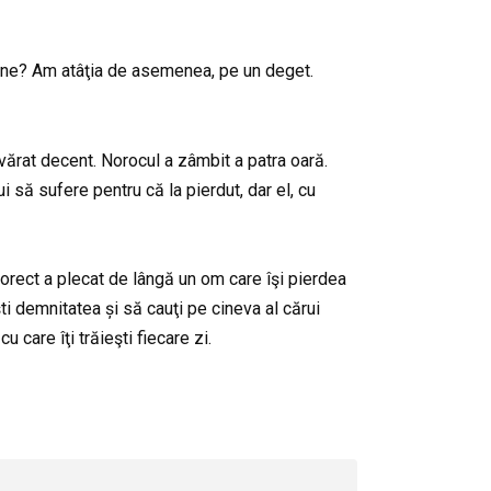
 tine? Am atâţia de asemenea, pe un deget.
evărat decent. Norocul a zâmbit a patra oară.
i să sufere pentru că la pierdut, dar el, cu
 corect a plecat de lângă un om care îşi pierdea
şti demnitatea și să cauţi pe cineva al cărui
u care îţi trăieşti fiecare zi.