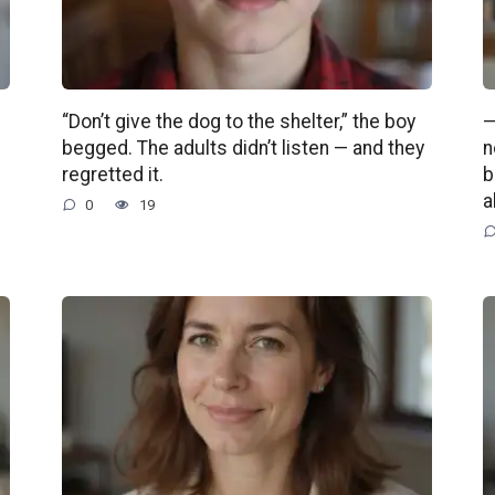
“Don’t give the dog to the shelter,” the boy
—
begged. The adults didn’t listen — and they
n
regretted it.
b
a
0
19