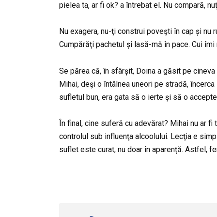
pielea ta, ar fi ok? a întrebat el. Nu compară, n
Nu exagera, nu-ţi construi poveşti în cap și nu
Cumpărăţi pachetul și lasă-mă în pace. Cui îmi 
Se părea că, în sfârșit, Doina a găsit pe cineva
Mihai, deşi o întâlnea uneori pe stradă, încerca 
sufletul bun, era gata să o ierte şi să o accepte
În final, cine suferă cu adevărat? Mihai nu ar f
controlul sub influenţa alcoolului. Lecţia e simp
suflet este curat, nu doar în aparență. Astfel, fer