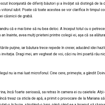
escut înconjurată de diferiţi băutori și a învățat să distingă de 
 viitorul iubit. Poate că toate acestea se vor clarifica în timpul co
i căsnicii de grabă.
xandru că e mai bine să nu bea deloc. A început totul cu o petrece
 an înainte, avea mulţi prieteni printre colegii ei, așa că sa alătura
rile puţine, iar băutura trece repede în creier, aducând idei hazlii,
invitaţia. Dragi mei, am vegheat de voi, căci nu îmi poartă rău n
colegul nu ia mai luat microfonul. Cine cere, primește, a gândit Doin
a, încă foarte serioasă, sa retras în camera ei cu caietele. Alţii d
 încă treaz ca sticla de apă, a primit o provocare de la Mariana să 
rutat-o în buze, sărutând-o lung, până când ea a început să răspu