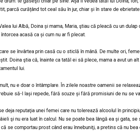
e drum: te găseşti chiar pe sine. Așa îl vedea tatăl lui Doina, Ion
tit, parcă curățând tot ceal său în jur, chiar și în stare de ebrietate
Valea lui Albă, Doina și mama, Maria, ştiau că pleacă cu un dulap 
 întorcea acasă ca și cum nu ar fi plecat.
are se învârtea prin casă cu o sticlă în mână. De multe ori, femei
știt. Doina ştia că, înainte ca tatăl ei să plece, mama a avut un al
amentul lui.
mult, nu e doar o întâmplare. În zilele noastre oamenii se relaxe
 trebuie să-l lași repede, fără scuze și fără promisiuni de nu se v
se deja reputaţia unei femei care nu tolerează alcoolul în principiu
âieli şi nu era luat în calcul. Nu se poate bea lângă ea și gata, se 
u că se comportau prost când erau înnebuniţi, a pretins că nu bea 