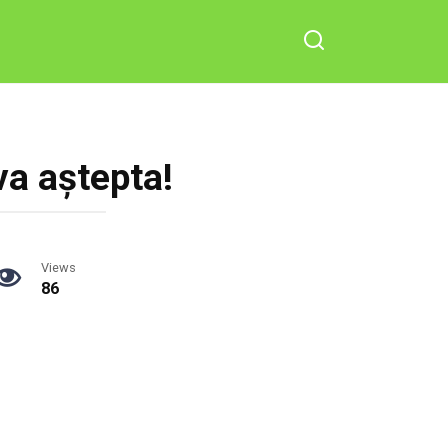
 va aștepta!
Views
86