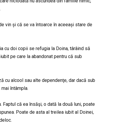
, care niciodată nu ascundea din familie nimic,
.
de vin și că se va întoarce în aceeași stare de
a cu doi copii se refugia la Doina, târâind să
t iubit pe care la abandonat pentru că sub
ază cu alcool sau alte dependenţe, dar dacă sub
a mai întâmpla.
. Faptul că ea însăşi, o dată la două luni, poate
spunea. Poate de asta al treilea iubit al Doinei,
deloc.