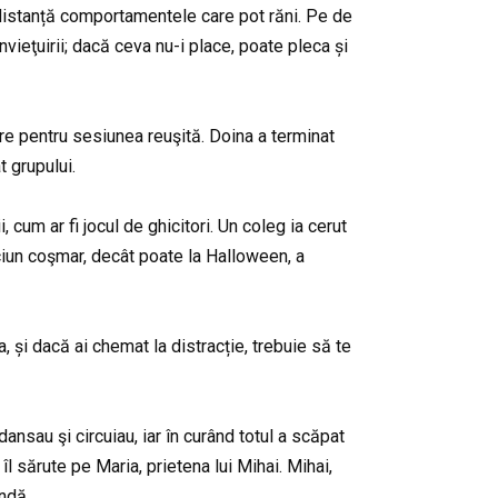
la distanță comportamentele care pot răni. Pe de
nvieţuirii; dacă ceva nu-i place, poate pleca și
re pentru sesiunea reuşită. Doina a terminat
t grupului.
 cum ar fi jocul de ghicitori. Un coleg ia cerut
iciun coşmar, decât poate la Halloween, a
a, și dacă ai chemat la distracție, trebuie să te
ansau şi circuiau, iar în curând totul a scăpat
îl sărute pe Maria, prietena lui Mihai. Mihai,
ndă.