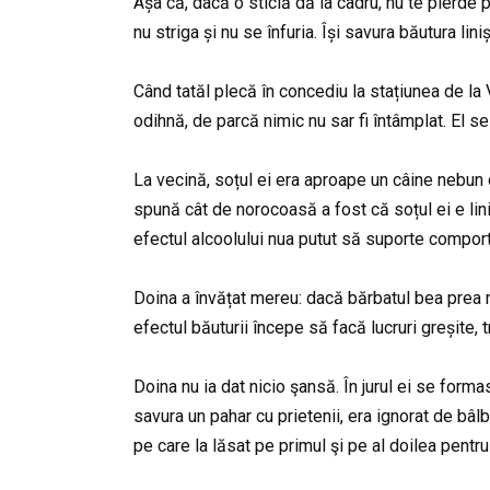
Așa că, dacă o sticlă dă la cadru, nu te pierde p
nu striga și nu se înfuria. Își savura băutura liniș
Când tatăl plecă în concediu la stațiunea de la 
odihnă, de parcă nimic nu sar fi întâmplat. El se
La vecină, soțul ei era aproape un câine nebun c
spună cât de norocoasă a fost că soțul ei e lini
efectul alcoolului nua putut să suporte comport
Doina a învățat mereu: dacă bărbatul bea prea 
efectul băuturii începe să facă lucruri greșite,
Doina nu ia dat nicio şansă. În jurul ei se forma
savura un pahar cu prietenii, era ignorat de bâlb
pe care la lăsat pe primul şi pe al doilea pentr