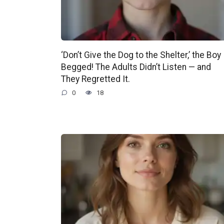
‘Don’t Give the Dog to the Shelter,’ the Boy
Begged! The Adults Didn’t Listen — and
They Regretted It.
0
18