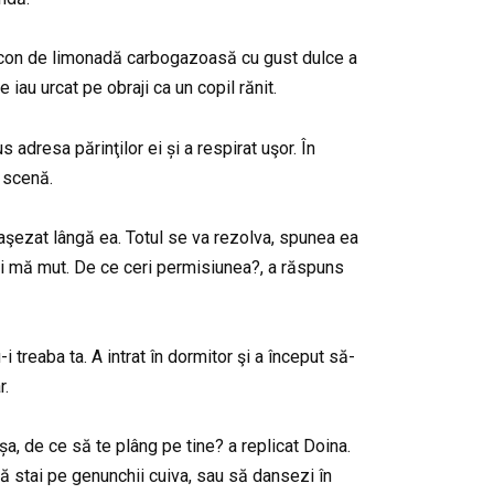
 flacon de limonadă carbogazoasă cu gust dulce a
 iau urcat pe obraji ca un copil rănit.
 adresa părinţilor ei și a respirat uşor. În
a scenă.
a aşezat lângă ea. Totul se va rezolva, spunea ea
 și mă mut. De ce ceri permisiunea?, a răspuns
 treaba ta. A intrat în dormitor şi a început să-
r.
așa, de ce să te plâng pe tine? a replicat Doina.
 să stai pe genunchii cuiva, sau să dansezi în