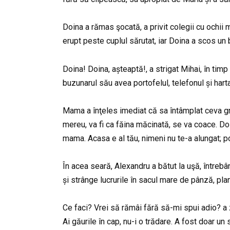
Doina a rămas şocată, a privit colegii cu ochii
erupt peste cuplul sărutat, iar Doina a scos un bl
Doina! Doina, așteaptă!, a strigat Mihai, în timp
buzunarul său avea portofelul, telefonul și har
Mama a înţeles imediat că sa întâmplat ceva grav
mereu, va fi ca făina măcinată, se va coace. Do
mama. Acasa e al tău, nimeni nu te-a alungat; po
În acea seară, Alexandru a bătut la uşă, întrebân
și strânge lucrurile în sacul mare de pânză, plan
Ce faci? Vrei să rămâi fără să-mi spui adio? a zi
Ai găurile în cap, nu-i o trădare. A fost doar un