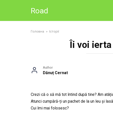
Skip
Road
to
content
Головна
»
Історії
Îi voi iert
Author
Dănuț Cernat
Crezi că o să mă tot întind după tine? Am atâț
Atunci cumpără-ți un pachet de la un leu și las
Cui îmi mai folosesc?