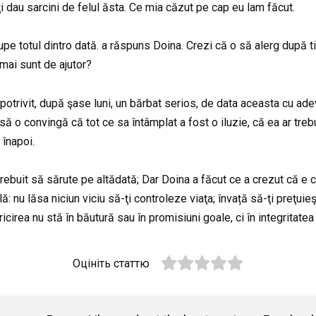
uţi dau sarcini de felul ăsta. Ce mia căzut pe cap eu lam făcut.
 rupe totul dintro dată. a răspuns Doina. Crezi că o să alerg după
mai sunt de ajutor?
 potrivit, după şase luni, un bărbat serios, de data aceasta cu ad
să o convingă că tot ce sa întâmplat a fost o iluzie, că ea ar trebu
 înapoi.
i trebuit să sărute pe altădată; Dar Doina a făcut ce a crezut că e
lă: nu lăsa niciun viciu să-ţi controleze viaţa; învață să-ţi preţuie
icirea nu stă în băutură sau în promisiuni goale, ci în integritatea c
Оцініть статтю