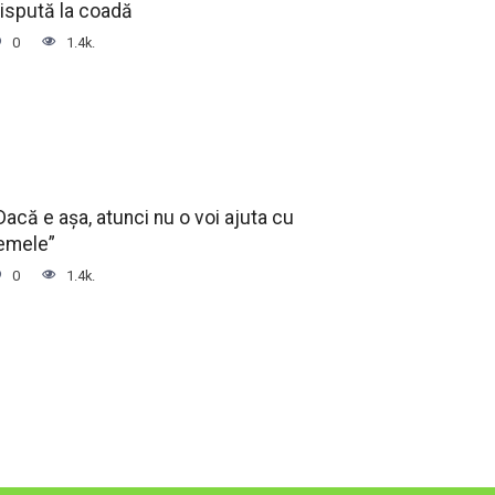
ispută la coadă
0
1.4k.
Dacă e așa, atunci nu o voi ajuta cu
emele”
0
1.4k.