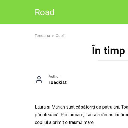
Skip
Road
to
content
Головна
»
Copii
În timp 
Author
roadkist
Laura și Marian sunt căsătoriți de patru ani. T
părintească. Prin urmare, Laura a rămas însărci
copilul a primit o traumă mare.