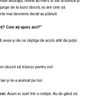
be anturajul, fetele au mers în sat la bunica și
Ajunge de la lucru obosit, nu are cine să
 zile mai devreme decât au plănuit.
ți? Cum ați ajuns aici?”
b avea și de ce câștiga de acolo atât de puțin.
Am obosit să trăiesc pentru voi!
ian și le-a aruncat pe hol.
cei.
Acum ei sunt într-o relație. Au de gând să