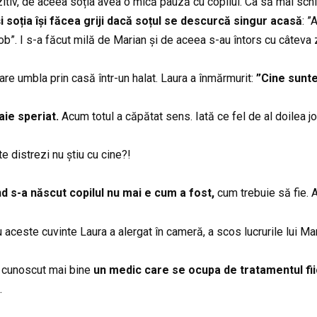
itiv, de aceea soția avea o mică pauză cu copilul. Ca să mai schim
și soția își făcea griji dacă soțul se descurcă singur acasă
: ”
job”. I s-a făcut milă de Marian și de aceea s-au întors cu câteva
care umbla prin casă într-un halat. Laura a înmărmurit:
”Cine sunte
aie speriat.
Acum totul a căpătat sens. Iată ce fel de al doilea jo
e distrezi nu știu cu cine?!
 s-a născut copilul nu mai e cum a fost,
cum trebuie să fie. 
 aceste cuvinte Laura a alergat în cameră, a scos lucrurile lui Mar
 a cunoscut mai bine
un medic care se ocupa de tratamentul fii
.