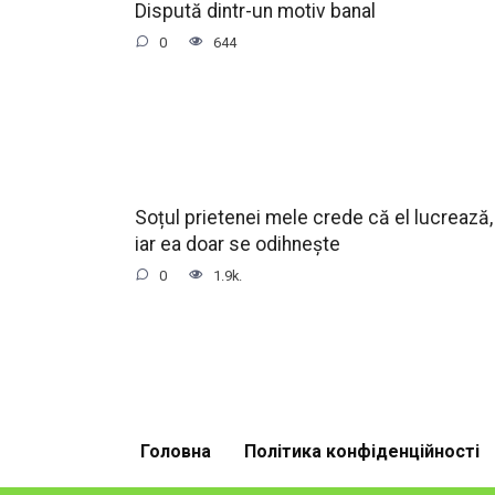
Dispută dintr-un motiv banal
0
644
Soțul prietenei mele crede că el lucrează,
iar ea doar se odihnește
0
1.9k.
Головна
Політика конфіденційності