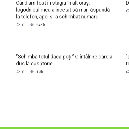
Când am fost în stagiu în alt oraș,
D
logodnicul meu a încetat să mai răspundă
la telefon, apoi și-a schimbat numărul.
0
24.9k.
”Schimbă totul dacă poți.” O întâlnire care a
”
dus la căsătorie
t
0
1.3k.