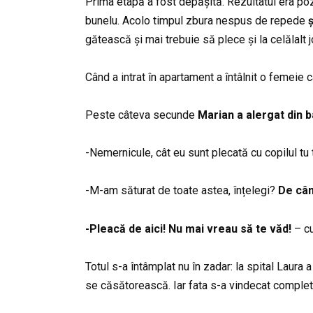
Prima etapă a fost depășită. Rezultatul era poz
bunelu. Acolo timpul zbura nespus de repede
gătească și mai trebuie să plece și la celălalt 
Când a intrat în apartament a întâlnit o femeie 
Peste câteva secunde
Marian a alergat din b
-Nemernicule, cât eu sunt plecată cu copilul tu t
-M-am săturat de toate astea, înțelegi?
De când
-Pleacă de aici! Nu mai vreau să te văd!
– cu
Totul s-a întâmplat nu în zadar: la spital Laura
se căsătorească. Iar fata s-a vindecat complet