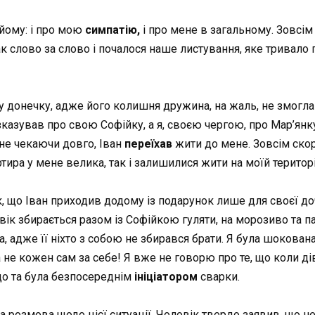
йому: і про мою
симпатію,
і про мене в загальному. Зовсім
 слово за слово і почалося наше листування, яке тривало 
 донечку, адже його колишня дружина, на жаль, не змогла 
зказував про свою Софійку, а я, своєю чергою, про Мар’ян
 не чекаючи довго, Іван
переїхав
жити до мене. Зовсім ско
ира у мене велика, так і залишилися жити на моїй територія:
к, що Іван приходив додому із подарунок лише для своєї до
ік збирається разом із Софійкою гуляти, на морозиво та па
 адже її ніхто з собою не збирався брати. Я була шокована
а не кожен сам за себе! Я вже не говорю про те, що коли ді
кщо та була безпосереднім
ініціатором
сварки.
 розмова щодо цієї ситуації. Чоловік твердо заявив, що н