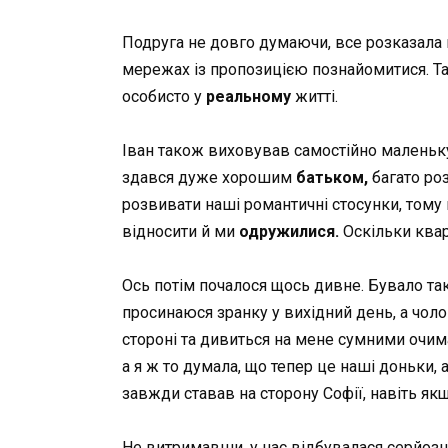
Подруга не довго думаючи, все розказала 
мережах із пропозицією познайомитися. Так
особисто у
реальному
житті.
Іван також виховував самостійно маленьку
здався дуже хорошим
батьком,
багато ро
розвивати наші романтичні стосунки, тому
відносити й ми
одружилися.
Оскільки кварт
Ось потім почалося щось дивне. Бувало та
просинаюся зранку у вихідний день, а чолов
стороні та дивиться на мене сумними очима,
а я ж то думала, що тепер це наші доньки, 
завжди ставав на сторону Софії, навіть я
Не витримавши, у нас відбувалася серйозна