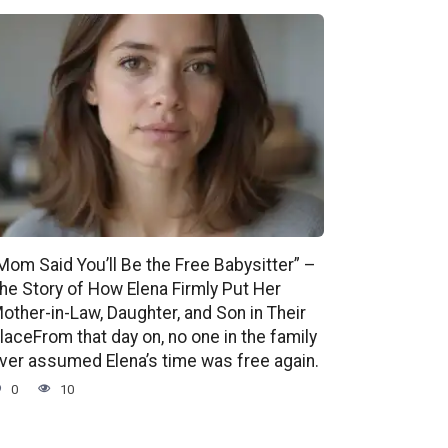
Mom Said You’ll Be the Free Babysitter” –
he Story of How Elena Firmly Put Her
other-in-Law, Daughter, and Son in Their
laceFrom that day on, no one in the family
ver assumed Elena’s time was free again.
0
10