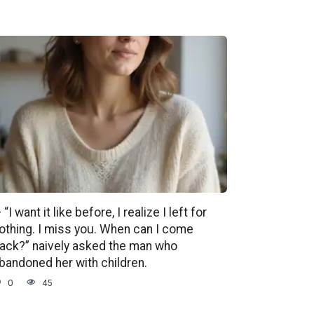
 “I want it like before, I realize I left for
othing. I miss you. When can I come
ack?” naively asked the man who
bandoned her with children.
0
45