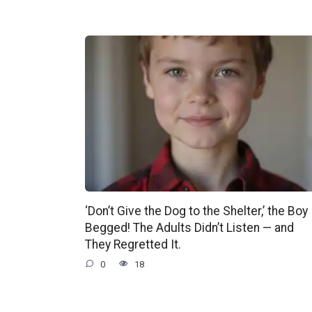
‘Don’t Give the Dog to the Shelter,’ the Boy
Begged! The Adults Didn’t Listen — and
They Regretted It.
0
18