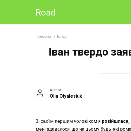
Skip
Road
to
content
Головна
»
Історії
Іван твердо зая
Author
Olia Olyalesiuk
Зі своїм першим чоловіком я
розійшлася,
мені здавалося, що на цьому будь-які ром