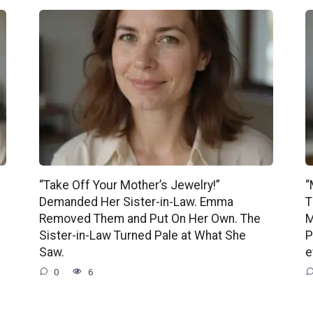
“Take Off Your Mother’s Jewelry!”
“
Demanded Her Sister-in-Law. Emma
T
Removed Them and Put On Her Own. The
M
Sister-in-Law Turned Pale at What She
P
Saw.
e
0
6