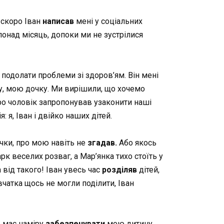
 скоро Іван
написав
мені у соціальних
понад місяць, допоки ми не зустрілися
подолати проблеми зі здоров’ям. Він мені
ку, мою дочку. Ми вирішили, що хочемо
ро чоловік запропонував узаконити наші
 я, Іван і двійко наших дітей.
чки, про мою навіть не
згадав.
Або якось
рк веселих розваг, а Мар’янка тихо стоїть у
 від такого! Іван увесь час
розділяв
дітей,
вчатка щось не могли поділити, Іван
е має наміру
забезпечувати
мою дитину,