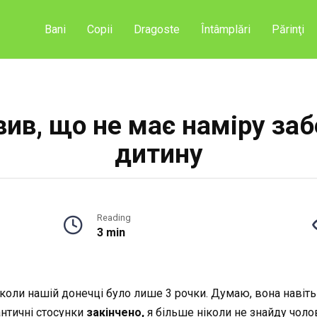
Bani
Copii
Dragoste
Întâmplări
Părinţi
вив, що не має наміру з
дитину
Reading
3 min
коли нашій донечці було лише 3 рочки. Думаю, вона навіть 
античні стосунки
закінчено,
я більше ніколи не знайду чолов