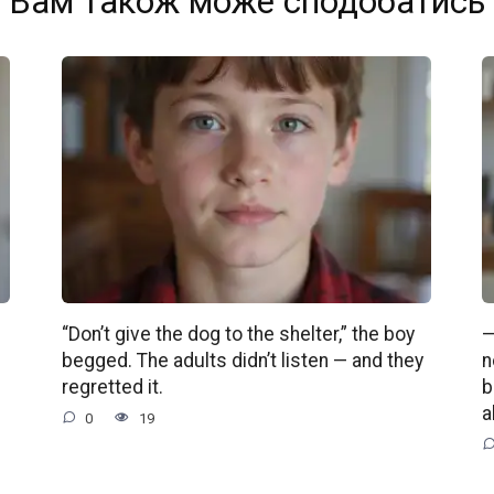
Вам також може сподобатись
“Don’t give the dog to the shelter,” the boy
—
begged. The adults didn’t listen — and they
n
regretted it.
b
a
0
19