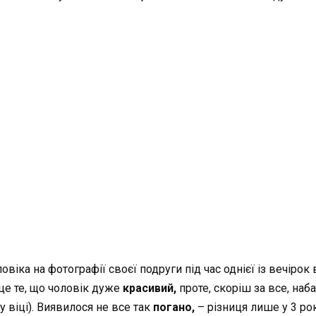
овіка на фотографії своєї подруги під час однієї із вечірок
 це те, що чоловік дуже
красивий,
проте, скоріш за все, наб
 віці). Виявилося не все так
погано,
– різниця лише у 3 ро