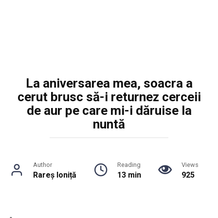
La aniversarea mea, soacra a
cerut brusc să-i returnez cerceii
de aur pe care mi-i dăruise la
nuntă
Author
Reading
Views
Rareș Ioniță
13 min
925