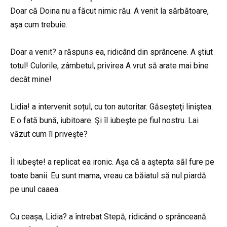
Doar că Doina nu a făcut nimic rău. A venit la sărbătoare,
aşa cum trebuie.
Doar a venit? a răspuns ea, ridicând din sprâncene. A ştiut
totul! Culorile, zâmbetul, privirea A vrut să arate mai bine
decât mine!
Lidia! a intervenit soțul, cu ton autoritar. Găseşteţi liniştea.
E o fată bună, iubitoare. Şi îl iubeşte pe fiul nostru. Lai
văzut cum îl priveşte?
Îl iubeşte! a replicat ea ironic. Aşa că a aştepta săl fure pe
toate banii. Eu sunt mama, vreau ca băiatul să nul piardă
pe unul caaea.
Cu ceașa, Lidia? a întrebat Stepă, ridicând o sprânceană.