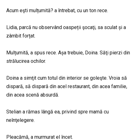
Acum eşti mulțumită? a întrebat, cu un ton rece.
Lidia, parcă nu observând oaspeții şocaţi, sa sculat și a
zâmbit forțat.
Mulțumită, a spus rece. Așa trebuie, Doina. Săţi pierzi din
strălucirea ochilor.
Doina a simţit cum totul din interior se goleşte. Vroia să
dispară, să dispară din acel restaurant, din acea familie,
din acea scenă absurdă.
Stelian a rămas lângă ea, privind spre mamă cu
neînţelegere.
Pleacămă, a murmurat el încet.