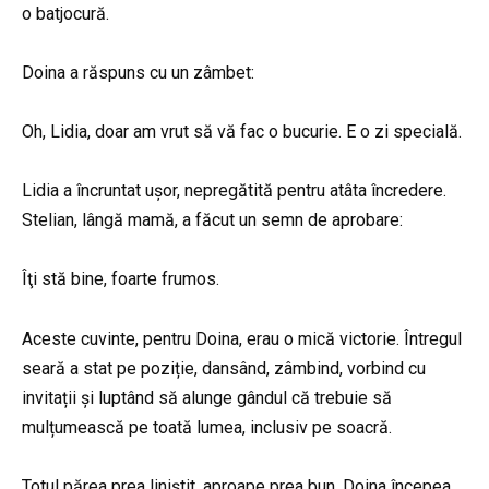
o batjocură.
Doina a răspuns cu un zâmbet:
Oh, Lidia, doar am vrut să vă fac o bucurie. E o zi specială.
Lidia a încruntat ușor, nepregătită pentru atâta încredere.
Stelian, lângă mamă, a făcut un semn de aprobare:
Îţi stă bine, foarte frumos.
Aceste cuvinte, pentru Doina, erau o mică victorie. Întregul
seară a stat pe poziție, dansând, zâmbind, vorbind cu
invitații și luptând să alunge gândul că trebuie să
mulțumească pe toată lumea, inclusiv pe soacră.
Totul părea prea liniștit, aproape prea bun. Doina începea