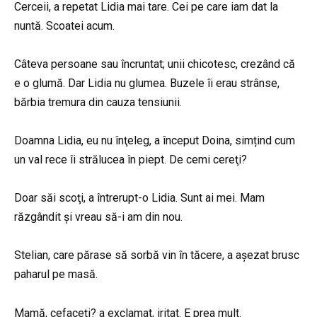
Cerceii, a repetat Lidia mai tare. Cei pe care iam dat la
nuntă. Scoatei acum.
Câteva persoane sau încruntat; unii chicotesc, crezând că
e o glumă. Dar Lidia nu glumea. Buzele îi erau strânse,
bărbia tremura din cauza tensiunii.
Doamna Lidia, eu nu înţeleg, a început Doina, simțind cum
un val rece îi strălucea în piept. De cemi cereţi?
Doar săi scoţi, a întrerupt-o Lidia. Sunt ai mei. Mam
răzgândit și vreau să-i am din nou.
Stelian, care părase să sorbă vin în tăcere, a așezat brusc
paharul pe masă.
Mamă, cefaceţi? a exclamat, iritat. E prea mult.