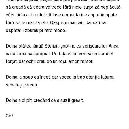
să creadă că seara va trece fără nicio surpriză neplăcută,
căci Lidia ar fi putut să lase comentariile aspre în spate,
fără să le mai repete. Oaspeții mâncau, dansau, iar
ospătarii zburau printre mese.
Doina stătea lângă Stelian, șoptind cu verișoara lui, Anca,
când Lidia sa apropiat. Pe fața ei se vedea un zâmbet
forțat, dar ochii erau de un roșu amenințător.
Doina, a spus ea încet, dar vocea ia tras atenția tuturor,
scoateți cerceii.
Doina a clipit, credând că a auzit greșit.
Ce?