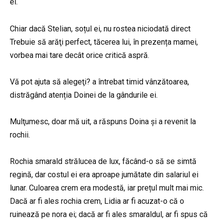
ei.
Chiar dacă Stelian, soțul ei, nu rostea niciodată direct
Trebuie să arăţi perfect, tăcerea lui, în prezența mamei,
vorbea mai tare decât orice critică aspră.
Vă pot ajuta să alegeţi? a întrebat timid vânzătoarea,
distrăgând atenția Doinei de la gândurile ei.
Mulţumesc, doar mă uit, a răspuns Doina și a revenit la
rochii.
Rochia smarald strălucea de lux, făcând-o să se simtă
regină, dar costul ei era aproape jumătate din salariul ei
lunar. Culoarea crem era modestă, iar prețul mult mai mic.
Dacă ar fi ales rochia crem, Lidia ar fi acuzat-o că o
ruinează pe nora ei; dacă ar fi ales smaraldul, ar fi spus că