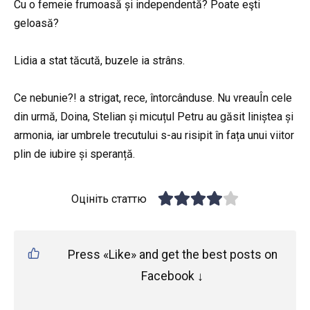
Cu o femeie frumoasă și independentă? Poate eşti
geloasă?
Lidia a stat tăcută, buzele ia strâns.
Ce nebunie?! a strigat, rece, întorcânduse. Nu vreauÎn cele
din urmă, Doina, Stelian și micuțul Petru au găsit liniștea și
armonia, iar umbrele trecutului s-au risipit în fața unui viitor
plin de iubire și speranță.
Оцініть статтю
Press «Like» and get the best posts on
Facebook ↓