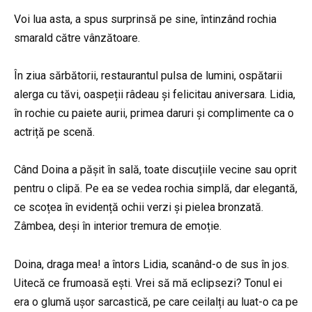
Voi lua asta, a spus surprinsă pe sine, întinzând rochia
smarald către vânzătoare.
În ziua sărbătorii, restaurantul pulsa de lumini, ospătarii
alerga cu tăvi, oaspeții râdeau și felicitau aniversara. Lidia,
în rochie cu paiete aurii, primea daruri și complimente ca o
actriță pe scenă.
Când Doina a pășit în sală, toate discuțiile vecine sau oprit
pentru o clipă. Pe ea se vedea rochia simplă, dar elegantă,
ce scoțea în evidență ochii verzi și pielea bronzată.
Zâmbea, deși în interior tremura de emoție.
Doina, draga mea! a întors Lidia, scanând-o de sus în jos.
Uitecă ce frumoasă ești. Vrei să mă eclipsezi? Tonul ei
era o glumă ușor sarcastică, pe care ceilalți au luat-o ca pe