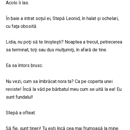
Acolo îi las.
În baie a intrat soțul ei, Stepă Leonid, în halat și ochelari,
cu faţa obosită.
Lidia, nu poţi să te linișteşti? Noaptea a trecut, petrecerea
sa terminat, toţi sau dus mulţumiţi, în afară de tine.
Ea sa întors brusc.
Nu vezi, cum sa îmbrăcat nora ta? Ca pe coperta unei
reviste! Încă la văd pe bărbatul meu cum se uită la ea! Eu
sunt fundalul!
Stepă a ofteat.
Să fie, sunt tineri! Tu eşti încă cea mai frumoasă la mine.