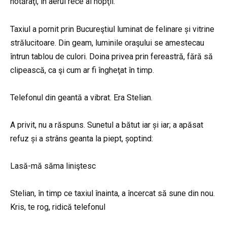
hotărâţi, în aerul rece al nopţii.
Taxiul a pornit prin Bucureştiul luminat de felinare și vitrine
strălucitoare. Din geam, luminile oraşului se amestecau
întrun tablou de culori. Doina privea prin fereastră, fără să
clipească, ca şi cum ar fi îngheţat în timp.
Telefonul din geantă a vibrat. Era Stelian.
A privit, nu a răspuns. Sunetul a bătut iar și iar; a apăsat
refuz și a strâns geanta la piept, șoptind:
Lasă-mă săma liniştesc
Stelian, în timp ce taxiul înainta, a încercat să sune din nou.
Kris, te rog, ridică telefonul