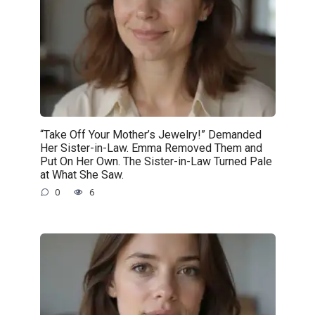
“Take Off Your Mother’s Jewelry!” Demanded
Her Sister-in-Law. Emma Removed Them and
Put On Her Own. The Sister-in-Law Turned Pale
at What She Saw.
0
6