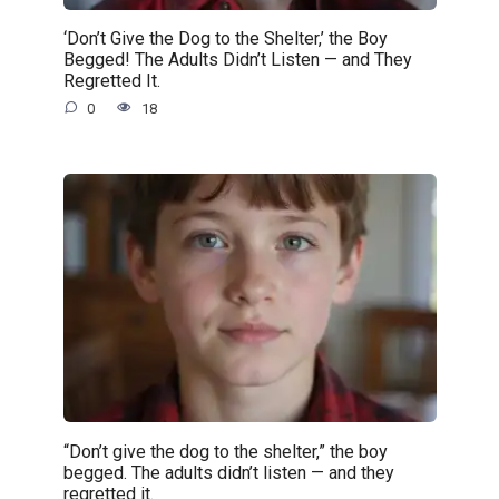
‘Don’t Give the Dog to the Shelter,’ the Boy
Begged! The Adults Didn’t Listen — and They
Regretted It.
0
18
“Don’t give the dog to the shelter,” the boy
begged. The adults didn’t listen — and they
regretted it.