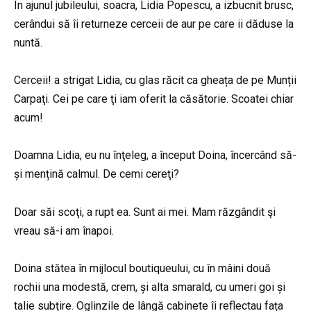
În ajunul jubileului, soacra, Lidia Popescu, a izbucnit brusc,
cerândui să îi returneze cerceii de aur pe care ii dăduse la
nuntă.
Cerceii! a strigat Lidia, cu glas răcit ca gheața de pe Munții
Carpaţi. Cei pe care ţi iam oferit la căsătorie. Scoatei chiar
acum!
Doamna Lidia, eu nu înţeleg, a început Doina, încercând să-
și mențină calmul. De cemi cereţi?
Doar săi scoţi, a rupt ea. Sunt ai mei. Mam răzgândit şi
vreau să-i am înapoi.
Doina stătea în mijlocul boutiqueului, cu în mâini două
rochii una modestă, crem, și alta smarald, cu umeri goi și
talie subțire. Oglinzile de lângă cabinete îi reflectau fața