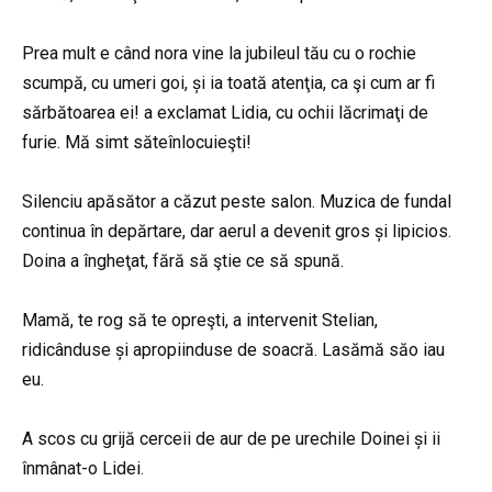
Prea mult e când nora vine la jubileul tău cu o rochie
scumpă, cu umeri goi, și ia toată atenţia, ca şi cum ar fi
sărbătoarea ei! a exclamat Lidia, cu ochii lăcrimaţi de
furie. Mă simt săteînlocuieşti!
Silenciu apăsător a căzut peste salon. Muzica de fundal
continua în depărtare, dar aerul a devenit gros și lipicios.
Doina a îngheţat, fără să ştie ce să spună.
Mamă, te rog să te opreşti, a intervenit Stelian,
ridicânduse și apropiinduse de soacră. Lasămă săo iau
eu.
A scos cu grijă cerceii de aur de pe urechile Doinei și ii
înmânat-o Lidei.