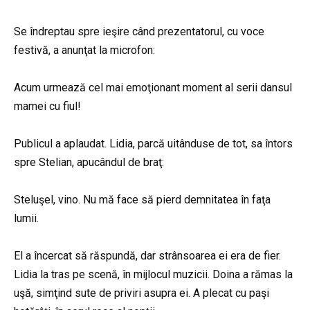
Se îndreptau spre ieşire când prezentatorul, cu voce
festivă, a anunţat la microfon:
Acum urmează cel mai emoţionant moment al serii dansul
mamei cu fiul!
Publicul a aplaudat. Lidia, parcă uitânduse de tot, sa întors
spre Stelian, apucândul de braţ:
Steluşel, vino. Nu mă face să pierd demnitatea în faţa
lumii.
El a încercat să răspundă, dar strânsoarea ei era de fier.
Lidia la tras pe scenă, în mijlocul muzicii. Doina a rămas la
uşă, simţind sute de priviri asupra ei. A plecat cu paşi