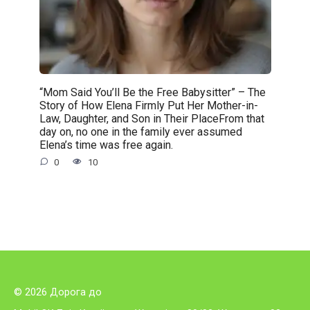
“Mom Said You’ll Be the Free Babysitter” – The
Story of How Elena Firmly Put Her Mother-in-
Law, Daughter, and Son in Their PlaceFrom that
day on, no one in the family ever assumed
Elena’s time was free again.
0
10
© 2026 Дорога до