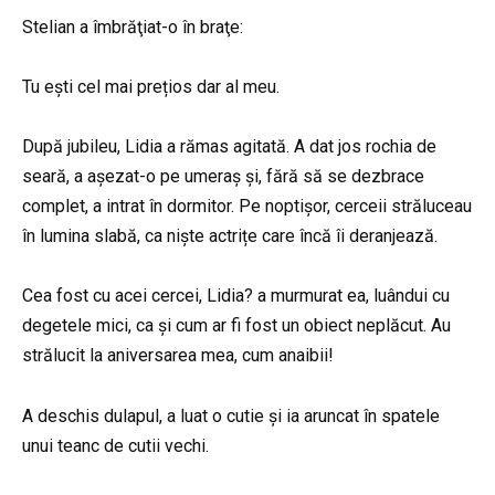
Stelian a îmbrăţiat-o în braţe:
Tu ești cel mai prețios dar al meu.
După jubileu, Lidia a rămas agitată. A dat jos rochia de
seară, a așezat-o pe umeraș și, fără să se dezbrace
complet, a intrat în dormitor. Pe noptișor, cerceii străluceau
în lumina slabă, ca niște actrițe care încă îi deranjează.
Cea fost cu acei cercei, Lidia? a murmurat ea, luândui cu
degetele mici, ca și cum ar fi fost un obiect neplăcut. Au
strălucit la aniversarea mea, cum anaibii!
A deschis dulapul, a luat o cutie și ia aruncat în spatele
unui teanc de cutii vechi.