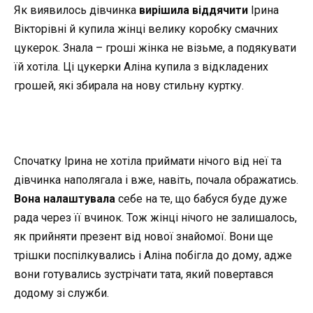
Як виявилось дівчинка
вирішила віддячити
Ірина
Вікторівні й купила жінці велику коробку смачних
цукерок. Знала – гроші жінка не візьме, а подякувати
їй хотіла. Ці цукерки Аліна купила з відкладених
грошей, які збирала на нову стильну куртку.
Спочатку Ірина не хотіла приймати нічого від неї та
дівчинка наполягала і вже, навіть, почала ображатись.
Вона налаштувала
себе на те, що бабуся буде дуже
рада через її вчинок. Тож жінці нічого не залишалось,
як прийняти презент від нової знайомої. Вони ще
трішки поспілкувались і Аліна побігла до дому, адже
вони готувались зустрічати тата, який повертався
додому зі служби.