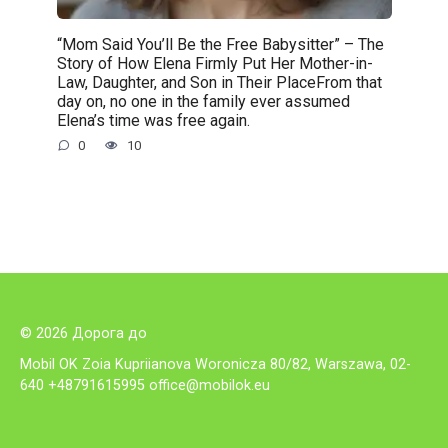
“Mom Said You’ll Be the Free Babysitter” – The
Story of How Elena Firmly Put Her Mother-in-
Law, Daughter, and Son in Their PlaceFrom that
day on, no one in the family ever assumed
Elena’s time was free again.
0
10
© 2026 Дорога до
Mobil OK Zoia Kupriianova Woronicza 80/82, Warszawa, 02-
640 +48791615995
office@mobilok.eu