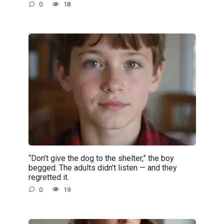
0
18
“Don’t give the dog to the shelter,” the boy
begged. The adults didn’t listen — and they
regretted it.
0
19