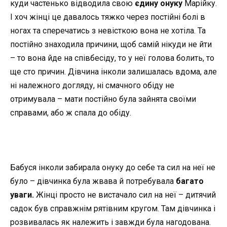
куди частенько відводила свою
єдину онуку
Марійку.
І хоч жінці це давалось тяжко через постійні болі в
ногах та сперечатись з невісткою вона не хотіла. Та
постійно знаходила причини, щоб самій нікуди не йти
– то вона йде на співбесіду, то у неї голова болить, то
ще сто причин. Дівчина інколи залишалась вдома, але
ні належного догляду, ні смачного обіду не
отримувала – мати постійно була зайнята своїми
справами, або ж спала до обіду.
Бабуся інколи забирала онуку до себе та сил на неї не
було – дівчинка була жвава й потребувала
багато
уваги.
Жінці просто не вистачало сил на неї – дитячий
садок був справжнім рятівним кругом. Там дівчинка і
розвивалась як належить і завжди була нагодована.