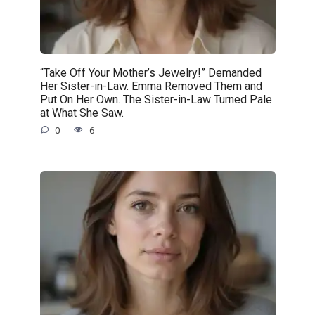
“Take Off Your Mother’s Jewelry!” Demanded
Her Sister-in-Law. Emma Removed Them and
Put On Her Own. The Sister-in-Law Turned Pale
at What She Saw.
0
6