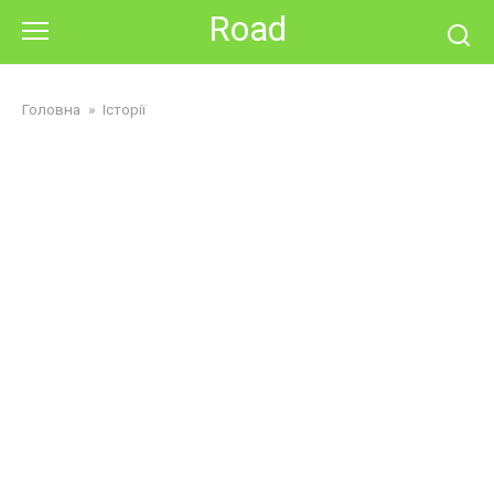
Skip
Road
to
content
Головна
»
Історії