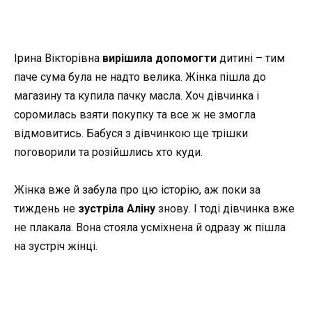
Ірина Вікторівна
вирішила допомогти
дитині – тим
паче сума була не надто велика. Жінка пішла до
магазину та купила пачку масла. Хоч дівчинка і
соромилась взяти покупку та все ж не змогла
відмовитись. Бабуся з дівчинкою ще трішки
поговорили та розійшлись хто куди.
Жінка вже й забула про цю історію, аж поки за
тиждень не
зустріла Аліну
знову. І тоді дівчинка вже
не плакала. Вона стояла усміхнена й одразу ж пішла
на зустріч жінці.