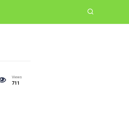
Views
711