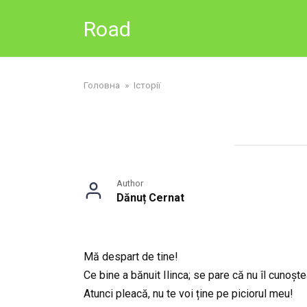
Skip
Road
to
content
Головна
»
Історії
Author
Dănuț Cernat
Mă despart de tine!
Ce bine a bănuit Ilinca; se pare că nu îl cunoște
Atunci pleacă, nu te voi ține pe piciorul meu!