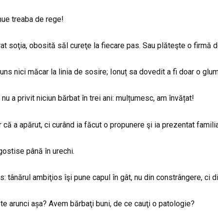
 nue treaba de rege!
at soţia, obosită săl cureţe la fiecare pas. Sau plăteşte o firmă 
juns nici măcar la linia de sosire; Ionuț sa dovedit a fi doar o glu
nu a privit niciun bărbat în trei ani: mulțumesc, am învățat!
ar că a apărut, ci curând ia făcut o propunere şi ia prezentat fam
gostise până în urechi.
: tânărul ambiţios îşi pune capul în gât, nu din constrângere, ci di
te arunci așa? Avem bărbaţi buni, de ce cauţi o patologie?