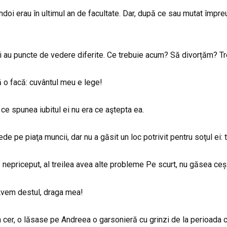
mândoi erau în ultimul an de facultate. Dar, după ce sau mutat împr
toţi au puncte de vedere diferite. Ce trebuie acum? Să divorțăm?
ă o facă: cuvântul meu e lege!
t ce spunea iubitul ei nu era ce aştepta ea.
de pe piaţa muncii, dar nu a găsit un loc potrivit pentru soţul ei: 
f nepriceput, al treilea avea alte probleme Pe scurt, nu găsea ceș
: Avem destul, draga mea!
 cer, o lăsase pe Andreea o garsonieră cu grinzi de la perioada co