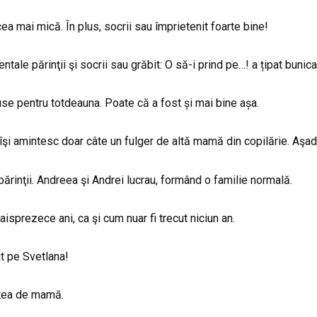
cea mai mică. În plus, socrii sau împrietenit foarte bine!
ntale părinţii şi socrii sau grăbit: O să-i prind pe…! a țipat bunica
use pentru totdeauna. Poate că a fost și mai bine așa.
 îşi amintesc doar câte un fulger de altă mamă din copilărie. Aşa
 părinţii. Andreea şi Andrei lucrau, formând o familie normală.
isprezece ani, ca şi cum nuar fi trecut niciun an.
it pe Svetlana!
ntea de mamă.