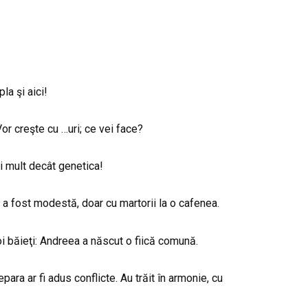
a şi aici!
 Vor creşte cu …uri; ce vei face?
i mult decât genetica!
a a fost modestă, doar cu martorii la o cafenea.
oi băieţi: Andreea a născut o fiică comună.
para ar fi adus conflicte. Au trăit în armonie, cu