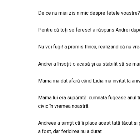
De ce nu miai zis nimic despre fetele voastre? 
Pentru că toţi se feresc! a răspuns Andrei după 
Nu voi fugi! a promis Ilinca, realizând că nu vr
Andrei a însoțit-o acasă și au stabilit să se mai
Mama ma dat afară când Lidia ma invitat la anive
Mama lui era supărată: cumnata fugease anul trec
civic în vremea noastră.
Andreea a simțit că îi place acest tată tăcut și 
a fost, dar fericirea nu a durat.