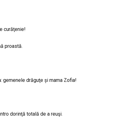
de curăţenie!
mă proastă.
ilia: gemenele drăguţe și mama Zofia!
ntro dorinţă totală de a reuşi.