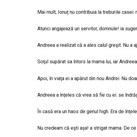
Mai mult, Ionuț nu contribuia la treburile casei:
Atunci angajează un servitor, domnule! ia suger
Andreea a realizat că a ales calul greşit. Nu a a
Soţul supărat sa întors la mama lui, iar Andreea 
Apoi, în viaţa ei a apărut din nou Andrei. Nu do
Andreea a înţeles că vrea să fie cu ei: se îndră
În casă era un haos de genul high. Era de înţeles
Nu credeam că eşti așa! a strigat mama. De ce 