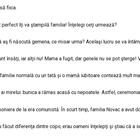
ă fiica.
st perfect îţi va ştampilă familia! Înţelegi ceţi urmează?
 aş fi născută gemena, ce misar urma? Acelaşi lucru se va întâmpl
unt însăţi, iar alţii nu! Mama a fugit, dar genele nu se pot şterge!
 familie normală cu un tată și o mamă iubitoare contează mult ma
 cei ai mirelui: bunica a rămas acasă cu nepoatele. Astfel, ceremoni
oniera de la era comunistă. În scurt timp, familia Novac a avut d
 făcut diferenţa dintre copii; erau oameni înţelepţi şi ştiau că a se