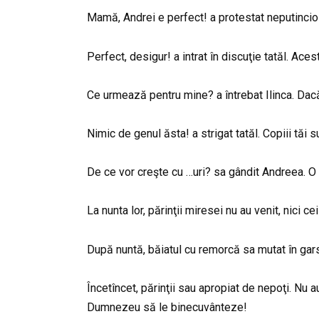
Mamă, Andrei e perfect! a protestat neputincios
Perfect, desigur! a intrat în discuţie tatăl. Ace
Ce urmează pentru mine? a întrebat Ilinca. Dacă
Nimic de genul ăsta! a strigat tatăl. Copiii tăi s
De ce vor creşte cu …uri? sa gândit Andreea. O
La nunta lor, părinţii miresei nu au venit, nici
După nuntă, băiatul cu remorcă sa mutat în gars
Încetîncet, părinţii sau apropiat de nepoţi. Nu au
Dumnezeu să le binecuvânteze!