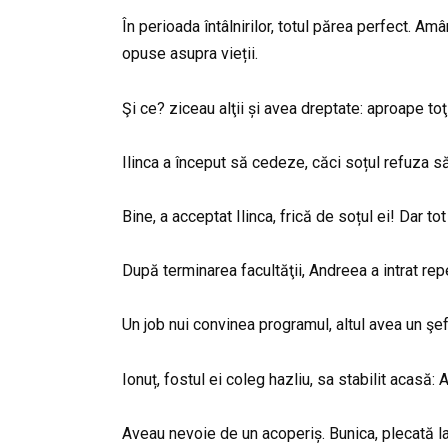
În perioada întâlnirilor, totul părea perfect. A
opuse asupra vieții.
Şi ce? ziceau alţii și avea dreptate: aproape 
Ilinca a început să cedeze, căci soțul refuza s
Bine, a acceptat Ilinca, frică de soțul ei! Dar to
După terminarea facultăţii, Andreea a intrat repe
Un job nui convinea programul, altul avea un şe
Ionuț, fostul ei coleg hazliu, sa stabilit acasă
Aveau nevoie de un acoperiș. Bunica, plecată la