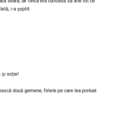
ată seara, iar Ilinca era curioasă să afle tot ce
etă, i-a șoptit:
 și soție!
rească două gemene, fetele pe care lea preluat