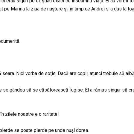
unci erau siguri pe ei, ştiau exact ce înseamnă viața. Ei au vorbit to
at pe Marina la ziua de naștere și, în timp ce Andrei s-a dus la toal
nedumerită.
seara. Nici vorba de soție. Dacă are copii, atunci trebuie să aibă
 care se gândea să se căsătorească fugise. El a rămas singur să c
n zilele noastre e o raritate!
pierde se poate pierde pe unde nuși dorea.