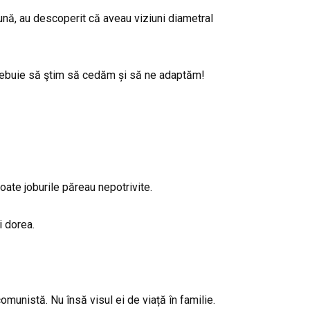
eună, au descoperit că aveau viziuni diametral
 Trebuie să ştim să cedăm și să ne adaptăm!
toate joburile păreau nepotrivite.
i dorea.
munistă. Nu însă visul ei de viață în familie.