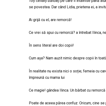
Toți ceilalți bărbaţi pe care îi întâlnise până at
se povestea. Dar când Lidia, prietena ei, a invit
Ai grijă cu el, are remorcă!
Ce vrei să spui cu remorcă? a întrebat Ilinca, 
În sens literal are doi copii!
Cum așa? Nam auzit nimic despre copii în toată 
În realitate nu exista nici o soție; femeia cu
împreună cu mama lui
Ce magie! gândea Ilinca. Un bărbat cu remorcă î
Poate de aceea părea confuz. Oricum, cine se 