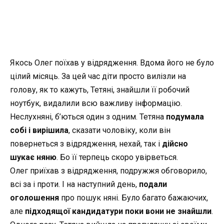
Якось Олег поїхав у відрядження. Вдома його не було
цілий місяць. За цей час діти просто вилізли на
голову, як то кажуть, Тетяні, знайшли її робочий
ноутбук, видалили всю важливу інформацію.
Неслухняні, б’ються один з одним. Тетяна
подумала
собі і вирішила
, сказати чоловіку, коли він
повернеться з відрядження, нехай, так і
дійсно
шукає няню
. Бо її терпець скоро увірветься.
Олег приїхав з відрядження, подружжя обговорило,
всі за і проти. І на наступний день,
подали
оголошення
про пошук няні. Було багато бажаючих,
але
підходящої кандидатури поки вони не знайшли
.