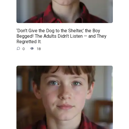
‘Don’t Give the Dog to the Shelter,’ the Boy
Begged! The Adults Didn’t Listen — and They
Regretted It.
0
18