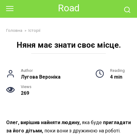
Skip
Road
to
content
Головна
»
Історії
Няня має знати своє місце.
Author
Reading
Лугова Вероніка
4 min
Views
269
Олег, вирішив найняти людину,
яка буде
пригладати
за його дітьми,
поки вони з дружиною на роботі.