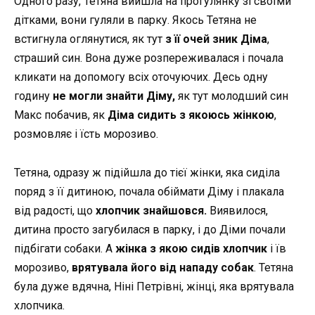
Одного разу, Тетяна вийшла на прогулянку зі своїми
дітками, вони гуляли в парку. Якось Тетяна не
встигнула оглянутися, як тут
з її очей зник Діма
,
страший син. Вона дуже розпереживалася і почала
кликати на допомогу всіх оточуючих. Десь одну
годину
не могли знайти Діму,
як тут молодший син
Макс побачив, як
Діма сидить з
якоюсь жінкою
,
розмовляє і їсть морозиво.
Тетяна, одразу ж підійшла до тієї жінки, яка сиділа
поряд з її дитиною, почала обіймати Діму і плакала
від радості, що
хлопчик знайшовся.
Виявилося,
дитина просто загубилася в парку, і до Діми почали
підбігати собаки. А
жінка з якою сидів хлопчик
і їв
морозиво,
врятувала його від нападу собак
. Тетяна
була дуже вдячна, Ніні Петрівні, жінці, яка врятувала
хлопчика.