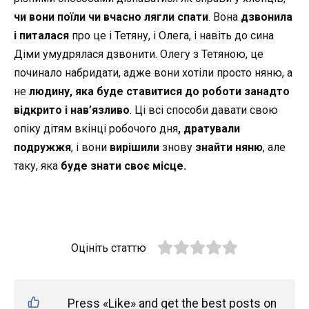
чи вони поїли чи вчасно лягли спати
. Вона
дзвонила
і питалася
про це і Тетяну, і Олега, і навіть до сина
Діми умудрялася дзвонити. Олегу з Тетяною, це
починало набридати, адже вони хотіли просто няню, а
не
людину, яка буде ставитися до роботи занадто
відкрито і нав’язливо
. Ці всі способи давати свою
опіку дітям вкінці робочого дня
, дратували
подружжя
, і вони
вирішили
знову
знайти няню
, але
таку, яка
буде знати своє місце.
Оцініть статтю
Press «Like» and get the best posts on