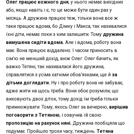
Олег працює кожного дня
, у нього немає вихідних
або, якщо навіть і є, то це може бути один раз у
місяць. А дружина працює теж, тільки вона все ж
таки працює вдома, бо Дімку і Макса, так називалися
їхні діти, немає поки з ким залишити. Тому
дружина
вимушена сидіти вдома.
Але і вдома, роботу вона
має. Вона працює віддалено. І часом приносить в
сім’ю не менший дохід, аніж Олег. Олег бачить, як
важко Тетяні, так називалася його дружина,
справлятися з усіма хатніми обов’язками, ще й
за
дітьми доглядати.
Ну і про роботу вона не забуває,
адже жити на щось треба. Вони обоє розуміли, що
виховують двох діток, тому дохід їм треба тільки
примножувати. Тому, якось Олег за вечерею,
вирішив
поговорити з Тетяною
, і озвучив їй свою
пропозицію на рахунок няні.
Дружина пообіцяла що
подумає. Пройшло трохи часу, тиждень.
Тетяна