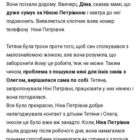
Вони поїхали додому. Ввечері
, Діма
, сказав мамі, що
дуже сумує за Ніною Петрівною
і завтра до неї
подзвонить. Виявляється хлопчик взяв номер
телефону Ніни Петрівни.
Тетяна була трохи проти того, щоб син спілкувався з
малознайомою жінкою, але вона розуміла, що
заборонити йому це робити, теж не може. Таким
чином,
проблема з пошуком няні для їхніх синів з
Олегом, вирішилася сама по собі
. Тетяна,
запропонувала Ніні Петрівні, працювати у них нянею і
вона погодилася.
Все було прекрасно, Ніна Петрівна добре
налагоджувала контакт з дітьми Тетяни і Олега,
інколи це було вже аж занадто. Коли,
Ніна Петрівна
йшла додому після робочого дня, вона намагалася
різними способами дізнаватися як справи у хлопців,