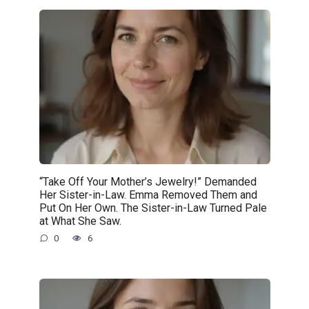
“Take Off Your Mother’s Jewelry!” Demanded
Her Sister-in-Law. Emma Removed Them and
Put On Her Own. The Sister-in-Law Turned Pale
at What She Saw.
0
6