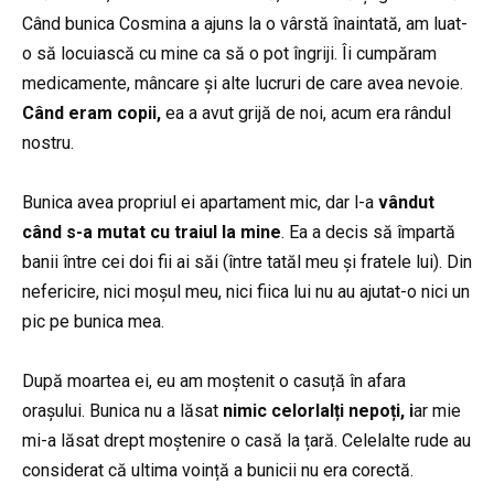
Când bunica Cosmina a ajuns la o vârstă înaintată, am luat-
o să locuiască cu mine ca să o pot îngriji. Îi cumpăram
medicamente, mâncare și alte lucruri de care avea nevoie.
Când eram copii,
ea a avut grijă de noi, acum era rândul
nostru.
Bunica avea propriul ei apartament mic, dar l-a
vândut
când s-a mutat cu traiul la mine
. Ea a decis să împartă
banii între cei doi fii ai săi (între tatăl meu și fratele lui). Din
nefericire, nici moșul meu, nici fiica lui nu au ajutat-o nici un
pic pe bunica mea.
După moartea ei, eu am moștenit o casuță în afara
orașului. Bunica nu a lăsat
nimic celorlalți nepoți, i
ar mie
mi-a lăsat drept moștenire o casă la țară. Celelalte rude au
considerat că ultima voință a bunicii nu era corectă.