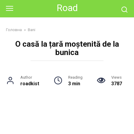
Skip
Road
to
content
Головна
»
Bani
O casă la țară moștenită de la
bunica
Author
Reading
Views
roadkist
3 min
3787