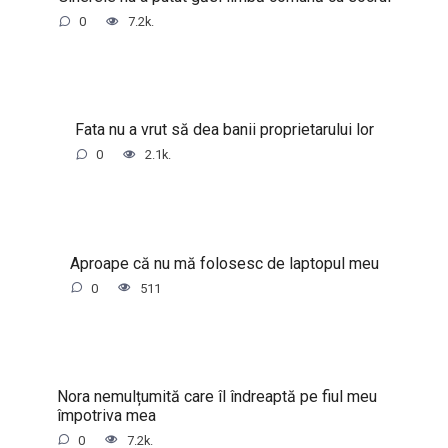
0
7.2k.
Fata nu a vrut să dea banii proprietarului lor
0
2.1k.
Aproape că nu mă folosesc de laptopul meu
0
511
Nora nemulțumită care îl îndreaptă pe fiul meu
împotriva mea
0
7.2k.