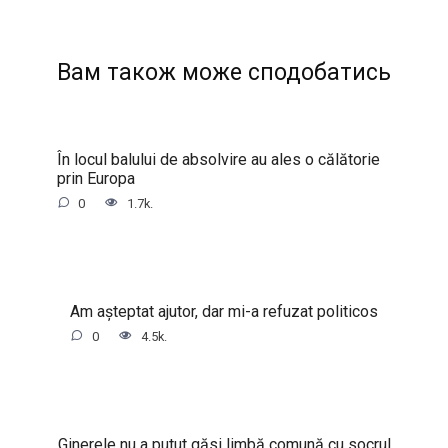
Вам також може сподобатись
În locul balului de absolvire au ales o călătorie
prin Europa
0
1.7k.
Am așteptat ajutor, dar mi-a refuzat politicos
0
4.5k.
Ginerele nu a putut găsi limbă comună cu socrul