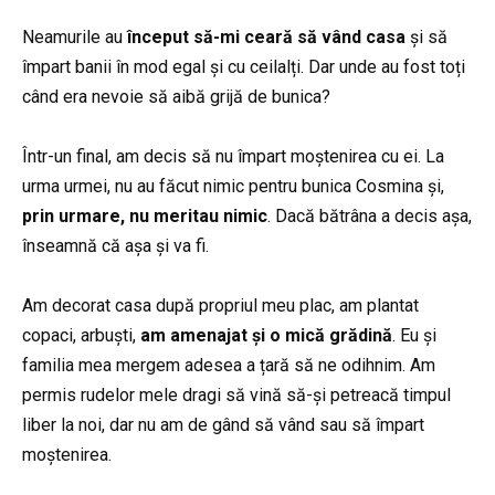
Neamurile au
început să-mi ceară să vând casa
și să
împart banii în mod egal și cu ceilalți. Dar unde au fost toți
când era nevoie să aibă grijă de bunica?
Într-un final, am decis să nu împart moștenirea cu ei. La
urma urmei, nu au făcut nimic pentru bunica Cosmina și,
prin urmare, nu meritau nimic
. Dacă bătrâna a decis așa,
înseamnă că așa și va fi.
Am decorat casa după propriul meu plac, am plantat
copaci, arbuști,
am amenajat și o mică grădină
. Eu și
familia mea mergem adesea a țară să ne odihnim. Am
permis rudelor mele dragi să vină să-și petreacă timpul
liber la noi, dar nu am de gând să vând sau să împart
moștenirea.